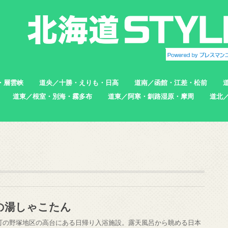
・層雲峡
道央／十勝・えりも・日高
道南／函館・江差・松前
道東／根室・別海・霧多布
道東／阿寒・釧路湿原・摩周
道北
帯広市
えりも町
新ひだか町
足寄町
函館市
北斗市
七飯町
松前町
江差町
上ノ国町
根室市
中標津町
標津町
別海町
厚岸町
浜中町
釧路市
弟子屈町
標茶町
稚内
猿払
浜頓
中頓
枝幸
羽幌
苫前
の湯しゃこたん
町の野塚地区の高台にある日帰り入浴施設。露天風呂から眺める日本