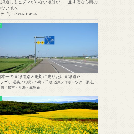
北海道にもヒグマがいない場所が！ 旅するなら熊の
いない地へ！
カテゴリ:
NEWS&TOPICS
日本一の直線道路＆絶対に走りたい直線道路
カテゴリ:
道央／札幌・小樽・千歳
,
道東／オホーツク・網走
,
道東／根室・別海・霧多布