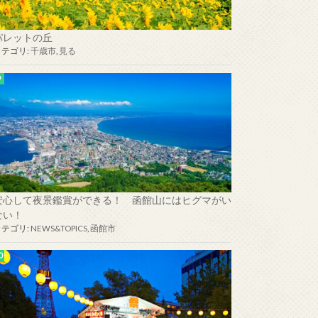
パレットの丘
カテゴリ:
千歳市
,
見る
安心して夜景鑑賞ができる！ 函館山にはヒグマがい
ない！
カテゴリ:
NEWS&TOPICS
,
函館市