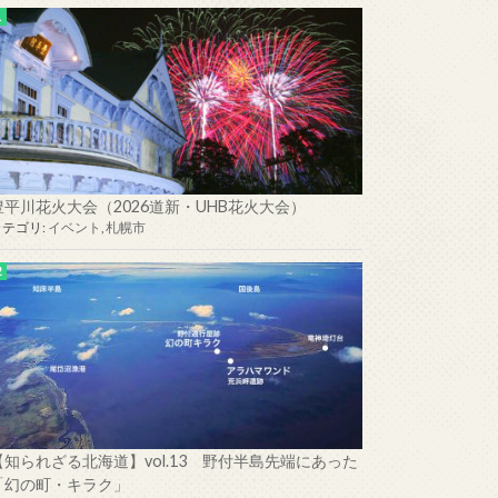
豊平川花火大会（2026道新・UHB花火大会）
カテゴリ:
イベント
,
札幌市
【知られざる北海道】vol.13 野付半島先端にあった
「幻の町・キラク」