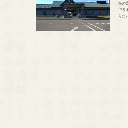
海の
でき
りた