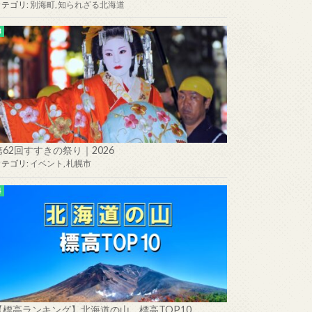
カテゴリ:
別海町
,
知られざる北海道
第62回すすきの祭り｜2026
カテゴリ:
イベント
,
札幌市
【標高ランキング】北海道の山 標高TOP10