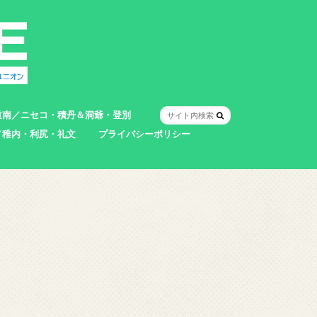
道南／ニセコ・積丹＆洞爺・登別
／稚内・利尻・礼文
プライバシーポリシー
室蘭市
登別市
洞爺湖町
真狩村
共和町
壮瞥町
積丹町
神恵内村
市
村
別町
別町
町
町
町