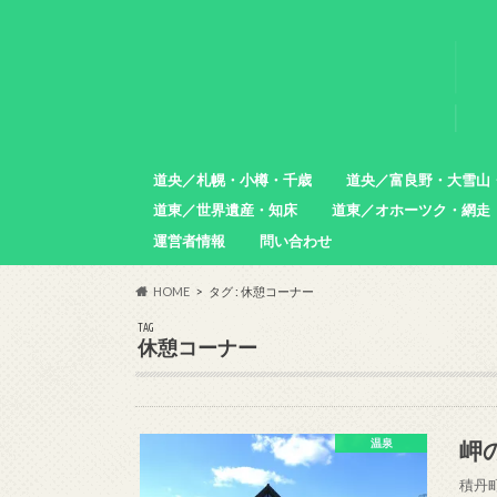
道央／札幌・小樽・千歳
道央／富良野・大雪山
道東／世界遺産・知床
道東／オホーツク・網走
札幌市
小樽市
石狩市
北広島市
恵庭市
千歳市
苫小牧市
中富良野町
東川町
沼田町
幌加内町
増毛町
運営者情報
問い合わせ
羅臼町
斜里町
網走市
雄武町
小清水町
津別町
清里町
HOME
タグ : 休憩コーナー
TAG
休憩コーナー
岬
温泉
積丹