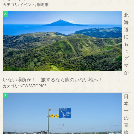
カテゴリ:
イベント
,
網走市
北
海
道
に
も
ヒ
グ
マ
が
いない場所が！ 旅するなら熊のいない地へ！
カテゴリ:
NEWS&TOPICS
日
本
一
の
直
線