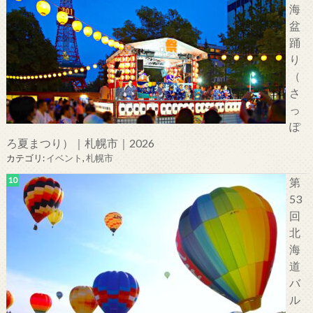
海
盆
踊
り
（
さ
っ
ぽ
ろ夏まつり）｜札幌市｜2026
カテゴリ:
イベント
,
札幌市
第
53
回
北
海
道
バ
ル