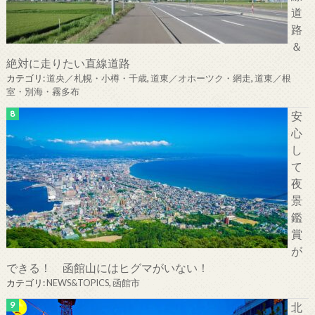
道
路
＆
絶対に走りたい直線道路
カテゴリ:
道央／札幌・小樽・千歳
,
道東／オホーツク・網走
,
道東／根
室・別海・霧多布
安
心
し
て
夜
景
鑑
賞
が
できる！ 函館山にはヒグマがいない！
カテゴリ:
NEWS&TOPICS
,
函館市
北