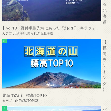
る
北
海
道
】vol.13 野付半島先端にあった「幻の町・キラク」
カテゴリ:
別海町
,
知られざる北海道
【
標
高
ラ
ン
キ
ン
グ
】
北海道の山 標高TOP10
カテゴリ:
NEWS&TOPICS
パ