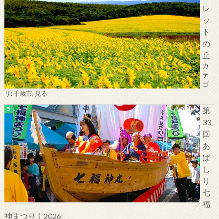
レ
ッ
ト
の
丘
カ
テ
ゴ
リ:
千歳市
,
見る
第
33
回
あ
ば
し
り
七
福
神まつり｜2026