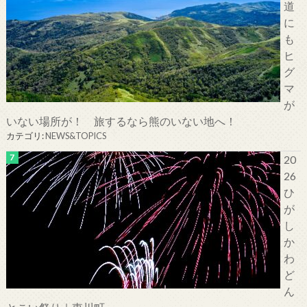
道
に
も
ヒ
グ
マ
が
いない場所が！ 旅するなら熊のいない地へ！
カテゴリ:
NEWS&TOPICS
20
26
ひ
が
し
か
わ
ど
ん