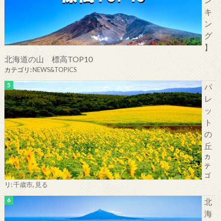
キ
ン
グ
】
北海道の山 標高TOP10
カテゴリ:
NEWS&TOPICS
パ
レ
ッ
ト
の
丘
カ
テ
ゴ
リ:
千歳市
,
見る
北
海