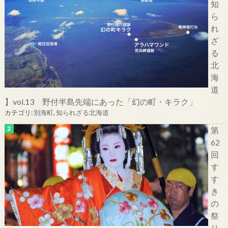
知
ら
れ
ざ
る
北
海
道
】vol.13 野付半島先端にあった「幻の町・キラク」
カテゴリ:
別海町
,
知られざる北海道
第
62
回
す
す
き
の
祭
り