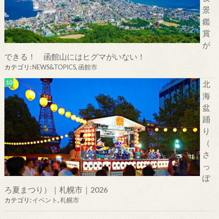
景
鑑
賞
が
できる！ 函館山にはヒグマがいない！
カテゴリ:
NEWS&TOPICS
,
函館市
北
海
盆
踊
り
（
さ
っ
ぽ
ろ夏まつり）｜札幌市｜2026
カテゴリ:
イベント
,
札幌市