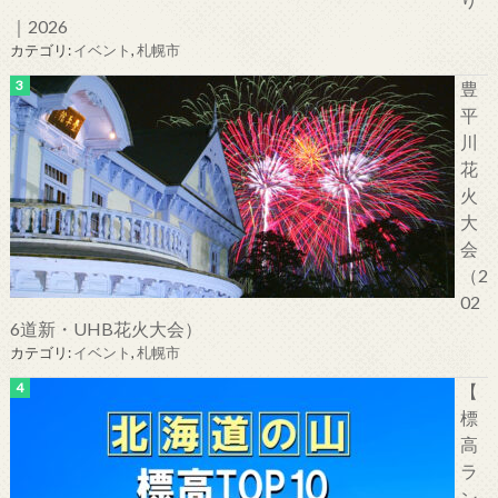
｜2026
カテゴリ:
イベント
,
札幌市
豊
平
川
花
火
大
会
（2
02
6道新・UHB花火大会）
カテゴリ:
イベント
,
札幌市
【
標
高
ラ
ン