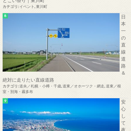
とこい祭り｜東川町
カテゴリ:
イベント
,
東川町
日
本
一
の
直
線
道
路
＆
絶対に走りたい直線道路
カテゴリ:
道央／札幌・小樽・千歳
,
道東／オホーツク・網走
,
道東／根
室・別海・霧多布
安
心
し
て
夜