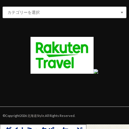
©Copyright2026
北海道Style
.All Rights Reserved.