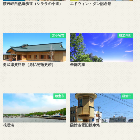
積丹岬自然遊歩道（シララの小道）
エドウィン・ダン記念館
苫小牧市
幌加内町
勇武津資料館（勇払開拓史跡）
朱鞠内湖
根室市
函館市
花咲港
函館市電旧操車塔