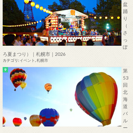
盆
踊
り
（
さ
っ
ぽ
ろ夏まつり）｜札幌市｜2026
カテゴリ:
イベント
,
札幌市
第
53
回
北
海
道
バ
ル
ー