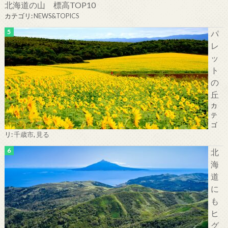
北海道の山 標高TOP10
カテゴリ:
NEWS&TOPICS
パ
レ
ッ
ト
の
丘
カ
テ
ゴ
リ:
千歳市
,
見る
北
海
道
に
も
ヒ
グ