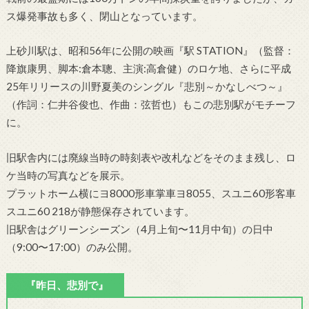
ス爆発事故も多く、閉山となっています。
上砂川駅は、昭和56年に公開の映画『駅 STATION』（監督：
降旗康男、脚本:倉本聰、主演:高倉健）のロケ地、さらに平成
25年リリースの川野夏美のシングル『悲別～かなしべつ～』
（作詞：仁井谷俊也、作曲：弦哲也）もこの悲別駅がモチーフ
に。
旧駅舎内には廃線当時の時刻表や改札などをそのまま残し、ロ
ケ当時の写真などを展示。
プラットホーム横にヨ8000形車掌車ヨ8055、スユニ60形客車
スユニ60 218が静態保存されています。
旧駅舎はグリーンシーズン（4月上旬〜11月中旬）の日中
（9:00〜17:00）のみ公開。
『昨日、悲別で』