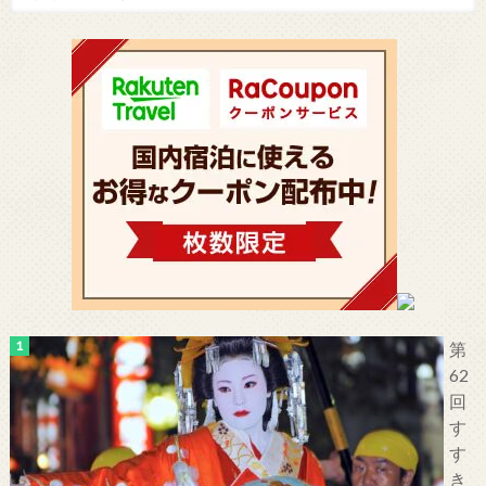
第
62
回
す
す
き