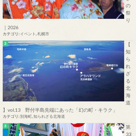
の
祭
り
｜2026
カテゴリ:
イベント
,
札幌市
【
知
ら
れ
ざ
る
北
海
道
】vol.13 野付半島先端にあった「幻の町・キラク」
カテゴリ:
別海町
,
知られざる北海道
第
33