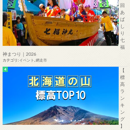
回
あ
ば
し
り
七
福
神まつり｜2026
カテゴリ:
イベント
,
網走市
【
標
高
ラ
ン
キ
ン
グ
】