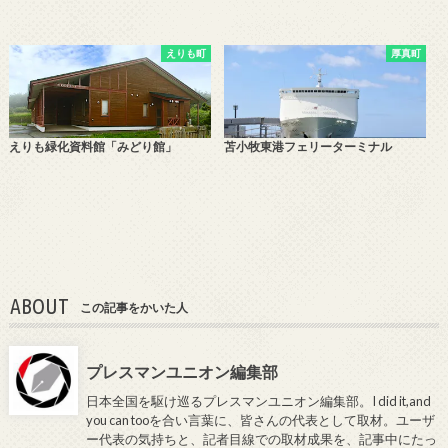
えりも町
厚真町
えりも緑化資料館「みどり館」
苫小牧東港フェリーターミナル
ABOUT
この記事をかいた人
プレスマンユニオン編集部
日本全国を駆け巡るプレスマンユニオン編集部。I did it,and
you can tooを合い言葉に、皆さんの代表として取材。ユーザ
ー代表の気持ちと、記者目線での取材成果を、記事中にたっ