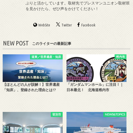
ぷりと活かしています。取材先でプレスマンユニオン取材班
を見かけたら、ぜひ声をかけてください！
WebSite
Twitter
Facebook
NEW POST
このライターの最新記事
道東／世界遺産・知床
稚内市
【ほとんどの人が誤解！】世界遺産
「ガンダムマンホール」に注目！｜
「知床」、登録された理由とは!?
日本最北！ 北海道稚内市
登別市
NEWS&TOPICS