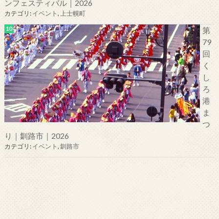
ンフェスティバル｜2026
カテゴリ:
イベント
,
上士幌町
第
79
回
く
し
ろ
港
ま
つ
り｜釧路市｜2026
カテゴリ:
イベント
,
釧路市