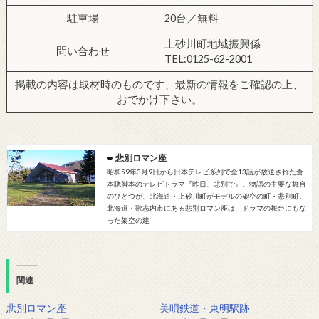
駐車場
20台／無料
上砂川町地域振興係
問い合わせ
TEL:0125-62-2001
掲載の内容は取材時のものです、最新の情報をご確認の上、
おでかけ下さい。
悲別ロマン座
昭和59年3月9日から日本テレビ系列で全13話が放送された倉
本聰脚本のテレビドラマ『昨日、悲別で』。物語の主要な舞台
のひとつが、北海道・上砂川町がモデルの架空の町・悲別町。
北海道・歌志内市にある悲別ロマン座は、ドラマの舞台にもな
った架空の建
関連
悲別ロマン座
美唄鉄道・東明駅跡