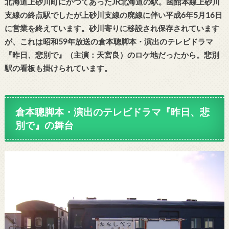
北海道上砂川町にかつてあったJR北海道の駅。函館本線上砂川
支線の終点駅でしたが上砂川支線の廃線に伴い平成6年5月16日
に営業を終えています。砂川寄りに移設され保存されています
が、これは昭和59年放送の倉本聰脚本・演出のテレビドラマ
『昨日、悲別で』（主演：天宮良）のロケ地だったから。悲別
駅の看板も掛けられています。
倉本聰脚本・演出のテレビドラマ『昨日、悲
別で』の舞台