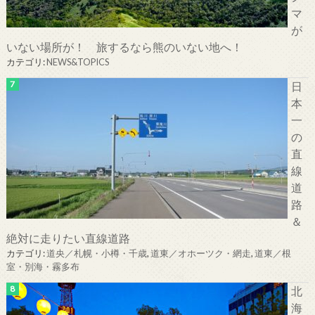
マ
が
いない場所が！ 旅するなら熊のいない地へ！
カテゴリ:
NEWS&TOPICS
日
本
一
の
直
線
道
路
＆
絶対に走りたい直線道路
カテゴリ:
道央／札幌・小樽・千歳
,
道東／オホーツク・網走
,
道東／根
室・別海・霧多布
北
海