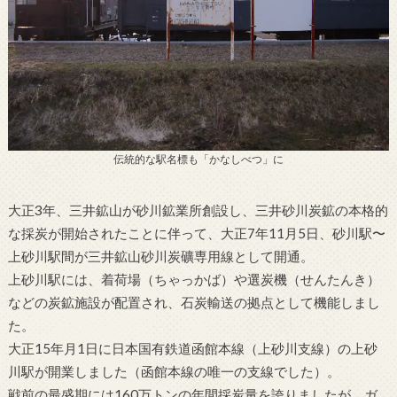
伝統的な駅名標も「かなしべつ」に
大正3年、三井鉱山が砂川鉱業所創設し、三井砂川炭鉱の本格的
な採炭が開始されたことに伴って、大正7年11月5日、砂川駅〜
上砂川駅間が三井鉱山砂川炭礦専用線として開通。
上砂川駅には、着荷場（ちゃっかば）や選炭機（せんたんき）
などの炭鉱施設が配置され、石炭輸送の拠点として機能しまし
た。
大正15年月1日に日本国有鉄道函館本線（上砂川支線）の上砂
川駅が開業しました（函館本線の唯一の支線でした）。
戦前の最盛期には160万トンの年間採炭量を誇りましたが、ガ