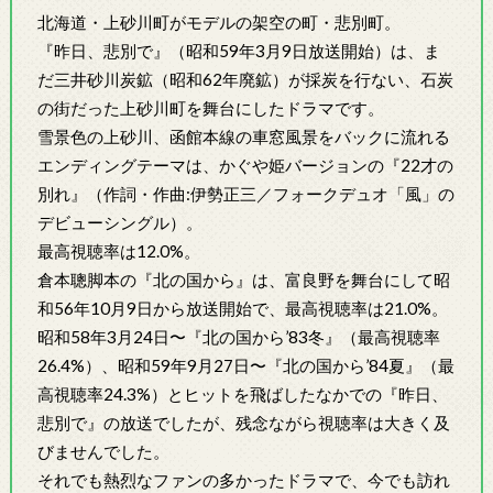
北海道・上砂川町がモデルの架空の町・悲別町。
『昨日、悲別で』（昭和59年3月9日放送開始）は、ま
だ三井砂川炭鉱（昭和62年廃鉱）が採炭を行ない、石炭
の街だった上砂川町を舞台にしたドラマです。
雪景色の上砂川、函館本線の車窓風景をバックに流れる
エンディングテーマは、かぐや姫バージョンの『22才の
別れ』（作詞・作曲:伊勢正三／フォークデュオ「風」の
デビューシングル）。
最高視聴率は12.0%。
倉本聰脚本の『北の国から』は、富良野を舞台にして昭
和56年10月9日から放送開始で、最高視聴率は21.0%。
昭和58年3月24日〜『北の国から’83冬』（最高視聴率
26.4%）、昭和59年9月27日〜『北の国から’84夏』（最
高視聴率24.3%）とヒットを飛ばしたなかでの『昨日、
悲別で』の放送でしたが、残念ながら視聴率は大きく及
びませんでした。
それでも熱烈なファンの多かったドラマで、今でも訪れ