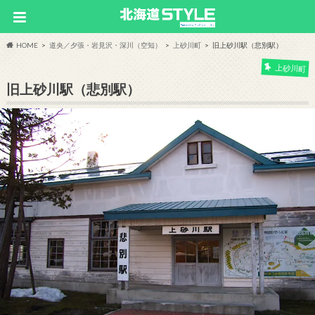
HOME
道央／夕張・岩見沢・深川（空知）
上砂川町
旧上砂川駅（悲別駅）
上砂川町
旧上砂川駅（悲別駅）