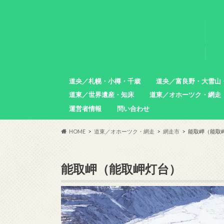
道央／札幌・小樽・千歳
道央／富良野・大雪山
道東／世界遺産・知床
道東／オホーツク・網走
札幌市
小樽市
石狩市
北広島市
恵庭市
千歳市
苫小牧市
中富良野町
東川町
沼田町
幌加内町
増毛町
運営者情報
問い合わせ
羅臼町
斜里町
網走市
雄武町
小清水町
津別町
清里町
HOME
道東／オホーツク・網走
網走市
能取岬（能取
能取岬（能取岬灯台）