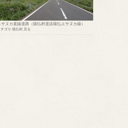
エサヌカ直線道路（猿払村道浜猿払エサヌカ線）
カテゴリ:
猿払村
,
見る