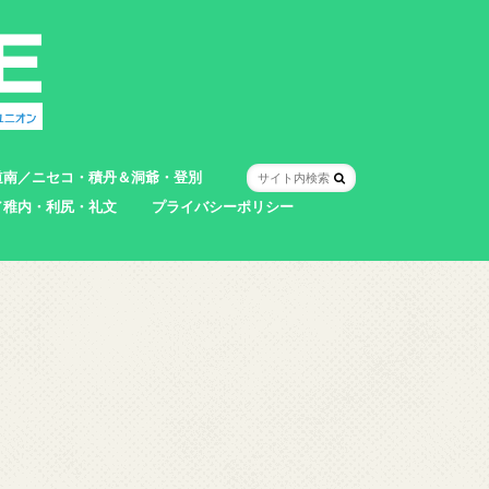
道南／ニセコ・積丹＆洞爺・登別
／稚内・利尻・礼文
プライバシーポリシー
室蘭市
登別市
洞爺湖町
真狩村
共和町
壮瞥町
積丹町
神恵内村
市
村
別町
別町
町
町
町