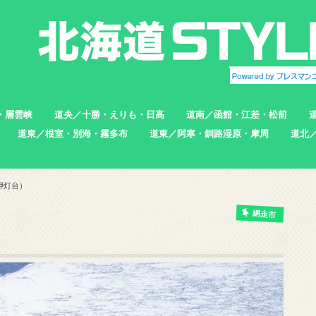
・層雲峡
道央／十勝・えりも・日高
道南／函館・江差・松前
道東／根室・別海・霧多布
道東／阿寒・釧路湿原・摩周
道北
帯広市
えりも町
新ひだか町
足寄町
函館市
北斗市
七飯町
松前町
江差町
上ノ国町
根室市
中標津町
標津町
別海町
厚岸町
浜中町
釧路市
弟子屈町
標茶町
稚内
猿払
浜頓
中頓
枝幸
羽幌
苫前
岬灯台）
網走市