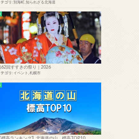
カテゴリ:
別海町
,
知られざる北海道
第62回すすきの祭り｜2026
カテゴリ:
イベント
,
札幌市
【標高ランキング】北海道の山 標高TOP10