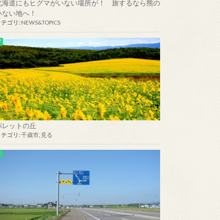
北海道にもヒグマがいない場所が！ 旅するなら熊の
いない地へ！
カテゴリ:
NEWS&TOPICS
美岬ラインから能取岬、知床連山眺望
パレットの丘
カテゴリ:
千歳市
,
見る