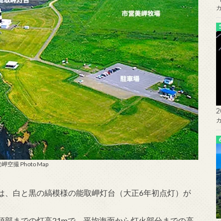
岬空撮 Photo Map
は、白と黒の縞模様の能取岬灯台（大正6年初点灯）が
頂部までの灯高21mで、平均海面から灯火部分までの高