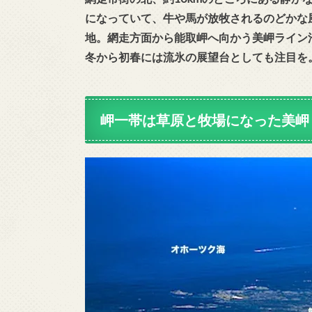
になっていて、牛や馬が放牧されるのどかな
地。網走方面から能取岬へ向かう美岬ライン
冬から初春には流氷の展望台としても注目を
岬一帯は草原と牧場になった美岬