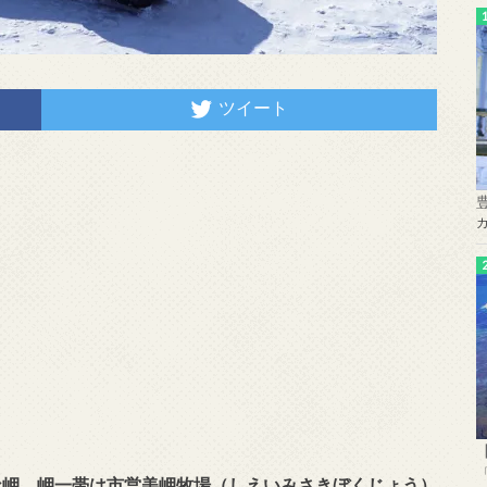
ツイート
な岬。岬一帯は市営美岬牧場（しえいみさきぼくじょう）