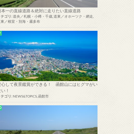
日本一の直線道路＆絶対に走りたい直線道路
カテゴリ:
道央／札幌・小樽・千歳
,
道東／オホーツク・網走
,
道東／根室・別海・霧多布
安心して夜景鑑賞ができる！ 函館山にはヒグマがい
ない！
カテゴリ:
NEWS&TOPICS
,
函館市