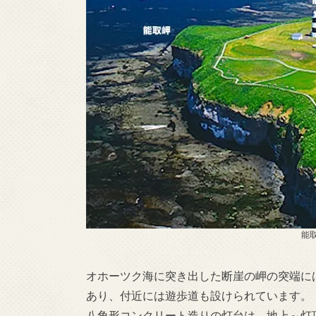
能取
オホーツク海に突き出した断崖の岬の突端に
あり、付近には遊歩道も設けられています。
八角形コンクリート造りの灯台は、地上～灯