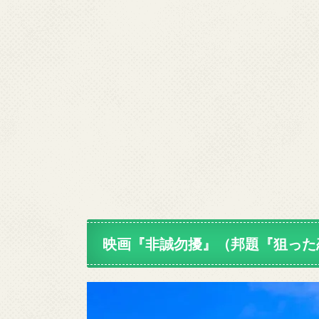
能取岬へと続く美岬ライン
映画『非誠勿擾』（邦題『狙った