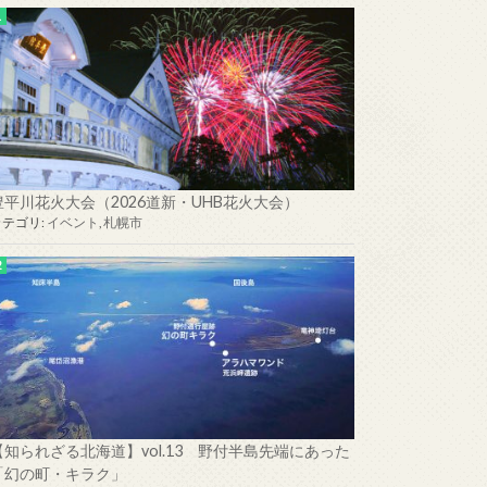
豊平川花火大会（2026道新・UHB花火大会）
カテゴリ:
イベント
,
札幌市
【知られざる北海道】vol.13 野付半島先端にあった
「幻の町・キラク」