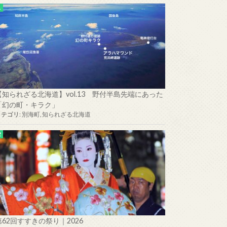
【知られざる北海道】vol.13 野付半島先端にあった
「幻の町・キラク」
カテゴリ:
別海町
,
知られざる北海道
第62回すすきの祭り｜2026