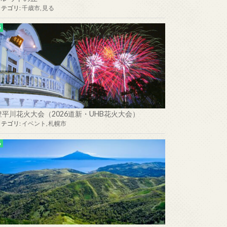
カテゴリ:
千歳市
,
見る
豊平川花火大会（2026道新・UHB花火大会）
カテゴリ:
イベント
,
札幌市