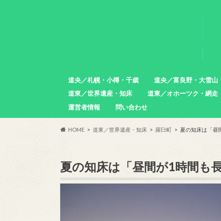
道央／札幌・小樽・千歳
道央／富良野・大雪山
道東／世界遺産・知床
道東／オホーツク・網走
札幌市
小樽市
石狩市
北広島市
恵庭市
千歳市
苫小牧市
中富良野町
東川町
沼田町
幌加内町
増毛町
運営者情報
問い合わせ
羅臼町
斜里町
網走市
雄武町
小清水町
津別町
清里町
HOME
道東／世界遺産・知床
羅臼町
夏の知床は「昼
夏の知床は「昼間が1時間も