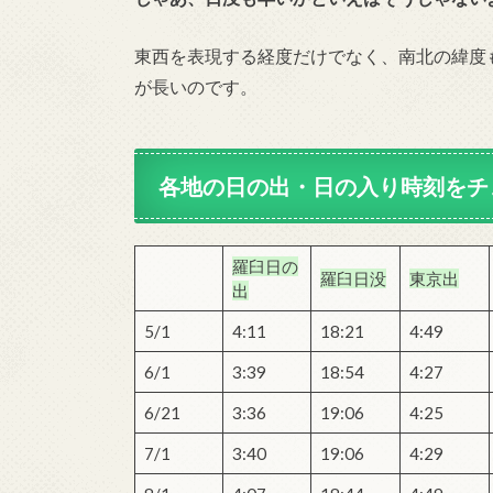
東西を表現する経度だけでなく、南北の緯度
が長いのです。
各地の日の出・日の入り時刻をチ
羅臼日の
羅臼日没
東京出
出
5/1
4:11
18:21
4:49
6/1
3:39
18:54
4:27
6/21
3:36
19:06
4:25
7/1
3:40
19:06
4:29