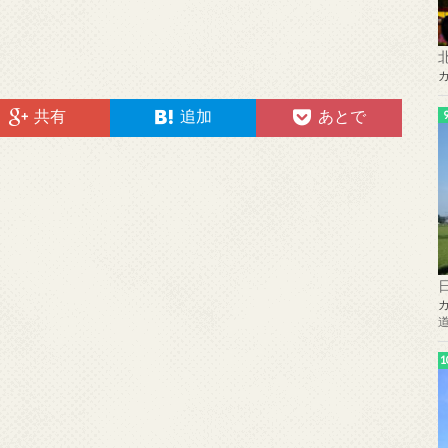
共有
追加
あとで