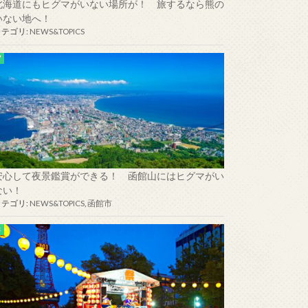
北海道にもヒグマがいない場所が！ 旅するなら熊の
いない地へ！
カテゴリ:
NEWS&TOPICS
安心して夜景鑑賞ができる！ 函館山にはヒグマがい
ない！
カテゴリ:
NEWS&TOPICS
,
函館市