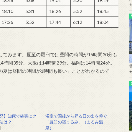
18:46
5:08
19:01
5:30
19:19
18:10
5:31
18:26
5:52
18:45
17:26
5:52
17:44
6:12
18:04
てみます。夏至の羅臼では昼間の時間が15時間30分も
時間35分、大阪は14時間29分、福岡は14時間24分。
の夏は昼間の時間が1時間も長い」ことがわかるので
発】知床で確実にク
浴室で国後から昇る日の出を仰ぐ
法は？
「羅臼の宿まるみ」（まるみ温
日
泉）