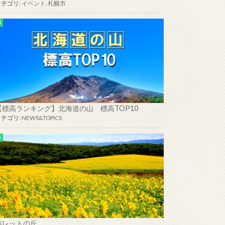
カテゴリ:
イベント
,
札幌市
【標高ランキング】北海道の山 標高TOP10
カテゴリ:
NEWS&TOPICS
パレットの丘