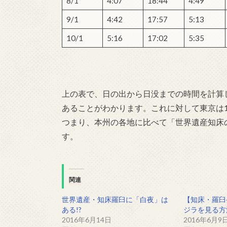
8/1
4:07
18:44
4:49
9/1
4:42
17:57
5:13
10/1
5:16
17:02
5:35
上の表で、日の出から日没までの時間を計算し
あることがわかります。これに対して東京は14
つまり、本州の各地に比べて「世界遺産知床
す。
関連
世界遺産・知床羅臼に「白夜」は
【知床・羅臼
ある!?
ジラを見る方
2016年6月14日
2016年6月9