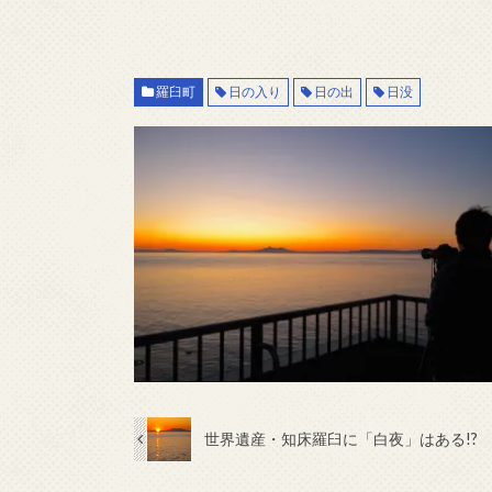
羅臼町
日の入り
日の出
日没
世界遺産・知床羅臼に「白夜」はある!?