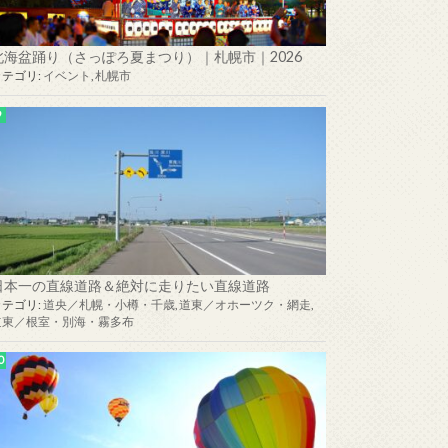
北海盆踊り（さっぽろ夏まつり）｜札幌市｜2026
カテゴリ:
イベント
,
札幌市
日本一の直線道路＆絶対に走りたい直線道路
カテゴリ:
道央／札幌・小樽・千歳
,
道東／オホーツク・網走
,
道東／根室・別海・霧多布