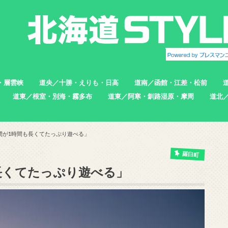
・層雲峡
道央／十勝・えりも・日高
道南／函館・江差・松前
道東／根室・別海・霧多布
道東／阿寒・釧路湿原・摩周
道北
帯広市
えりも町
新ひだか町
足寄町
函館市
北斗市
七飯町
松前町
江差町
上ノ国町
根室市
中標津町
標津町
別海町
厚岸町
浜中町
釧路市
弟子屈町
標茶町
稚内
猿払
浜頓
中頓
枝幸
羽幌
苫前
間が1時間も長くてたっぷり遊べる」
羅臼町
長くてたっぷり遊べる」