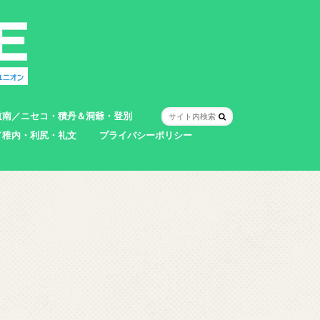
道南／ニセコ・積丹＆洞爺・登別
／稚内・利尻・礼文
プライバシーポリシー
室蘭市
登別市
洞爺湖町
真狩村
共和町
壮瞥町
積丹町
神恵内村
市
村
別町
別町
町
町
町