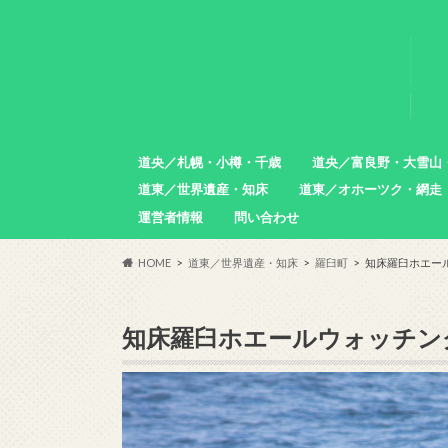
道央／札幌・小樽・千歳
道央／富良野・大雪山
道東／世界遺産・知床
道東／オホーツク・網走
札幌市
小樽市
石狩市
北広島市
恵庭市
千歳市
苫小牧市
中富良野町
東川町
沼田町
幌加内町
増毛町
運営者情報
問い合わせ
羅臼町
斜里町
網走市
雄武町
小清水町
津別町
清里町
HOME
道東／世界遺産・知床
羅臼町
知床羅臼ホエー
知床羅臼ホエールウォッチン