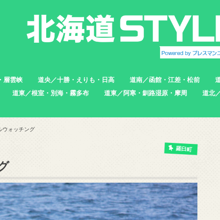
・層雲峡
道央／十勝・えりも・日高
道南／函館・江差・松前
道東／根室・別海・霧多布
道東／阿寒・釧路湿原・摩周
道北
帯広市
えりも町
新ひだか町
足寄町
函館市
北斗市
七飯町
松前町
江差町
上ノ国町
根室市
中標津町
標津町
別海町
厚岸町
浜中町
釧路市
弟子屈町
標茶町
稚内
猿払
浜頓
中頓
枝幸
羽幌
苫前
ルウォッチング
羅臼町
グ