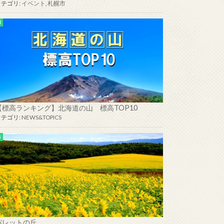
カテゴリ:
イベント
,
札幌市
船長の巧みな操舵でクジラと並走
【標高ランキング】北海道の山 標高TOP10
カテゴリ:
NEWS&TOPICS
パレットの丘