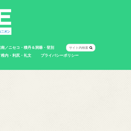
道南／ニセコ・積丹＆洞爺・登別
／稚内・利尻・礼文
プライバシーポリシー
室蘭市
登別市
洞爺湖町
真狩村
共和町
壮瞥町
積丹町
神恵内村
市
村
別町
別町
町
町
町