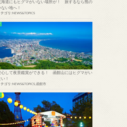
北海道にもヒグマがいない場所が！ 旅するなら熊の
いない地へ！
カテゴリ:
NEWS&TOPICS
安心して夜景鑑賞ができる！ 函館山にはヒグマがい
ない！
カテゴリ:
NEWS&TOPICS
,
函館市
夏なら高確率でマッコウクジラに遭遇