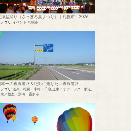
北海盆踊り（さっぽろ夏まつり）｜札幌市｜2026
カテゴリ:
イベント
,
札幌市
日本一の直線道路＆絶対に走りたい直線道路
カテゴリ:
道央／札幌・小樽・千歳
,
道東／オホーツク・網走
,
道東／根室・別海・霧多布