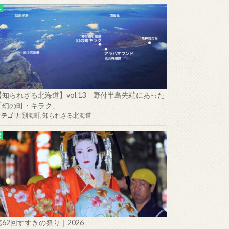
【知られざる北海道】vol.13 野付半島先端にあった
「幻の町・キラク」
カテゴリ:
別海町
,
知られざる北海道
第62回すすきの祭り｜2026