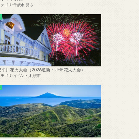
カテゴリ:
千歳市
,
見る
豊平川花火大会（2026道新・UHB花火大会）
カテゴリ:
イベント
,
札幌市