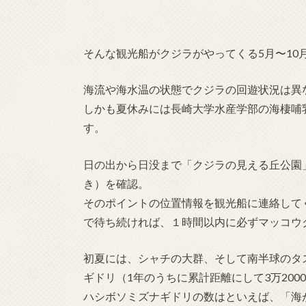
そんな観光船がクジラがやってくる5月〜10
海流や海水温の状態でクジラの回遊状況は異
しかも夏休みには長崎大学水産学部の海棲哺
す。
日の出から日没まで「クジラの見える丘公園
き）を確認。
そのポイントの位置情報を観光船に連絡して
で待ち続ければ、１時間以内に必ずマッコウ
初夏には、シャチの大群、そして南半球のタ
ギドリ（1年のうちに累計距離にして3万20
ハシボソミズナギドリの数はといえば、「海