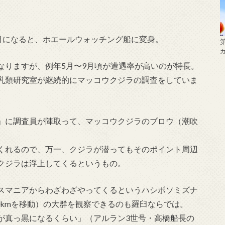
月になると、ホエールウォッチング船に変身。
なりますが、例年5月〜9月頃が遭遇率が高いのが特長。
乳類研究室が継続的にマッコウクジラの調査をしていま
」に調査員が陣取って、マッコウクジラのブロウ（潮吹
くれるので、万一、クジラが潜ってもそのポイント周辺
クジラは浮上してくるというもの。
スマニアからわざわざやってくるというハシボソミズナ
00kmを移動）の大群を観察できるのも羅臼ならでは。
が真っ黒になるくらい」（アルラン3世号・高橋船長の