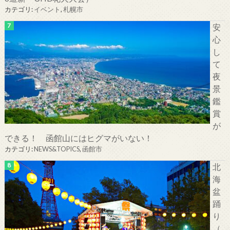
カテゴリ:
イベント
,
札幌市
安
心
し
て
夜
景
鑑
賞
が
できる！ 函館山にはヒグマがいない！
カテゴリ:
NEWS&TOPICS
,
函館市
北
海
盆
踊
り
（