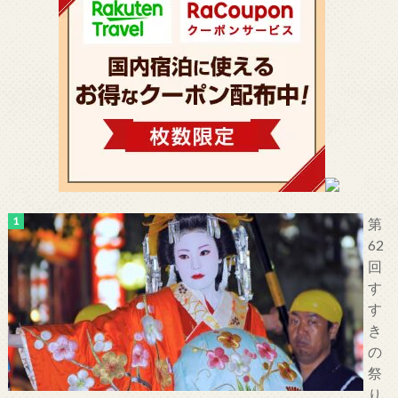
第
62
回
す
す
き
の
祭
り