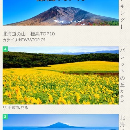
キ
ン
グ
】
北海道の山 標高TOP10
カテゴリ:
NEWS&TOPICS
パ
レ
ッ
ト
の
丘
カ
テ
ゴ
リ:
千歳市
,
見る
北
海