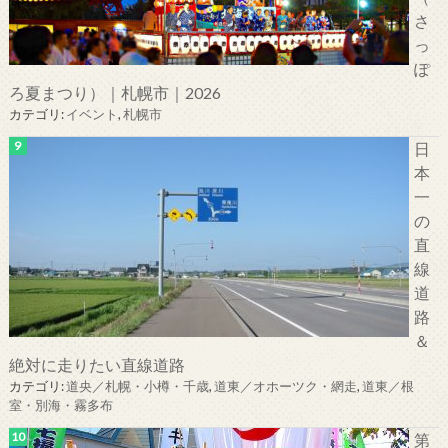
さ
っ
ぽ
ろ夏まつり）｜札幌市｜2026
カテゴリ:
イベント
,
札幌市
日
本
一
の
直
線
道
路
＆
絶対に走りたい直線道路
カテゴリ:
道央／札幌・小樽・千歳
,
道東／オホーツク・網走
,
道東／根
室・別海・霧多布
第