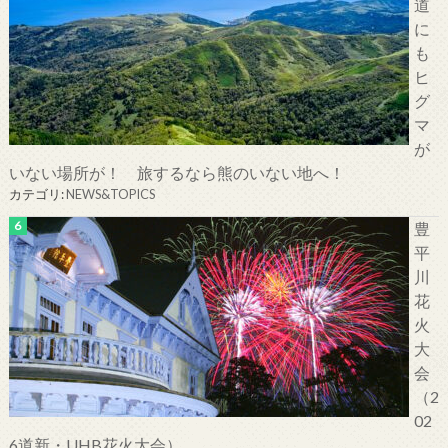
道
に
も
ヒ
グ
マ
が
いない場所が！ 旅するなら熊のいない地へ！
カテゴリ:
NEWS&TOPICS
豊
平
川
花
火
大
会
（2
02
6道新・UHB花火大会）