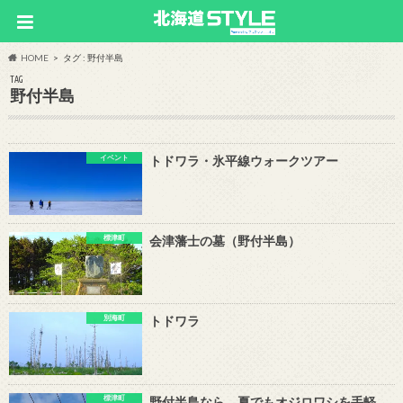
HOME
タグ : 野付半島
TAG
野付半島
イベント
トドワラ・氷平線ウォークツアー
標津町
会津藩士の墓（野付半島）
別海町
トドワラ
標津町
野付半島なら、夏でもオジロワシを手軽