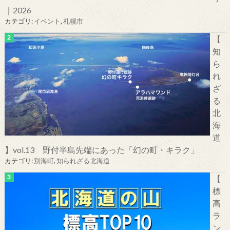
｜2026
カテゴリ:
イベント
,
札幌市
【
知
ら
れ
ざ
る
北
海
道
】vol.13 野付半島先端にあった「幻の町・キラク」
カテゴリ:
別海町
,
知られざる北海道
【
標
高
ラ
ン