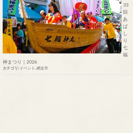
33
回
あ
ば
し
り
七
福
神まつり｜2026
カテゴリ:
イベント
,
網走市