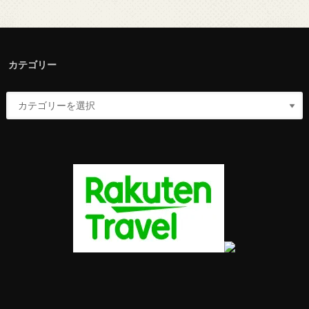
カテゴリー