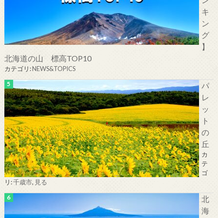
キ
ン
グ
】
北海道の山 標高TOP10
カテゴリ:
NEWS&TOPICS
パ
レ
ッ
ト
の
丘
カ
テ
ゴ
リ:
千歳市
,
見る
北
海