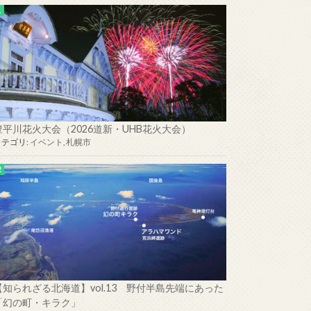
豊平川花火大会（2026道新・UHB花火大会）
カテゴリ:
イベント
,
札幌市
【知られざる北海道】vol.13 野付半島先端にあった
「幻の町・キラク」