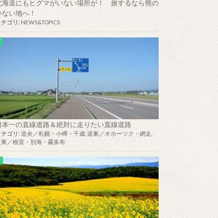
北海道にもヒグマがいない場所が！ 旅するなら熊の
いない地へ！
カテゴリ:
NEWS&TOPICS
日本一の直線道路＆絶対に走りたい直線道路
カテゴリ:
道央／札幌・小樽・千歳
,
道東／オホーツク・網走
,
道東／根室・別海・霧多布