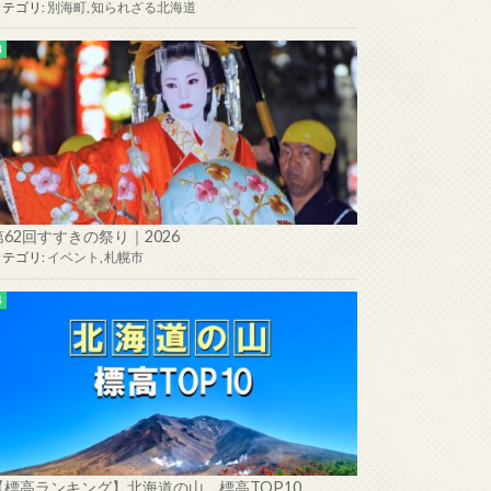
カテゴリ:
別海町
,
知られざる北海道
第62回すすきの祭り｜2026
カテゴリ:
イベント
,
札幌市
【標高ランキング】北海道の山 標高TOP10