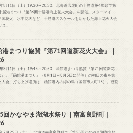
6年8月1日（土）19:30〜20:30、北海道広尾町の十勝港第4埠頭で第
回十勝港まつり『第36回十勝港海上花火大会』を開催。スターマイ
中国花火、水中花火など、十勝港のスケールを活かした海上花火大会
では…
館港まつり協賛『第71回道新花火大会』｜
26
6年8月1日（土）19:45～20:50、函館港まつり協賛『第71回道新花
会』。『函館港まつり』（8月1日～8月5日に開催）の初日の夜を飾
火大会。打ち上げ場所は、函館港内の緑の島（函館市大町15）。観覧
…
55回かなやま湖湖水祭り｜南富良野町｜
26
26年7月25日（土）、北海道南富良野町で『第55回かなやま湖湖水祭