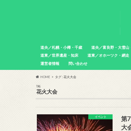
道央／札幌・小樽・千歳
道央／富良野・大雪山
道東／世界遺産・知床
道東／オホーツク・網走
札幌市
小樽市
石狩市
北広島市
恵庭市
千歳市
苫小牧市
中富良野町
東川町
沼田町
幌加内町
増毛町
運営者情報
問い合わせ
羅臼町
斜里町
網走市
雄武町
小清水町
津別町
清里町
HOME
タグ : 花火大会
TAG
花火大会
第
イベント
大会