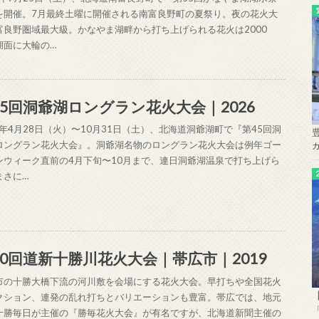
を開催。7月最終土曜に開催される南富良野町の夏祭り。夜の花火大
富良野圏域最大級。かなやま湖畔から打ち上げられる花火は2000
湖面に大輪の…
45回洞爺湖ロングラン花火大会｜2026
6年4月28日（火）〜10月31日（土）、北海道洞爺湖町で『第45回洞
ロングラン花火大会』。洞爺湖名物のロングラン花火大会は例年ゴー
ンウィーク直前の4月下旬〜10月まで、連日洞爺湖温泉で打ち上げら
まさに…
30回道新十勝川花火大会｜帯広市｜2019
市の十勝大橋下流の河川敷を会場にする花火大会。早打ちや全国花火
クション、連発の乱れ打ちとバリエーションも豊富。帯広では、地元
十勝毎日が主催の『勝毎花火大会』が有名ですが、北海道新聞主催の