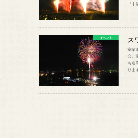
『十
ス
イベント
室蘭
会。
も名
りま