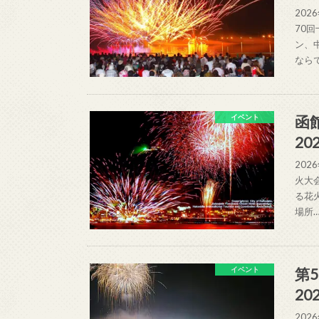
202
70
ン、
なら
函
イベント
20
202
火大
る花
場所
第
イベント
20
20