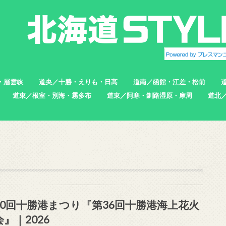
・層雲峡
道央／十勝・えりも・日高
道南／函館・江差・松前
道東／根室・別海・霧多布
道東／阿寒・釧路湿原・摩周
道北
帯広市
えりも町
新ひだか町
足寄町
函館市
北斗市
七飯町
松前町
江差町
上ノ国町
根室市
中標津町
標津町
別海町
厚岸町
浜中町
釧路市
弟子屈町
標茶町
稚内
猿払
浜頓
中頓
枝幸
羽幌
苫前
70回十勝港まつり『第36回十勝港海上花火
』｜2026