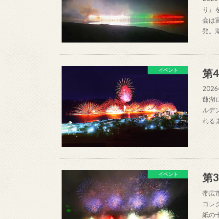
り』
会は
発。
第
イベント
202
爺湖
ルデ
れる
第
イベント
帯広
コレ
紙の