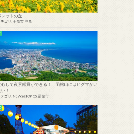
パレットの丘
カテゴリ:
千歳市
,
見る
安心して夜景鑑賞ができる！ 函館山にはヒグマがい
ない！
カテゴリ:
NEWS&TOPICS
,
函館市