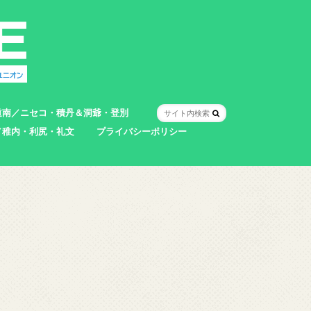
道南／ニセコ・積丹＆洞爺・登別
／稚内・利尻・礼文
プライバシーポリシー
室蘭市
登別市
洞爺湖町
真狩村
共和町
壮瞥町
積丹町
神恵内村
市
村
別町
別町
町
町
町