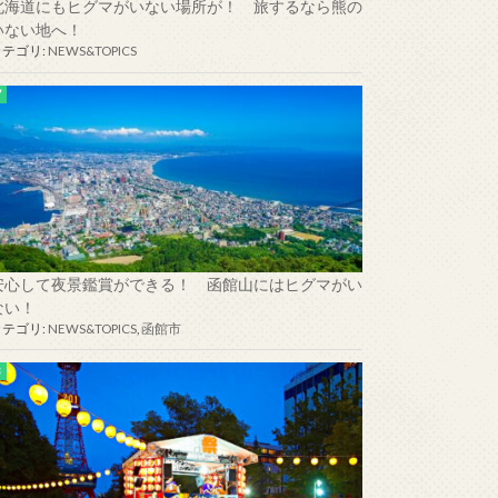
北海道にもヒグマがいない場所が！ 旅するなら熊の
いない地へ！
カテゴリ:
NEWS&TOPICS
安心して夜景鑑賞ができる！ 函館山にはヒグマがい
ない！
カテゴリ:
NEWS&TOPICS
,
函館市