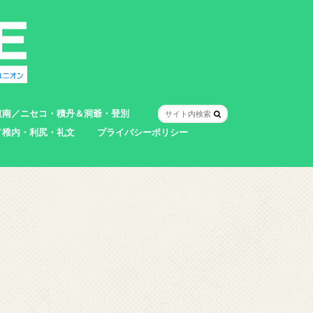
道南／ニセコ・積丹＆洞爺・登別
／稚内・利尻・礼文
プライバシーポリシー
室蘭市
登別市
洞爺湖町
真狩村
共和町
壮瞥町
積丹町
神恵内村
市
村
別町
別町
町
町
町