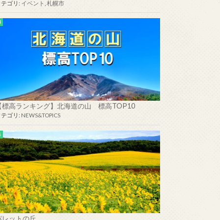
カテゴリ:
イベント
,
札幌市
【標高ランキング】北海道の山 標高TOP10
カテゴリ:
NEWS&TOPICS
パレットの丘