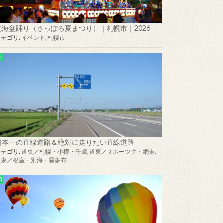
北海盆踊り（さっぽろ夏まつり）｜札幌市｜2026
カテゴリ:
イベント
,
札幌市
日本一の直線道路＆絶対に走りたい直線道路
カテゴリ:
道央／札幌・小樽・千歳
,
道東／オホーツク・網走
,
道東／根室・別海・霧多布