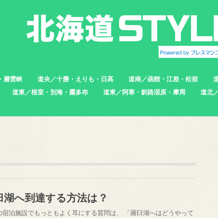
・層雲峡
道央／十勝・えりも・日高
道南／函館・江差・松前
道東／根室・別海・霧多布
道東／阿寒・釧路湿原・摩周
道北
帯広市
えりも町
新ひだか町
足寄町
函館市
北斗市
七飯町
松前町
江差町
上ノ国町
根室市
中標津町
標津町
別海町
厚岸町
浜中町
釧路市
弟子屈町
標茶町
稚内
猿払
浜頓
中頓
枝幸
羽幌
苫前
臼湖へ到達する方法は？
の宿泊施設でもっともよく耳にする質問は、 「羅臼湖へはどうやって