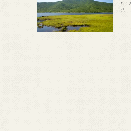
行く
法、