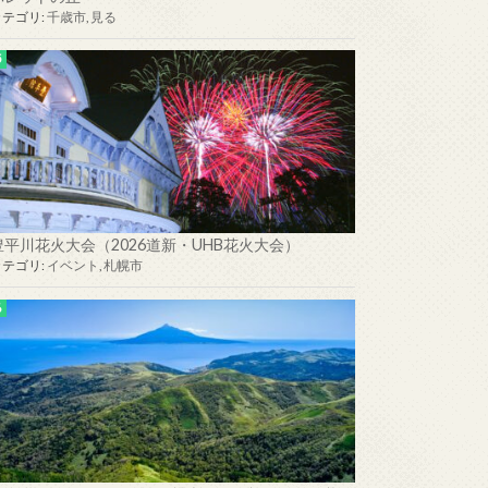
カテゴリ:
千歳市
,
見る
豊平川花火大会（2026道新・UHB花火大会）
カテゴリ:
イベント
,
札幌市