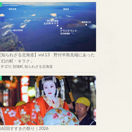
【知られざる北海道】vol.13 野付半島先端にあった
「幻の町・キラク」
カテゴリ:
別海町
,
知られざる北海道
第62回すすきの祭り｜2026