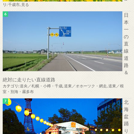
リ:
千歳市
,
見る
日
本
一
の
直
線
道
路
＆
絶対に走りたい直線道路
カテゴリ:
道央／札幌・小樽・千歳
,
道東／オホーツク・網走
,
道東／根
室・別海・霧多布
北
海
盆
踊
り