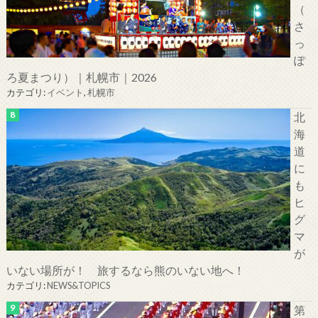
（
さ
っ
ぽ
ろ夏まつり）｜札幌市｜2026
カテゴリ:
イベント
,
札幌市
北
海
道
に
も
ヒ
グ
マ
が
いない場所が！ 旅するなら熊のいない地へ！
カテゴリ:
NEWS&TOPICS
第