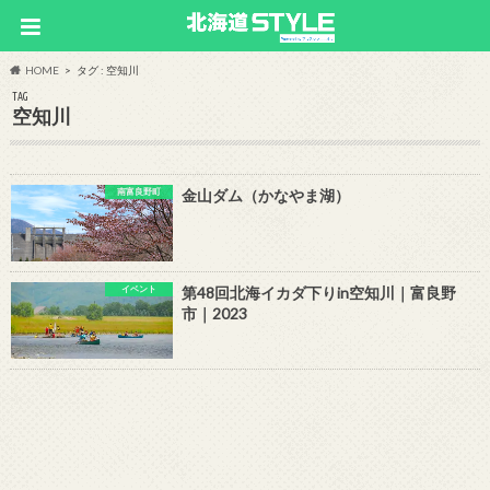
HOME
タグ : 空知川
TAG
空知川
南富良野町
金山ダム（かなやま湖）
イベント
第48回北海イカダ下りin空知川｜富良野
市｜2023