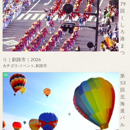
79
回
く
し
ろ
港
ま
つ
り｜釧路市｜2026
カテゴリ:
イベント
,
釧路市
第
53
回
北
海
道
バ
ル