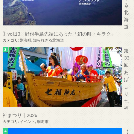
る
北
海
道
】vol.13 野付半島先端にあった「幻の町・キラク」
カテゴリ:
別海町
,
知られざる北海道
第
33
回
あ
ば
し
り
七
福
神まつり｜2026
カテゴリ:
イベント
,
網走市
【