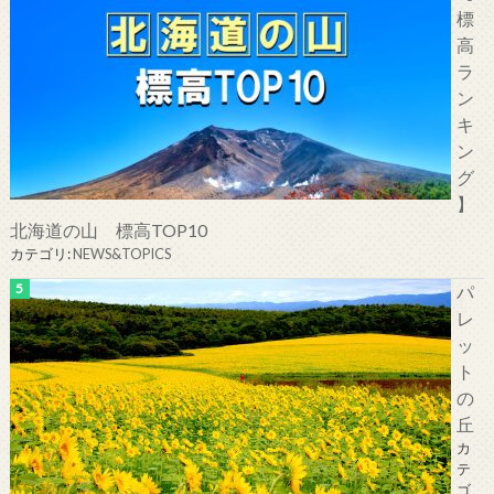
標
高
ラ
ン
キ
ン
グ
】
北海道の山 標高TOP10
カテゴリ:
NEWS&TOPICS
パ
レ
ッ
ト
の
丘
カ
テ
ゴ