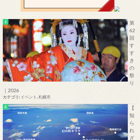
第
62
回
す
す
き
の
祭
り
｜2026
カテゴリ:
イベント
,
札幌市
【
知
ら
れ
ざ