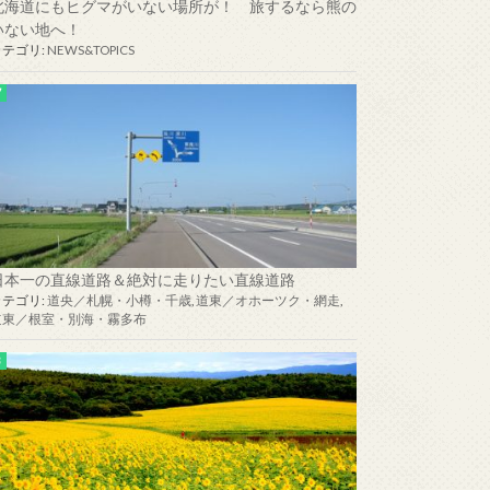
北海道にもヒグマがいない場所が！ 旅するなら熊の
いない地へ！
カテゴリ:
NEWS&TOPICS
日本一の直線道路＆絶対に走りたい直線道路
カテゴリ:
道央／札幌・小樽・千歳
,
道東／オホーツク・網走
,
道東／根室・別海・霧多布