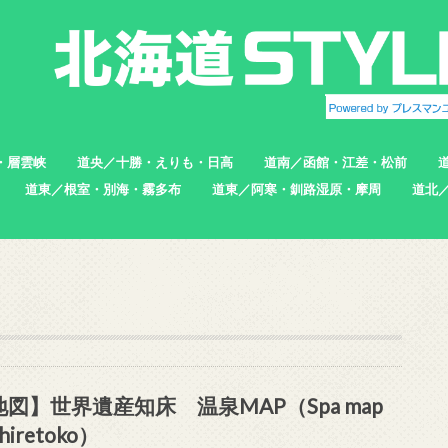
・層雲峡
道央／十勝・えりも・日高
道南／函館・江差・松前
道東／根室・別海・霧多布
道東／阿寒・釧路湿原・摩周
道北
帯広市
えりも町
新ひだか町
足寄町
函館市
北斗市
七飯町
松前町
江差町
上ノ国町
根室市
中標津町
標津町
別海町
厚岸町
浜中町
釧路市
弟子屈町
標茶町
稚内
猿払
浜頓
中頓
枝幸
羽幌
苫前
地図】世界遺産知床 温泉MAP（Spa map
Shiretoko）