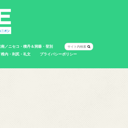
道南／ニセコ・積丹＆洞爺・登別
／稚内・利尻・礼文
プライバシーポリシー
室蘭市
登別市
洞爺湖町
真狩村
共和町
壮瞥町
積丹町
神恵内村
市
村
別町
別町
町
町
町