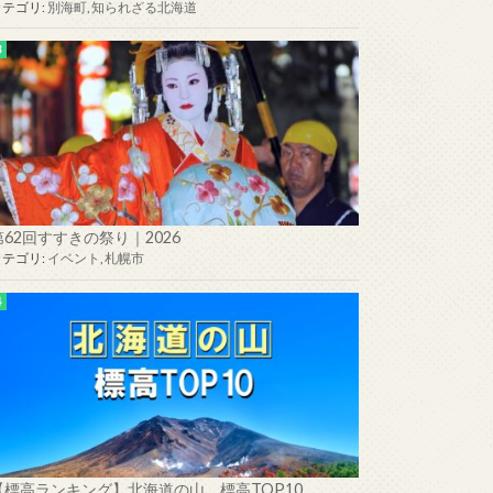
カテゴリ:
別海町
,
知られざる北海道
第62回すすきの祭り｜2026
カテゴリ:
イベント
,
札幌市
【標高ランキング】北海道の山 標高TOP10