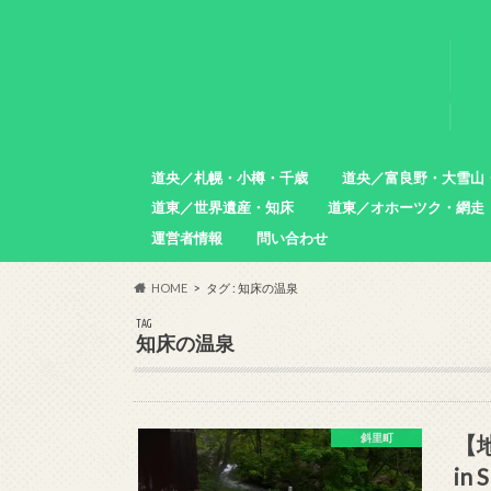
道央／札幌・小樽・千歳
道央／富良野・大雪山
道東／世界遺産・知床
道東／オホーツク・網走
札幌市
小樽市
石狩市
北広島市
恵庭市
千歳市
苫小牧市
中富良野町
東川町
沼田町
幌加内町
増毛町
運営者情報
問い合わせ
羅臼町
斜里町
網走市
雄武町
小清水町
津別町
清里町
HOME
タグ : 知床の温泉
TAG
知床の温泉
【
斜里町
in 