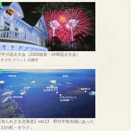
豊平川花火大会（2026道新・UHB花火大会）
カテゴリ:
イベント
,
札幌市
【知られざる北海道】vol.13 野付半島先端にあった
「幻の町・キラク」