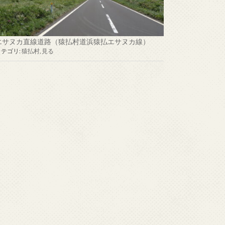
エサヌカ直線道路（猿払村道浜猿払エサヌカ線）
カテゴリ:
猿払村
,
見る