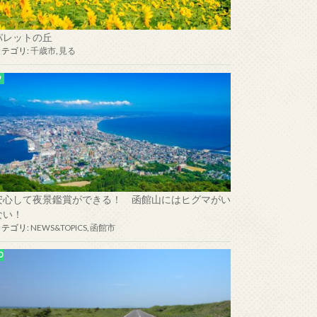
パレットの丘
カテゴリ:
千歳市
,
見る
安心して夜景鑑賞ができる！ 函館山にはヒグマがい
ない！
カテゴリ:
NEWS&TOPICS
,
函館市