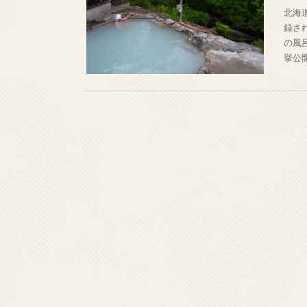
北海
録さ
の風
挙公