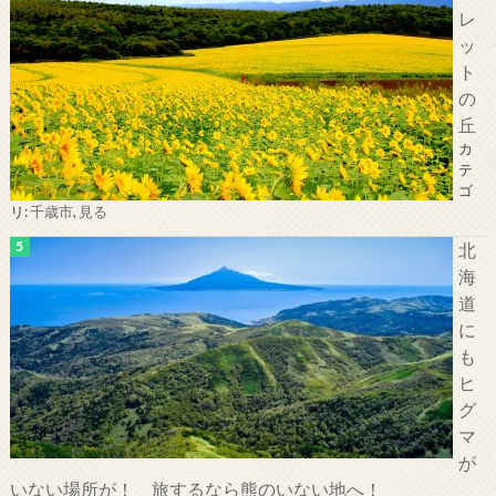
レ
ッ
ト
の
丘
カ
テ
ゴ
リ:
千歳市
,
見る
北
海
道
に
も
ヒ
グ
マ
が
いない場所が！ 旅するなら熊のいない地へ！