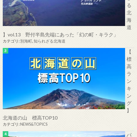
る
北
海
道
】vol.13 野付半島先端にあった「幻の町・キラク」
カテゴリ:
別海町
,
知られざる北海道
【
標
高
ラ
ン
キ
ン
グ
】
北海道の山 標高TOP10
カテゴリ:
NEWS&TOPICS
パ