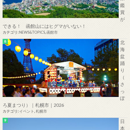
鑑
賞
が
できる！ 函館山にはヒグマがいない！
カテゴリ:
NEWS&TOPICS
,
函館市
北
海
盆
踊
り
（
さ
っ
ぽ
ろ夏まつり）｜札幌市｜2026
カテゴリ:
イベント
,
札幌市
日
本