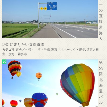
一
の
直
線
道
路
＆
絶対に走りたい直線道路
カテゴリ:
道央／札幌・小樽・千歳
,
道東／オホーツク・網走
,
道東／根
室・別海・霧多布
第
53
回
北
海
道
バ
ル