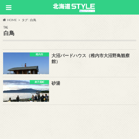
HOME
タグ : 白鳥
TAG
白鳥
稚内市
大沼バードハウス（稚内市大沼野鳥観察
館）
弟子屈町
砂湯