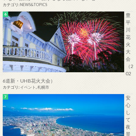
カテゴリ:
NEWS&TOPICS
豊
平
川
花
火
大
会
（2
02
6道新・UHB花火大会）
カテゴリ:
イベント
,
札幌市
安
心
し
て
夜
景