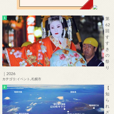
第
62
回
す
す
き
の
祭
り
｜2026
カテゴリ:
イベント
,
札幌市
【
知
ら
れ
ざ