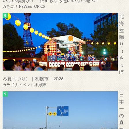
いない場所が！ 旅するなら熊のいない地へ！
カテゴリ:
NEWS&TOPICS
北
海
盆
踊
り
（
さ
っ
ぽ
ろ夏まつり）｜札幌市｜2026
カテゴリ:
イベント
,
札幌市
日
本
一
の
直