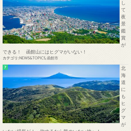
し
て
夜
景
鑑
賞
が
できる！ 函館山にはヒグマがいない！
カテゴリ:
NEWS&TOPICS
,
函館市
北
海
道
に
も
ヒ
グ
マ
が