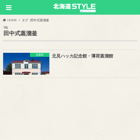
HOME
タグ : 田中式蒸溜釜
TAG
田中式蒸溜釜
北見市
北見ハッカ記念館・薄荷蒸溜館