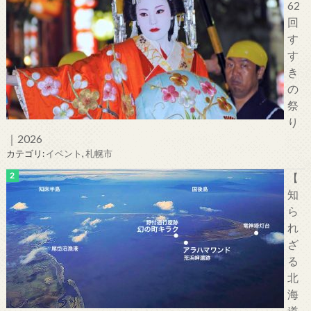
62
回
す
す
き
の
祭
り
｜2026
カテゴリ:
イベント
,
札幌市
【
知
ら
れ
ざ
る
北
海
道