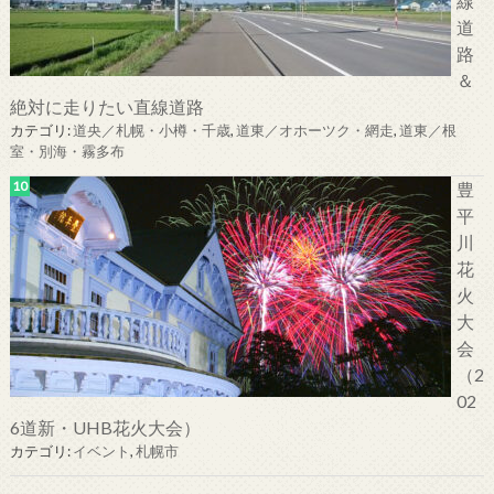
線
道
路
＆
絶対に走りたい直線道路
カテゴリ:
道央／札幌・小樽・千歳
,
道東／オホーツク・網走
,
道東／根
室・別海・霧多布
豊
平
川
花
火
大
会
（2
02
6道新・UHB花火大会）
カテゴリ:
イベント
,
札幌市