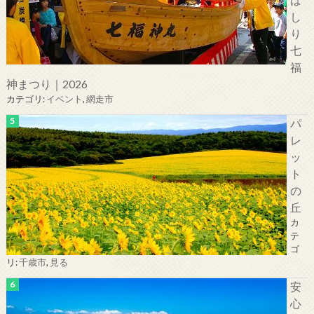
し
り
七
福
神まつり｜2026
カテゴリ:
イベント
,
網走市
パ
レ
ッ
ト
の
丘
カ
テ
ゴ
リ:
千歳市
,
見る
安
心