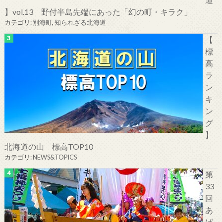
】vol.13 野付半島先端にあった「幻の町・キラク」
カテゴリ:
別海町
,
知られざる北海道
【
標
高
ラ
ン
キ
ン
グ
】
北海道の山 標高TOP10
カテゴリ:
NEWS&TOPICS
第
33
回
あ
ば