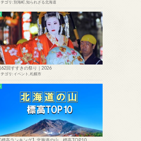
カテゴリ:
別海町
,
知られざる北海道
第62回すすきの祭り｜2026
カテゴリ:
イベント
,
札幌市
【標高ランキング】北海道の山 標高TOP10