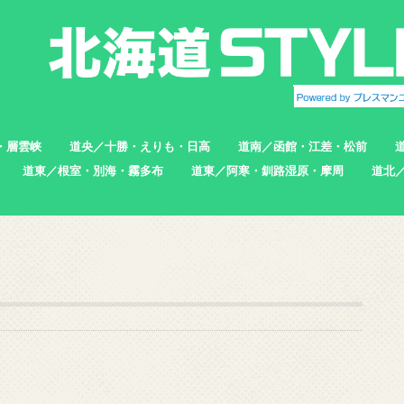
・層雲峡
道央／十勝・えりも・日高
道南／函館・江差・松前
道東／根室・別海・霧多布
道東／阿寒・釧路湿原・摩周
道北
帯広市
えりも町
新ひだか町
足寄町
函館市
北斗市
七飯町
松前町
江差町
上ノ国町
根室市
中標津町
標津町
別海町
厚岸町
浜中町
釧路市
弟子屈町
標茶町
稚内
猿払
浜頓
中頓
枝幸
羽幌
苫前