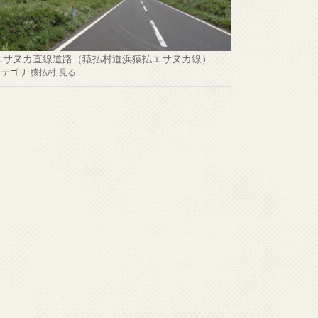
エサヌカ直線道路（猿払村道浜猿払エサヌカ線）
カテゴリ:
猿払村
,
見る