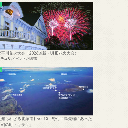
豊平川花火大会（2026道新・UHB花火大会）
カテゴリ:
イベント
,
札幌市
【知られざる北海道】vol.13 野付半島先端にあった
「幻の町・キラク」