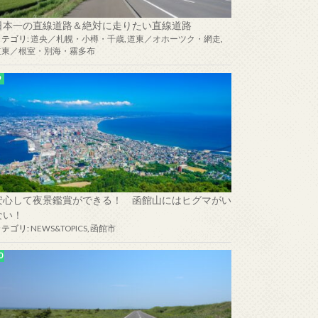
日本一の直線道路＆絶対に走りたい直線道路
カテゴリ:
道央／札幌・小樽・千歳
,
道東／オホーツク・網走
,
道東／根室・別海・霧多布
安心して夜景鑑賞ができる！ 函館山にはヒグマがい
ない！
カテゴリ:
NEWS&TOPICS
,
函館市