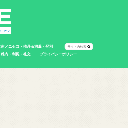
道南／ニセコ・積丹＆洞爺・登別
／稚内・利尻・礼文
プライバシーポリシー
室蘭市
登別市
洞爺湖町
真狩村
共和町
壮瞥町
積丹町
神恵内村
市
村
別町
別町
町
町
町