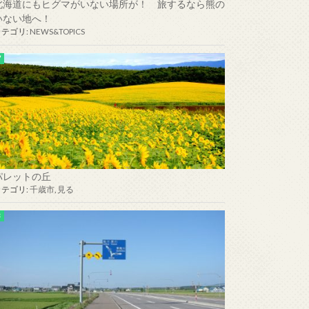
北海道にもヒグマがいない場所が！ 旅するなら熊の
いない地へ！
カテゴリ:
NEWS&TOPICS
パレットの丘
カテゴリ:
千歳市
,
見る