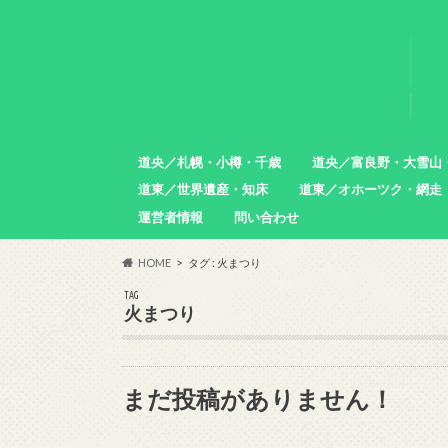
道央／札幌・小樽・千歳
道央／富良野・大雪山
道東／世界遺産・知床
道東／オホーツク・網走
札幌市
小樽市
石狩市
北広島市
恵庭市
千歳市
苫小牧市
中富良野町
東川町
沼田町
幌加内町
増毛町
運営者情報
問い合わせ
羅臼町
斜里町
網走市
雄武町
小清水町
津別町
清里町
HOME
タグ : 火まつり
TAG
火まつり
まだ投稿がありません！