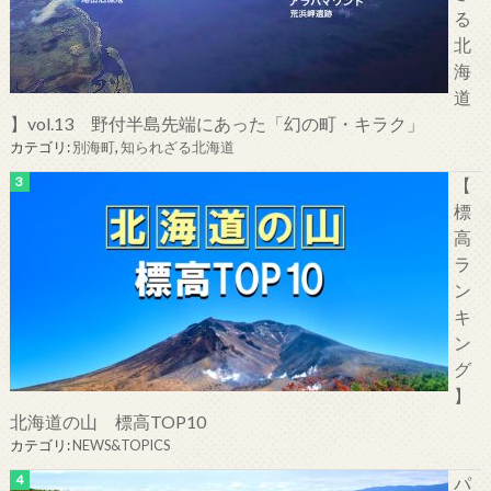
る
北
海
道
】vol.13 野付半島先端にあった「幻の町・キラク」
カテゴリ:
別海町
,
知られざる北海道
【
標
高
ラ
ン
キ
ン
グ
】
北海道の山 標高TOP10
カテゴリ:
NEWS&TOPICS
パ