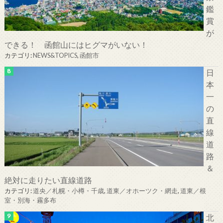
鑑
賞
が
できる！ 函館山にはヒグマがいない！
カテゴリ:
NEWS&TOPICS
,
函館市
日
本
一
の
直
線
道
路
＆
絶対に走りたい直線道路
カテゴリ:
道央／札幌・小樽・千歳
,
道東／オホーツク・網走
,
道東／根
室・別海・霧多布
北