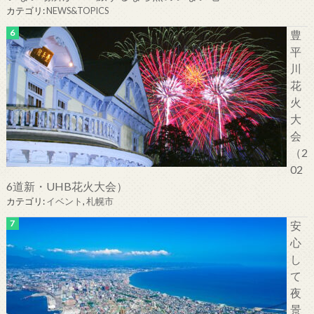
カテゴリ:
NEWS&TOPICS
豊
平
川
花
火
大
会
（2
02
6道新・UHB花火大会）
カテゴリ:
イベント
,
札幌市
安
心
し
て
夜
景