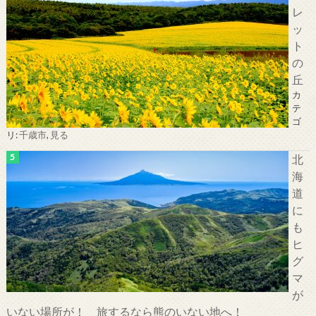
レ
ッ
ト
の
丘
カ
テ
ゴ
リ:
千歳市
,
見る
北
海
道
に
も
ヒ
グ
マ
が
いない場所が！ 旅するなら熊のいない地へ！