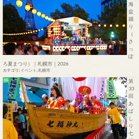
海
盆
踊
り
（
さ
っ
ぽ
ろ夏まつり）｜札幌市｜2026
カテゴリ:
イベント
,
札幌市
第
33
回
あ
ば
し
り
七