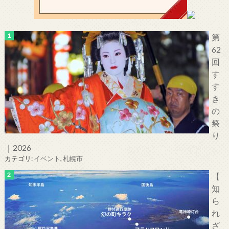
第
62
回
す
す
き
の
祭
り
｜2026
カテゴリ:
イベント
,
札幌市
【
知
ら
れ
ざ