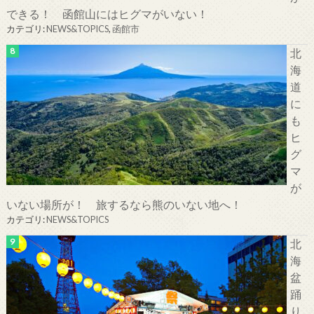
できる！ 函館山にはヒグマがいない！
カテゴリ:
NEWS&TOPICS
,
函館市
北
海
道
に
も
ヒ
グ
マ
が
いない場所が！ 旅するなら熊のいない地へ！
カテゴリ:
NEWS&TOPICS
北
海
盆
踊
り