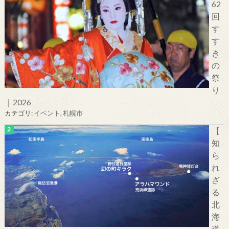
62
回
す
す
き
の
祭
り
｜2026
カテゴリ:
イベント
,
札幌市
【
知
ら
れ
ざ
る
北
海
道