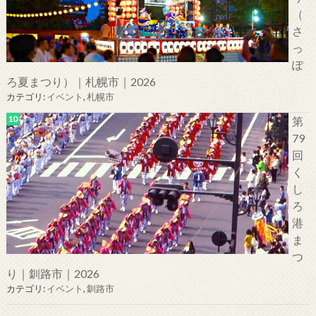
（
さ
っ
ぽ
ろ夏まつり）｜札幌市｜2026
カテゴリ:
イベント
,
札幌市
第
79
回
く
し
ろ
港
ま
つ
り｜釧路市｜2026
カテゴリ:
イベント
,
釧路市