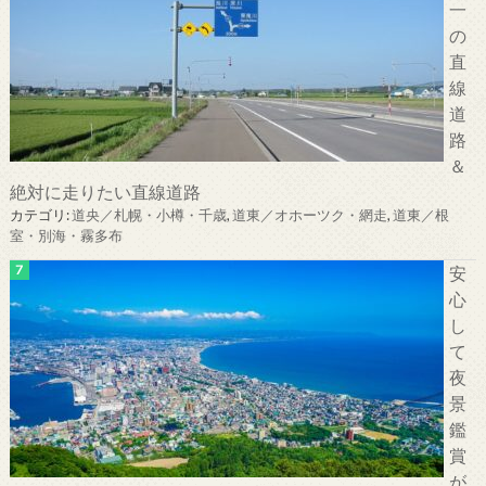
一
の
直
線
道
路
＆
絶対に走りたい直線道路
カテゴリ:
道央／札幌・小樽・千歳
,
道東／オホーツク・網走
,
道東／根
室・別海・霧多布
安
心
し
て
夜
景
鑑
賞
が