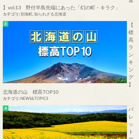
】vol.13 野付半島先端にあった「幻の町・キラク」
カテゴリ:
別海町
,
知られざる北海道
【
標
高
ラ
ン
キ
ン
グ
】
北海道の山 標高TOP10
カテゴリ:
NEWS&TOPICS
パ
レ
ッ
ト
の