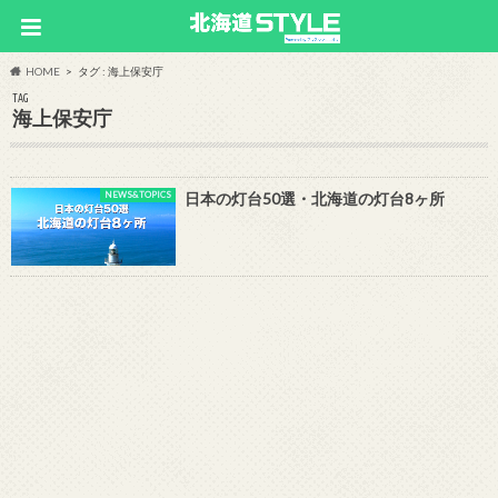
HOME
タグ : 海上保安庁
TAG
海上保安庁
NEWS&TOPICS
日本の灯台50選・北海道の灯台8ヶ所