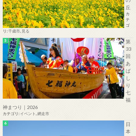
丘
カ
テ
ゴ
リ:
千歳市
,
見る
第
33
回
あ
ば
し
り
七
福
神まつり｜2026
カテゴリ:
イベント
,
網走市
日
本