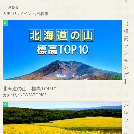
｜2026
カテゴリ:
イベント
,
札幌市
【
標
高
ラ
ン
キ
ン
グ
】
北海道の山 標高TOP10
カテゴリ:
NEWS&TOPICS
パ
レ
ッ
ト
の