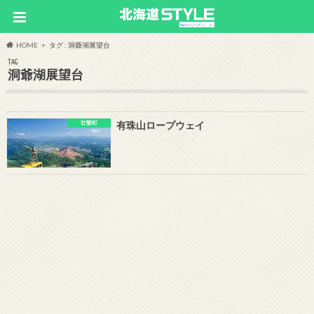
HOME
タグ : 洞爺湖展望台
TAG
洞爺湖展望台
壮瞥町
有珠山ロープウェイ