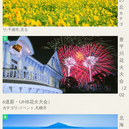
丘
カ
テ
ゴ
リ:
千歳市
,
見る
豊
平
川
花
火
大
会
（2
02
6道新・UHB花火大会）
カテゴリ:
イベント
,
札幌市
北
海