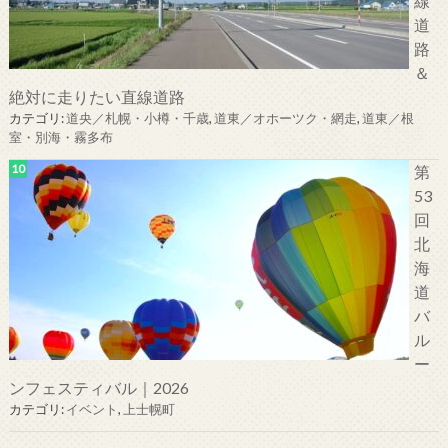
線
道
路
＆
絶対に走りたい直線道路
カテゴリ:
道央／札幌・小樽・千歳
,
道東／オホーツク・網走
,
道東／根
室・別海・霧多布
第
53
回
北
海
道
バ
ル
ー
ンフェスティバル｜2026
カテゴリ:
イベント
,
上士幌町