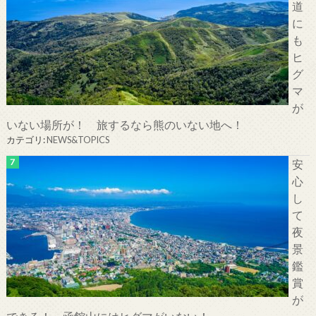
道
に
も
ヒ
グ
マ
が
いない場所が！ 旅するなら熊のいない地へ！
カテゴリ:
NEWS&TOPICS
安
心
し
て
夜
景
鑑
賞
が