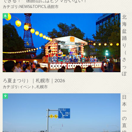
できる！ 函館山にはヒグマがいない！
カテゴリ:
NEWS&TOPICS
,
函館市
北
海
盆
踊
り
（
さ
っ
ぽ
ろ夏まつり）｜札幌市｜2026
カテゴリ:
イベント
,
札幌市
日
本
一
の
直