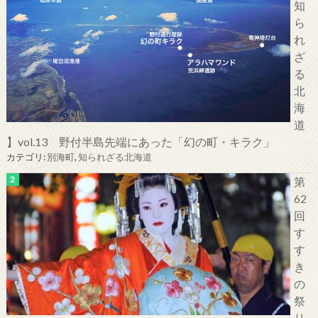
知
ら
れ
ざ
る
北
海
道
】vol.13 野付半島先端にあった「幻の町・キラク」
カテゴリ:
別海町
,
知られざる北海道
第
62
回
す
す
き
の
祭
り