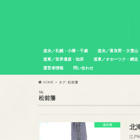
道央／札幌・小樽・千歳
道央／富良野・大雪山
道東／世界遺産・知床
道東／オホーツク・網走
札幌市
小樽市
石狩市
北広島市
恵庭市
千歳市
苫小牧市
中富良野町
東川町
沼田町
幌加内町
増毛町
運営者情報
問い合わせ
羅臼町
斜里町
網走市
雄武町
小清水町
津別町
清里町
HOME
タグ : 松前藩
TAG
松前藩
北
北斗市
江戸