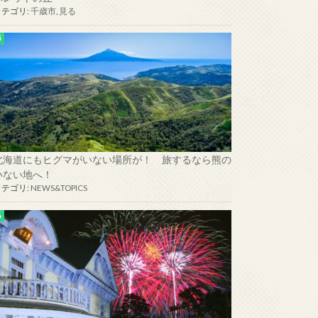
カテゴリ:
千歳市
,
見る
北海道にもヒグマがいない場所が！ 旅するなら熊の
いない地へ！
カテゴリ:
NEWS&TOPICS