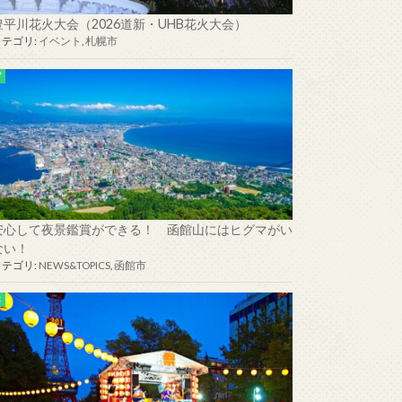
豊平川花火大会（2026道新・UHB花火大会）
カテゴリ:
イベント
,
札幌市
安心して夜景鑑賞ができる！ 函館山にはヒグマがい
ない！
カテゴリ:
NEWS&TOPICS
,
函館市