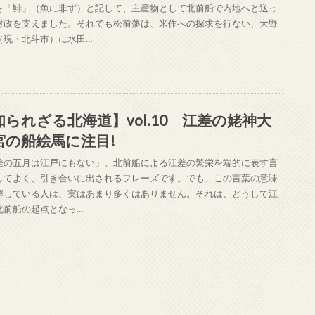
を「鯡」（魚に非ず）と記して、主産物として北前船で内地へと送っ
財政を支えました。それでも松前藩は、米作への探求を行ない、大野
（現・北斗市）に水田…
知られざる北海道】vol.10 江差の姥神大
宮の船絵馬に注目!
差の五月は江戸にもない」。北前船による江差の繁栄を端的に表す言
してよく、引き合いに出されるフレーズです。でも、この言葉の意味
解している人は、実はあまり多くはありません。それは、どうして江
北前船の起点となっ…