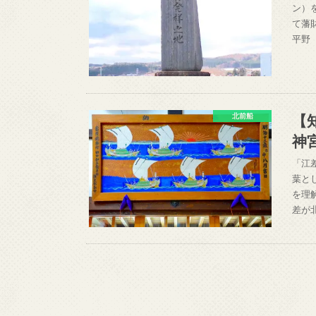
ン）
て藩
平野
【
北前船
神
「江
葉と
を理
差が