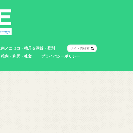
道南／ニセコ・積丹＆洞爺・登別
／稚内・利尻・礼文
プライバシーポリシー
室蘭市
登別市
洞爺湖町
真狩村
共和町
壮瞥町
積丹町
神恵内村
市
村
別町
別町
町
町
町