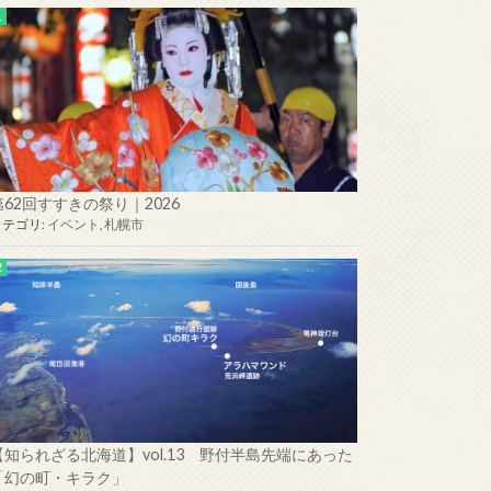
第62回すすきの祭り｜2026
カテゴリ:
イベント
,
札幌市
【知られざる北海道】vol.13 野付半島先端にあった
「幻の町・キラク」