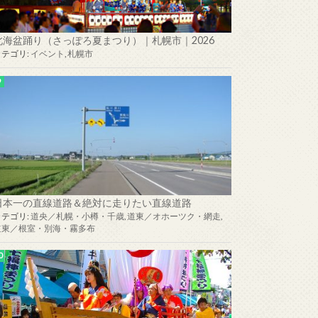
北海盆踊り（さっぽろ夏まつり）｜札幌市｜2026
カテゴリ:
イベント
,
札幌市
日本一の直線道路＆絶対に走りたい直線道路
カテゴリ:
道央／札幌・小樽・千歳
,
道東／オホーツク・網走
,
道東／根室・別海・霧多布