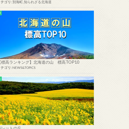
カテゴリ:
別海町
,
知られざる北海道
【標高ランキング】北海道の山 標高TOP10
カテゴリ:
NEWS&TOPICS
パレットの丘