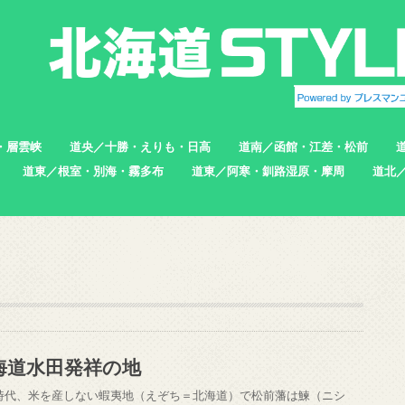
・層雲峡
道央／十勝・えりも・日高
道南／函館・江差・松前
道東／根室・別海・霧多布
道東／阿寒・釧路湿原・摩周
道北
帯広市
えりも町
新ひだか町
足寄町
函館市
北斗市
七飯町
松前町
江差町
上ノ国町
根室市
中標津町
標津町
別海町
厚岸町
浜中町
釧路市
弟子屈町
標茶町
稚内
猿払
浜頓
中頓
枝幸
羽幌
苫前
海道水田発祥の地
時代、米を産しない蝦夷地（えぞち＝北海道）で松前藩は鰊（ニシ