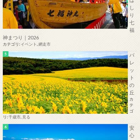
し
り
七
福
神まつり｜2026
カテゴリ:
イベント
,
網走市
パ
レ
ッ
ト
の
丘
カ
テ
ゴ
リ:
千歳市
,
見る
安
心