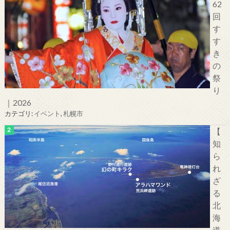
62
回
す
す
き
の
祭
り
｜2026
カテゴリ:
イベント
,
札幌市
【
知
ら
れ
ざ
る
北
海
道