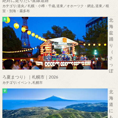
絶対に走りたい直線道路
カテゴリ:
道央／札幌・小樽・千歳
,
道東／オホーツク・網走
,
道東／根
室・別海・霧多布
北
海
盆
踊
り
（
さ
っ
ぽ
ろ夏まつり）｜札幌市｜2026
カテゴリ:
イベント
,
札幌市
北
海
道
に
も