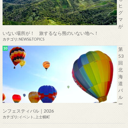
ヒ
グ
マ
が
いない場所が！ 旅するなら熊のいない地へ！
カテゴリ:
NEWS&TOPICS
第
53
回
北
海
道
バ
ル
ー
ンフェスティバル｜2026
カテゴリ:
イベント
,
上士幌町