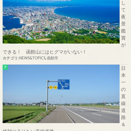
し
て
夜
景
鑑
賞
が
できる！ 函館山にはヒグマがいない！
カテゴリ:
NEWS&TOPICS
,
函館市
日
本
一
の
直
線
道
路
＆