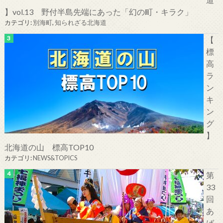
】vol.13 野付半島先端にあった「幻の町・キラク」
カテゴリ:
別海町
,
知られざる北海道
【
標
高
ラ
ン
キ
ン
グ
】
北海道の山 標高TOP10
カテゴリ:
NEWS&TOPICS
第
33
回
あ
ば