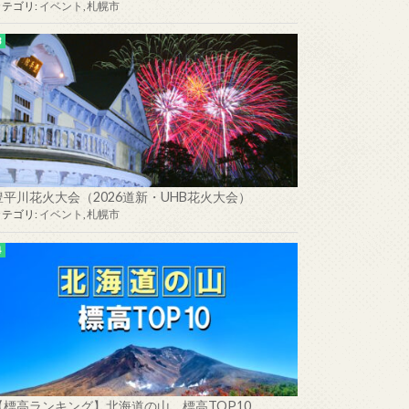
カテゴリ:
イベント
,
札幌市
豊平川花火大会（2026道新・UHB花火大会）
カテゴリ:
イベント
,
札幌市
【標高ランキング】北海道の山 標高TOP10