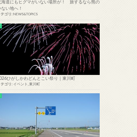
北海道にもヒグマがいない場所が！ 旅するなら熊の
いない地へ！
カテゴリ:
NEWS&TOPICS
2026ひがしかわどんとこい祭り｜東川町
カテゴリ:
イベント
,
東川町