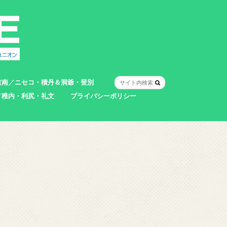
道南／ニセコ・積丹＆洞爺・登別
／稚内・利尻・礼文
プライバシーポリシー
室蘭市
登別市
洞爺湖町
真狩村
共和町
壮瞥町
積丹町
神恵内村
市
村
別町
別町
町
町
町