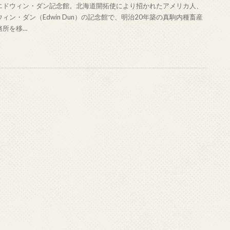
エドウィン・ダン記念館。北海道開拓使により招かれたアメリカ人、
ィン・ダン（Edwin Dun）の記念館で、明治20年築の真駒内種畜産
務所を移…