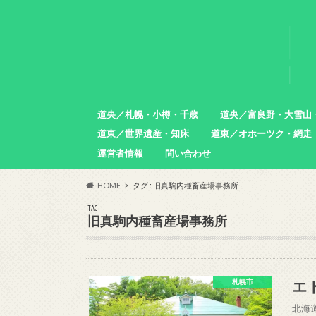
道央／札幌・小樽・千歳
道央／富良野・大雪山
道東／世界遺産・知床
道東／オホーツク・網走
札幌市
小樽市
石狩市
北広島市
恵庭市
千歳市
苫小牧市
中富良野町
東川町
沼田町
幌加内町
増毛町
運営者情報
問い合わせ
羅臼町
斜里町
網走市
雄武町
小清水町
津別町
清里町
HOME
タグ : 旧真駒内種畜産場事務所
TAG
旧真駒内種畜産場事務所
エ
札幌市
北海