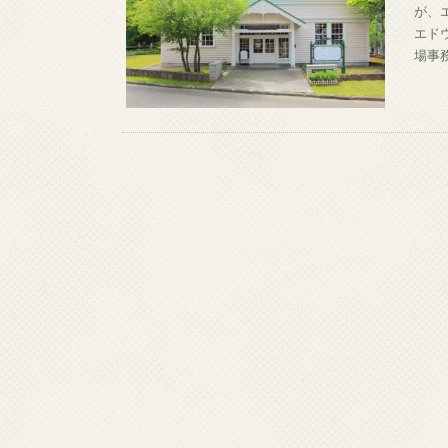
が、
エドウ
場事