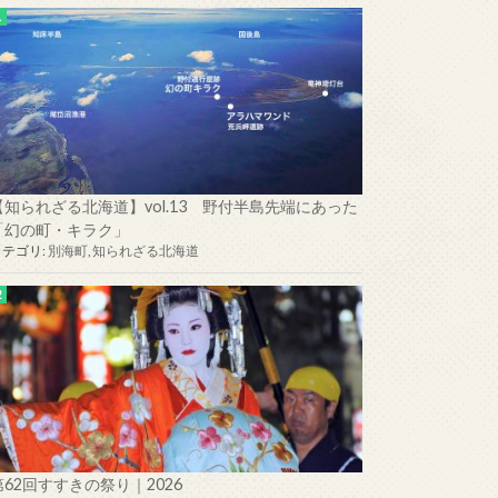
【知られざる北海道】vol.13 野付半島先端にあった
「幻の町・キラク」
カテゴリ:
別海町
,
知られざる北海道
第62回すすきの祭り｜2026