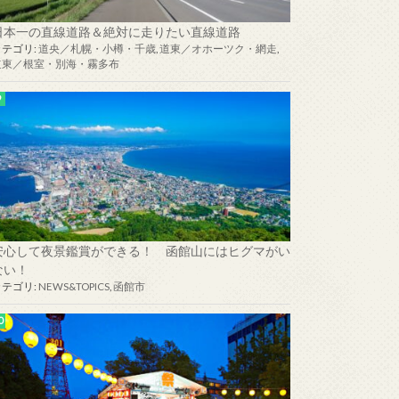
日本一の直線道路＆絶対に走りたい直線道路
カテゴリ:
道央／札幌・小樽・千歳
,
道東／オホーツク・網走
,
道東／根室・別海・霧多布
安心して夜景鑑賞ができる！ 函館山にはヒグマがい
ない！
カテゴリ:
NEWS&TOPICS
,
函館市