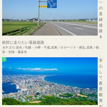
一
の
直
線
道
路
＆
絶対に走りたい直線道路
カテゴリ:
道央／札幌・小樽・千歳
,
道東／オホーツク・網走
,
道東／根
室・別海・霧多布
安
心
し
て
夜
景
鑑
賞
が