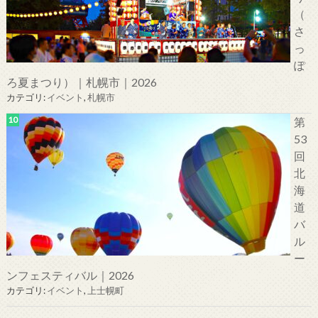
（
さ
っ
ぽ
ろ夏まつり）｜札幌市｜2026
カテゴリ:
イベント
,
札幌市
第
53
回
北
海
道
バ
ル
ー
ンフェスティバル｜2026
カテゴリ:
イベント
,
上士幌町