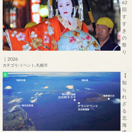
62
回
す
す
き
の
祭
り
｜2026
カテゴリ:
イベント
,
札幌市
【
知
ら
れ
ざ
る
北
海
道