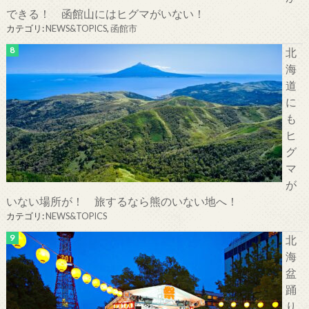
できる！ 函館山にはヒグマがいない！
カテゴリ:
NEWS&TOPICS
,
函館市
北
海
道
に
も
ヒ
グ
マ
が
いない場所が！ 旅するなら熊のいない地へ！
カテゴリ:
NEWS&TOPICS
北
海
盆
踊
り