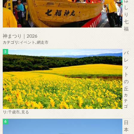
し
り
七
福
神まつり｜2026
カテゴリ:
イベント
,
網走市
パ
レ
ッ
ト
の
丘
カ
テ
ゴ
リ:
千歳市
,
見る
日
本