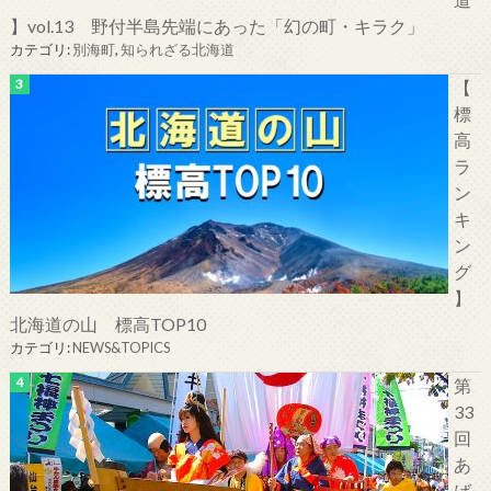
】vol.13 野付半島先端にあった「幻の町・キラク」
カテゴリ:
別海町
,
知られざる北海道
【
標
高
ラ
ン
キ
ン
グ
】
北海道の山 標高TOP10
カテゴリ:
NEWS&TOPICS
第
33
回
あ
ば