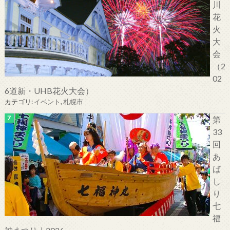
川
花
火
大
会
（2
02
6道新・UHB花火大会）
カテゴリ:
イベント
,
札幌市
第
33
回
あ
ば
し
り
七
福