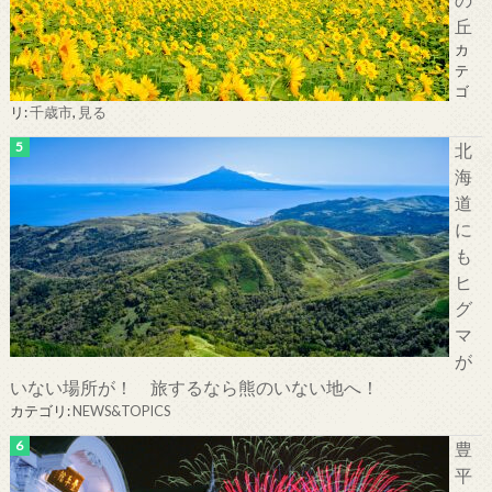
丘
カ
テ
ゴ
リ:
千歳市
,
見る
北
海
道
に
も
ヒ
グ
マ
が
いない場所が！ 旅するなら熊のいない地へ！
カテゴリ:
NEWS&TOPICS
豊
平