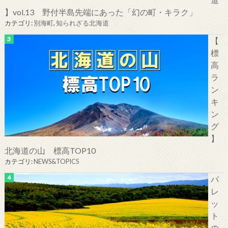
】vol.13 野付半島先端にあった「幻の町・キラク」
カテゴリ:
別海町
,
知られざる北海道
【
標
高
ラ
ン
キ
ン
グ
】
北海道の山 標高TOP10
カテゴリ:
NEWS&TOPICS
パ
レ
ッ
ト
の