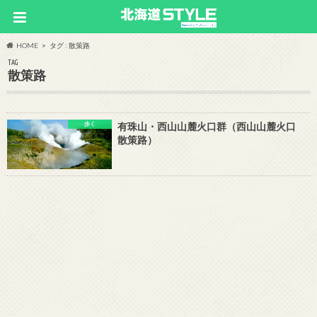
HOME
タグ : 散策路
TAG
散策路
歩く
有珠山・西山山麓火口群（西山山麓火口
散策路）