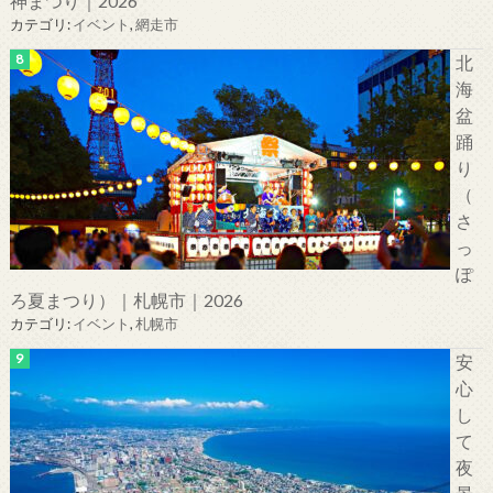
神まつり｜2026
カテゴリ:
イベント
,
網走市
北
海
盆
踊
り
（
さ
っ
ぽ
ろ夏まつり）｜札幌市｜2026
カテゴリ:
イベント
,
札幌市
安
心
し
て
夜