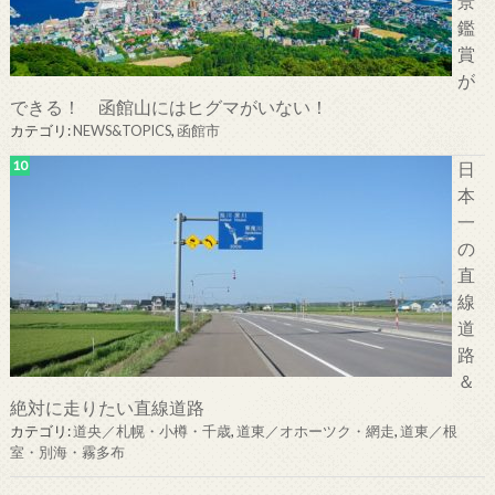
景
鑑
賞
が
できる！ 函館山にはヒグマがいない！
カテゴリ:
NEWS&TOPICS
,
函館市
日
本
一
の
直
線
道
路
＆
絶対に走りたい直線道路
カテゴリ:
道央／札幌・小樽・千歳
,
道東／オホーツク・網走
,
道東／根
室・別海・霧多布