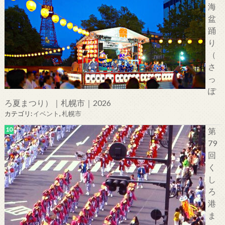
海
盆
踊
り
（
さ
っ
ぽ
ろ夏まつり）｜札幌市｜2026
カテゴリ:
イベント
,
札幌市
第
79
回
く
し
ろ
港
ま