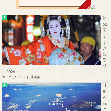
第
62
回
す
す
き
の
祭
り
｜2026
カテゴリ:
イベント
,
札幌市
【
知
ら
れ
ざ