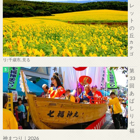
レ
ッ
ト
の
丘
カ
テ
ゴ
リ:
千歳市
,
見る
第
33
回
あ
ば
し
り
七
福
神まつり｜2026