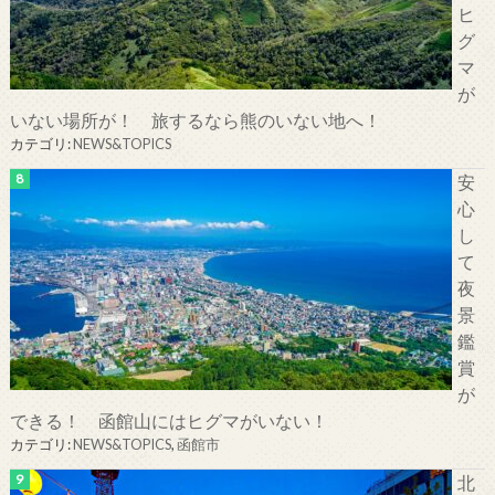
ヒ
グ
マ
が
いない場所が！ 旅するなら熊のいない地へ！
カテゴリ:
NEWS&TOPICS
安
心
し
て
夜
景
鑑
賞
が
できる！ 函館山にはヒグマがいない！
カテゴリ:
NEWS&TOPICS
,
函館市
北