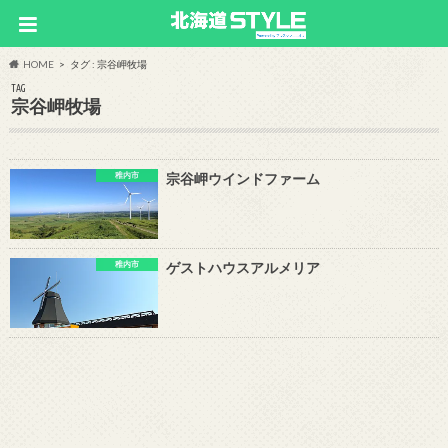
HOME
タグ : 宗谷岬牧場
TAG
宗谷岬牧場
稚内市
宗谷岬ウインドファーム
稚内市
ゲストハウスアルメリア