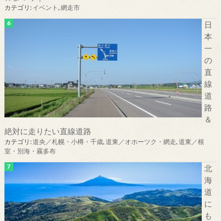
カテゴリ:
イベント
,
網走市
日
本
一
の
直
線
道
路
＆
絶対に走りたい直線道路
カテゴリ:
道央／札幌・小樽・千歳
,
道東／オホーツク・網走
,
道東／根
室・別海・霧多布
北
海
道
に
も