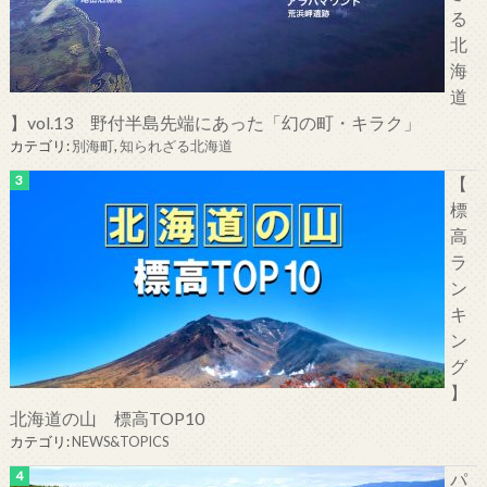
る
北
海
道
】vol.13 野付半島先端にあった「幻の町・キラク」
カテゴリ:
別海町
,
知られざる北海道
【
標
高
ラ
ン
キ
ン
グ
】
北海道の山 標高TOP10
カテゴリ:
NEWS&TOPICS
パ