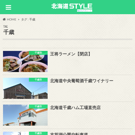
HOME
タグ : 千歳
TAG
千歳
千歳市
王将ラーメン【閉店】
千歳市
北海道中央葡萄酒千歳ワイナリー
千歳市
北海道千歳ハム工場直売店
千歳市
支笏湖公園自転車道