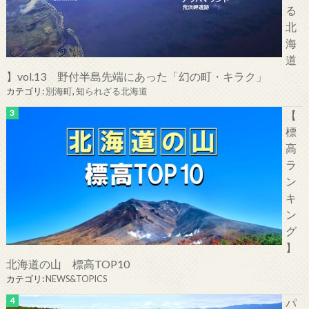
る
北
海
道
】vol.13 野付半島先端にあった「幻の町・キラク」
カテゴリ:
別海町
,
知られざる北海道
【
標
高
ラ
ン
キ
ン
グ
】
北海道の山 標高TOP10
カテゴリ:
NEWS&TOPICS
パ