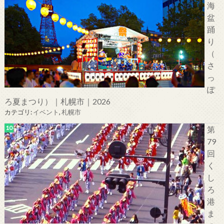
海
盆
踊
り
（
さ
っ
ぽ
ろ夏まつり）｜札幌市｜2026
カテゴリ:
イベント
,
札幌市
第
79
回
く
し
ろ
港
ま