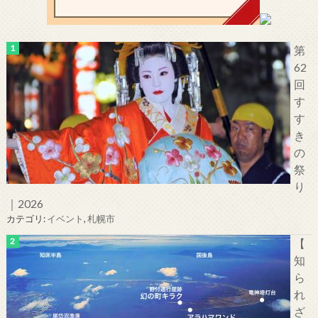
第
62
回
す
す
き
の
祭
り
｜2026
カテゴリ:
イベント
,
札幌市
【
知
ら
れ
ざ