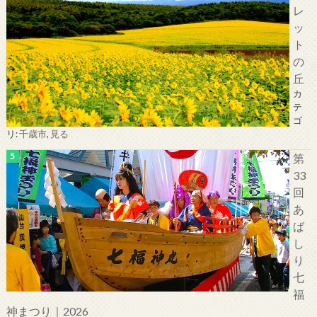
レ
ッ
ト
の
丘
カ
テ
ゴ
リ:
千歳市
,
見る
第
33
回
あ
ば
し
り
七
福
神まつり｜2026