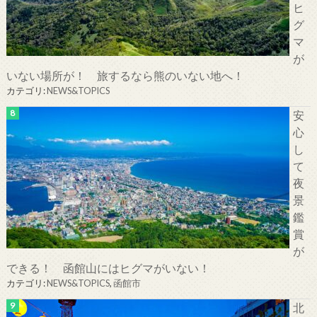
ヒ
グ
マ
が
いない場所が！ 旅するなら熊のいない地へ！
カテゴリ:
NEWS&TOPICS
安
心
し
て
夜
景
鑑
賞
が
できる！ 函館山にはヒグマがいない！
カテゴリ:
NEWS&TOPICS
,
函館市
北