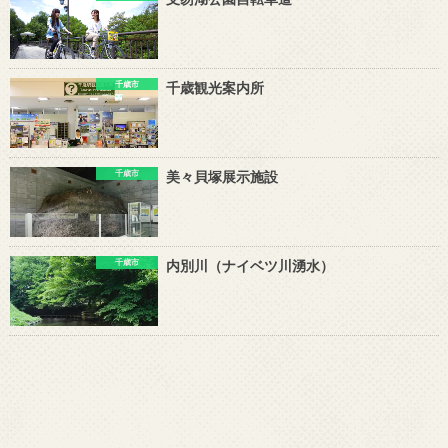
千歳市
千歳観光案内所
千歳市
美々貝塚展示施設
千歳市
内別川（ナイベツ川湧水）