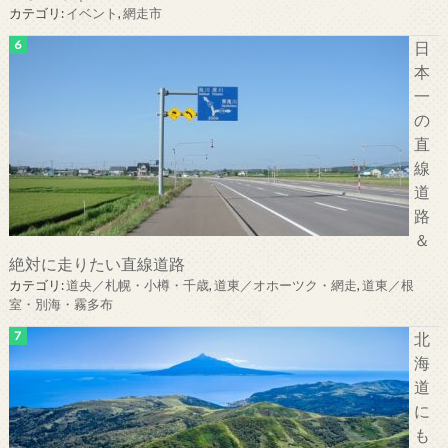
カテゴリ:
イベント
,
網走市
日
本
一
の
直
線
道
路
＆
絶対に走りたい直線道路
カテゴリ:
道央／札幌・小樽・千歳
,
道東／オホーツク・網走
,
道東／根
室・別海・霧多布
北
海
道
に
も