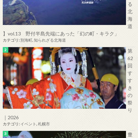
る
北
海
道
】vol.13 野付半島先端にあった「幻の町・キラク」
カテゴリ:
別海町
,
知られざる北海道
第
62
回
す
す
き
の
祭
り
｜2026
カテゴリ:
イベント
,
札幌市
豊