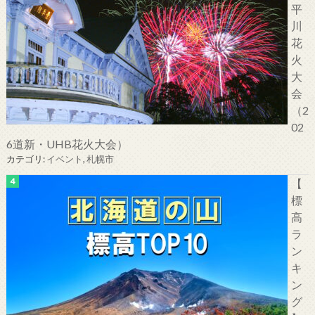
平
川
花
火
大
会
（2
02
6道新・UHB花火大会）
カテゴリ:
イベント
,
札幌市
【
標
高
ラ
ン
キ
ン
グ