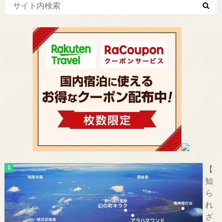
【
知
ら
れ
ざ