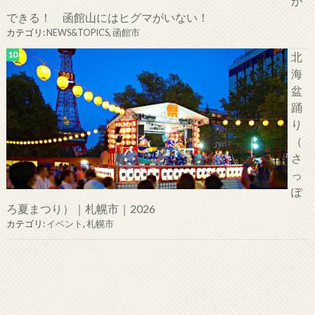
が
できる！ 函館山にはヒグマがいない！
カテゴリ:
NEWS&TOPICS
,
函館市
北
海
盆
踊
り
（
さ
っ
ぽ
ろ夏まつり）｜札幌市｜2026
カテゴリ:
イベント
,
札幌市