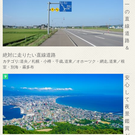
一
の
直
線
道
路
＆
絶対に走りたい直線道路
カテゴリ:
道央／札幌・小樽・千歳
,
道東／オホーツク・網走
,
道東／根
室・別海・霧多布
安
心
し
て
夜
景
鑑
賞