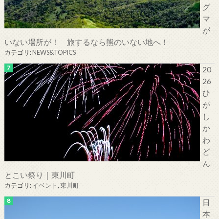
グ
マ
が
いない場所が！ 旅するなら熊のいない地へ！
カテゴリ:
NEWS&TOPICS
20
26
ひ
が
し
か
わ
ど
ん
とこい祭り｜東川町
カテゴリ:
イベント
,
東川町
日
本