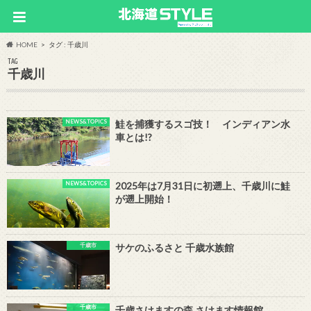
HOME
タグ : 千歳川
TAG
千歳川
NEWS&TOPICS
鮭を捕獲するスゴ技！ インディアン水
車とは!?
NEWS&TOPICS
2025年は7月31日に初遡上、千歳川に鮭
が遡上開始！
千歳市
サケのふるさと 千歳水族館
千歳市
千歳さけますの森 さけます情報館