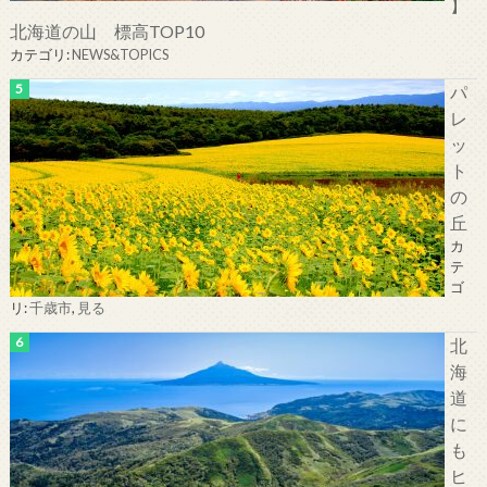
】
北海道の山 標高TOP10
カテゴリ:
NEWS&TOPICS
パ
レ
ッ
ト
の
丘
カ
テ
ゴ
リ:
千歳市
,
見る
北
海
道
に
も
ヒ