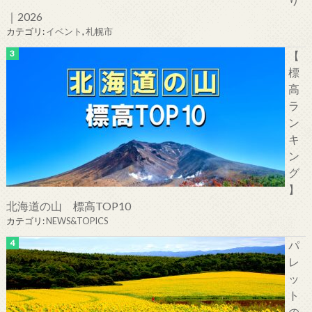
｜2026
カテゴリ:
イベント
,
札幌市
【
標
高
ラ
ン
キ
ン
グ
】
北海道の山 標高TOP10
カテゴリ:
NEWS&TOPICS
パ
レ
ッ
ト
の