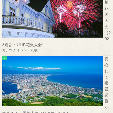
川
花
火
大
会
（2
02
6道新・UHB花火大会）
カテゴリ:
イベント
,
札幌市
安
心
し
て
夜
景
鑑
賞
が