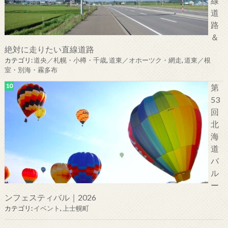
線
道
路
＆
絶対に走りたい直線道路
カテゴリ:
道央／札幌・小樽・千歳
,
道東／オホーツク・網走
,
道東／根
室・別海・霧多布
第
53
回
北
海
道
バ
ル
ー
ンフェスティバル｜2026
カテゴリ:
イベント
,
上士幌町