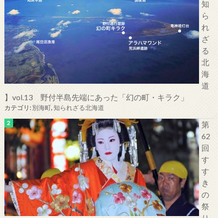
知
ら
れ
ざ
る
北
海
道
】vol.13 野付半島先端にあった「幻の町・キラク」
カテゴリ:
別海町
,
知られざる北海道
第
62
回
す
す
き
の
祭
り