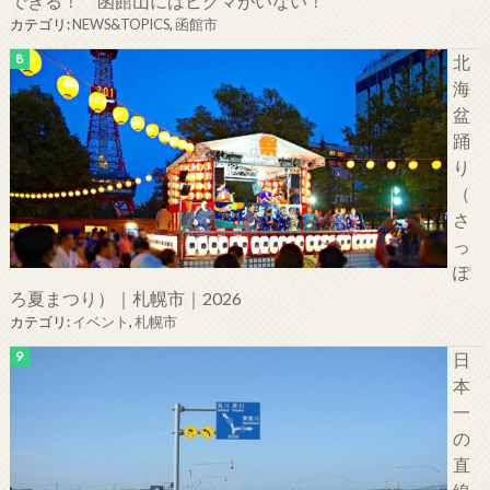
できる！ 函館山にはヒグマがいない！
カテゴリ:
NEWS&TOPICS
,
函館市
北
海
盆
踊
り
（
さ
っ
ぽ
ろ夏まつり）｜札幌市｜2026
カテゴリ:
イベント
,
札幌市
日
本
一
の
直