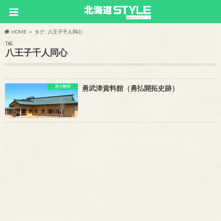
HOME
タグ : 八王子千人同心
TAG
八王子千人同心
苫小牧市
勇武津資料館（勇払開拓史跡）