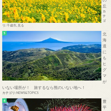
丘
カ
テ
ゴ
リ:
千歳市
,
見る
北
海
道
に
も
ヒ
グ
マ
が
いない場所が！ 旅するなら熊のいない地へ！
カテゴリ:
NEWS&TOPICS
豊
平