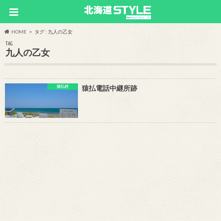
HOME
タグ : 九人の乙女
TAG
九人の乙女
猿払村
猿払電話中継所跡