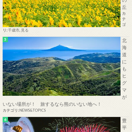
丘
カ
テ
ゴ
リ:
千歳市
,
見る
北
海
道
に
も
ヒ
グ
マ
が
いない場所が！ 旅するなら熊のいない地へ！
カテゴリ:
NEWS&TOPICS
豊
平