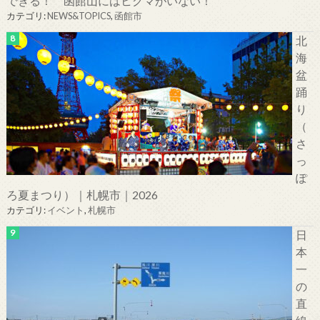
できる！ 函館山にはヒグマがいない！
カテゴリ:
NEWS&TOPICS
,
函館市
北
海
盆
踊
り
（
さ
っ
ぽ
ろ夏まつり）｜札幌市｜2026
カテゴリ:
イベント
,
札幌市
日
本
一
の
直