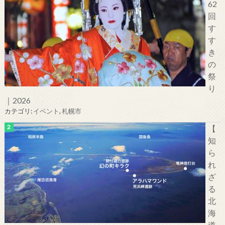
62
回
す
す
き
の
祭
り
｜2026
カテゴリ:
イベント
,
札幌市
【
知
ら
れ
ざ
る
北
海
道