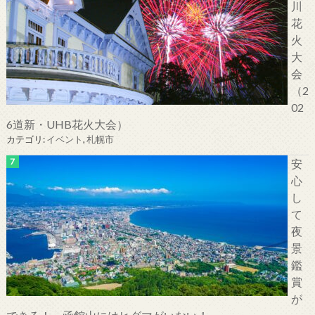
川
花
火
大
会
（2
02
6道新・UHB花火大会）
カテゴリ:
イベント
,
札幌市
安
心
し
て
夜
景
鑑
賞
が