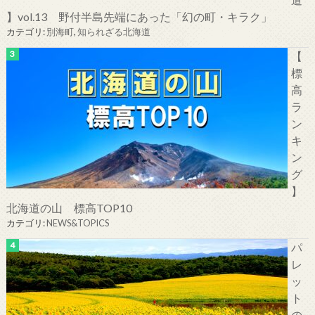
】vol.13 野付半島先端にあった「幻の町・キラク」
カテゴリ:
別海町
,
知られざる北海道
【
標
高
ラ
ン
キ
ン
グ
】
北海道の山 標高TOP10
カテゴリ:
NEWS&TOPICS
パ
レ
ッ
ト
の