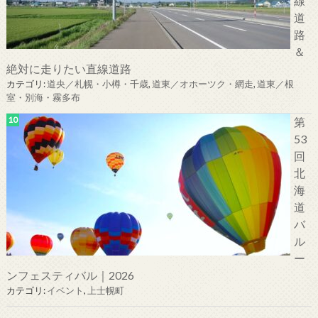
線
道
路
＆
絶対に走りたい直線道路
カテゴリ:
道央／札幌・小樽・千歳
,
道東／オホーツク・網走
,
道東／根
室・別海・霧多布
第
53
回
北
海
道
バ
ル
ー
ンフェスティバル｜2026
カテゴリ:
イベント
,
上士幌町