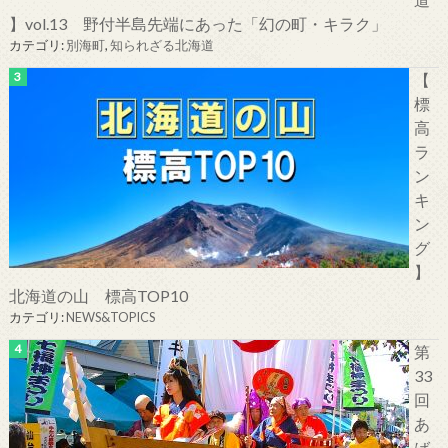
】vol.13 野付半島先端にあった「幻の町・キラク」
カテゴリ:
別海町
,
知られざる北海道
【
標
高
ラ
ン
キ
ン
グ
】
北海道の山 標高TOP10
カテゴリ:
NEWS&TOPICS
第
33
回
あ
ば