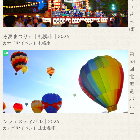
（
さ
っ
ぽ
ろ夏まつり）｜札幌市｜2026
カテゴリ:
イベント
,
札幌市
第
53
回
北
海
道
バ
ル
ー
ンフェスティバル｜2026
カテゴリ:
イベント
,
上士幌町