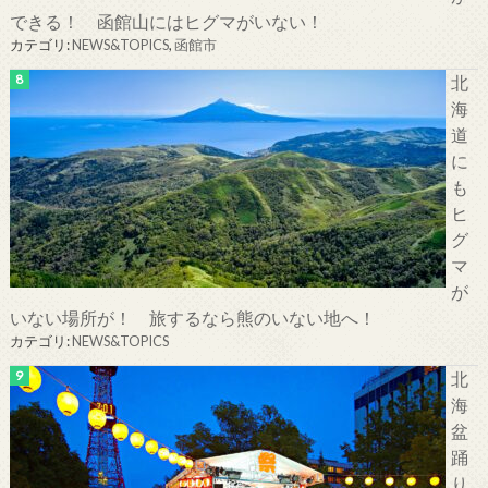
できる！ 函館山にはヒグマがいない！
カテゴリ:
NEWS&TOPICS
,
函館市
北
海
道
に
も
ヒ
グ
マ
が
いない場所が！ 旅するなら熊のいない地へ！
カテゴリ:
NEWS&TOPICS
北
海
盆
踊
り