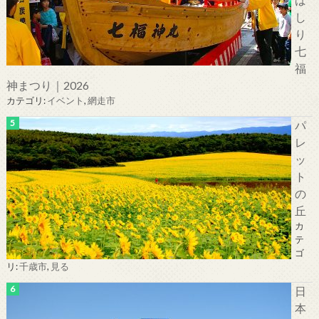
し
り
七
福
神まつり｜2026
カテゴリ:
イベント
,
網走市
パ
レ
ッ
ト
の
丘
カ
テ
ゴ
リ:
千歳市
,
見る
日
本