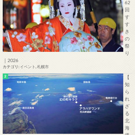
62
回
す
す
き
の
祭
り
｜2026
カテゴリ:
イベント
,
札幌市
【
知
ら
れ
ざ
る
北
海
道