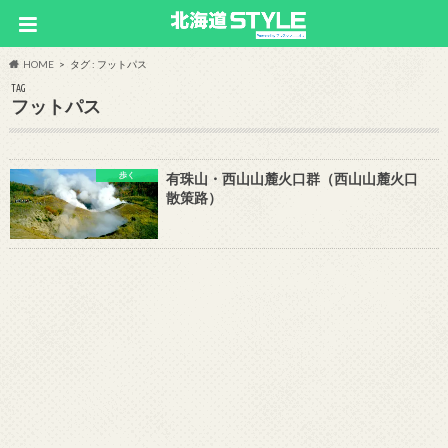
HOME
タグ : フットパス
TAG
フットパス
歩く
有珠山・西山山麓火口群（西山山麓火口
散策路）