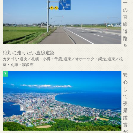
一
の
直
線
道
路
＆
絶対に走りたい直線道路
カテゴリ:
道央／札幌・小樽・千歳
,
道東／オホーツク・網走
,
道東／根
室・別海・霧多布
安
心
し
て
夜
景
鑑
賞
が