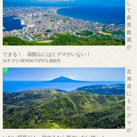
し
て
夜
景
鑑
賞
が
できる！ 函館山にはヒグマがいない！
カテゴリ:
NEWS&TOPICS
,
函館市
北
海
道
に
も
ヒ
グ
マ
が