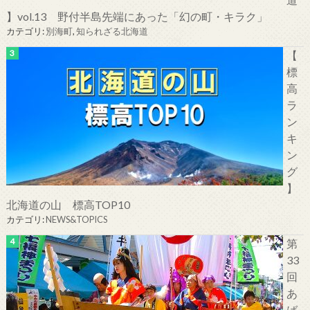
】vol.13 野付半島先端にあった「幻の町・キラク」
カテゴリ:
別海町
,
知られざる北海道
【
標
高
ラ
ン
キ
ン
グ
】
北海道の山 標高TOP10
カテゴリ:
NEWS&TOPICS
第
33
回
あ
ば