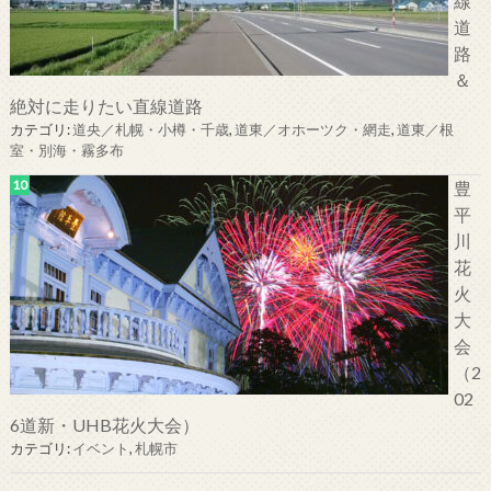
線
道
路
＆
絶対に走りたい直線道路
カテゴリ:
道央／札幌・小樽・千歳
,
道東／オホーツク・網走
,
道東／根
室・別海・霧多布
豊
平
川
花
火
大
会
（2
02
6道新・UHB花火大会）
カテゴリ:
イベント
,
札幌市