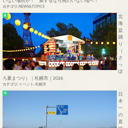
いない場所が！ 旅するなら熊のいない地へ！
カテゴリ:
NEWS&TOPICS
北
海
盆
踊
り
（
さ
っ
ぽ
ろ夏まつり）｜札幌市｜2026
カテゴリ:
イベント
,
札幌市
日
本
一
の
直