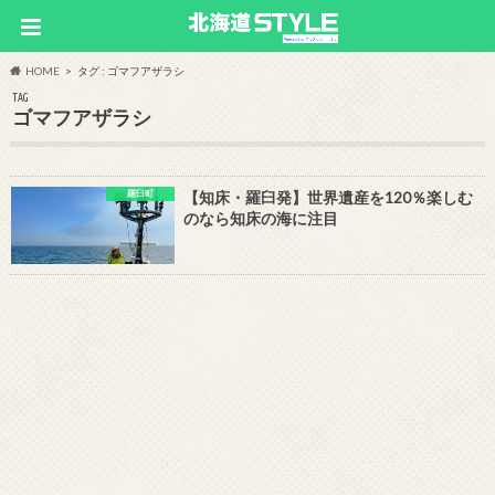
HOME
タグ : ゴマフアザラシ
TAG
ゴマフアザラシ
羅臼町
【知床・羅臼発】世界遺産を120％楽しむ
のなら知床の海に注目