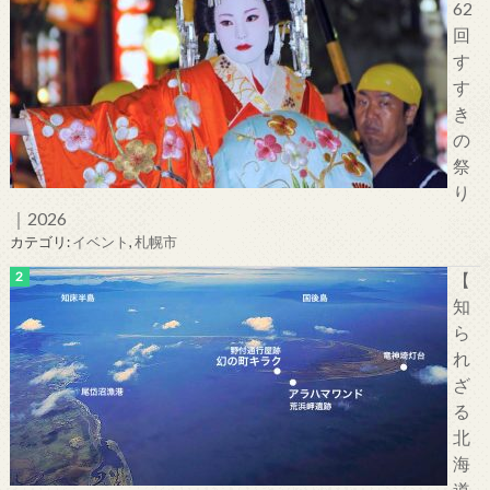
62
回
す
す
き
の
祭
り
｜2026
カテゴリ:
イベント
,
札幌市
【
知
ら
れ
ざ
る
北
海
道