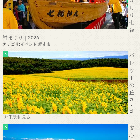
し
り
七
福
神まつり｜2026
カテゴリ:
イベント
,
網走市
パ
レ
ッ
ト
の
丘
カ
テ
ゴ
リ:
千歳市
,
見る
安
心