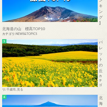
キ
ン
グ
】
北海道の山 標高TOP10
カテゴリ:
NEWS&TOPICS
パ
レ
ッ
ト
の
丘
カ
テ
ゴ
リ:
千歳市
,
見る
北
海