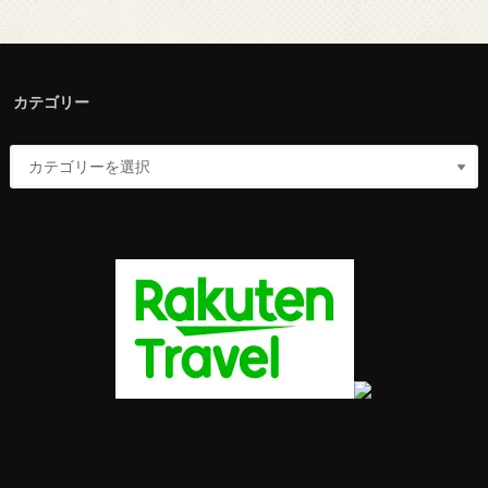
カテゴリー