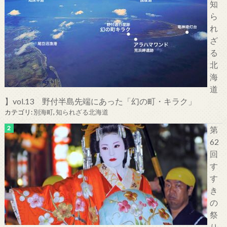
知
ら
れ
ざ
る
北
海
道
】vol.13 野付半島先端にあった「幻の町・キラク」
カテゴリ:
別海町
,
知られざる北海道
第
62
回
す
す
き
の
祭
り