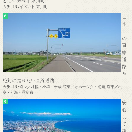
とこい祭り｜東川町
カテゴリ:
イベント
,
東川町
日
本
一
の
直
線
道
路
＆
絶対に走りたい直線道路
カテゴリ:
道央／札幌・小樽・千歳
,
道東／オホーツク・網走
,
道東／根
室・別海・霧多布
安
心
し
て
夜