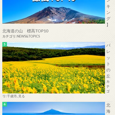
キ
ン
グ
】
北海道の山 標高TOP10
カテゴリ:
NEWS&TOPICS
パ
レ
ッ
ト
の
丘
カ
テ
ゴ
リ:
千歳市
,
見る
北
海