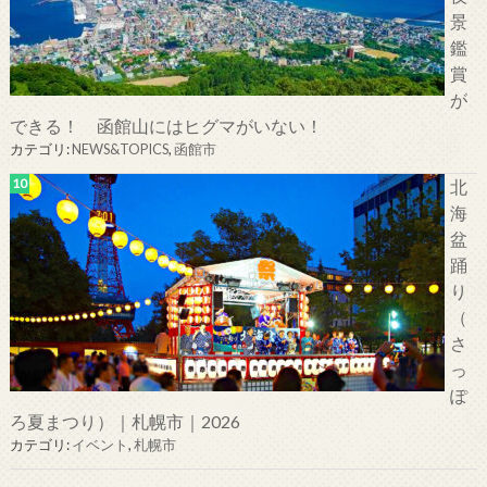
景
鑑
賞
が
できる！ 函館山にはヒグマがいない！
カテゴリ:
NEWS&TOPICS
,
函館市
北
海
盆
踊
り
（
さ
っ
ぽ
ろ夏まつり）｜札幌市｜2026
カテゴリ:
イベント
,
札幌市