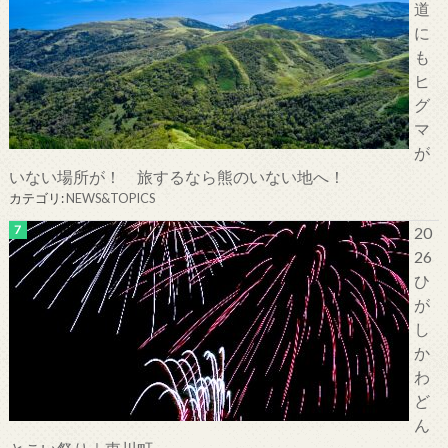
道
に
も
ヒ
グ
マ
が
いない場所が！ 旅するなら熊のいない地へ！
カテゴリ:
NEWS&TOPICS
20
26
ひ
が
し
か
わ
ど
ん