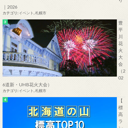
｜2026
カテゴリ:
イベント
,
札幌市
豊
平
川
花
火
大
会
（2
02
6道新・UHB花火大会）
カテゴリ:
イベント
,
札幌市
【
標
高
ラ
ン