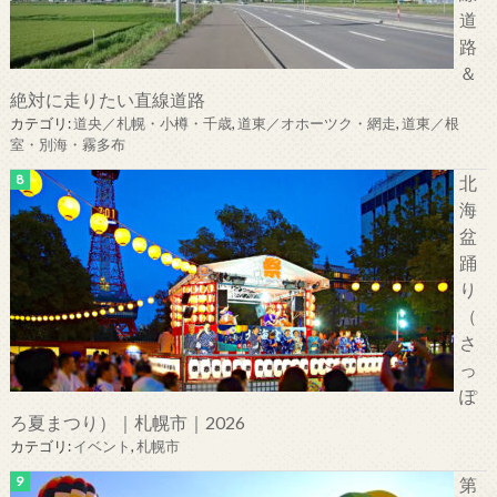
道
路
＆
絶対に走りたい直線道路
カテゴリ:
道央／札幌・小樽・千歳
,
道東／オホーツク・網走
,
道東／根
室・別海・霧多布
北
海
盆
踊
り
（
さ
っ
ぽ
ろ夏まつり）｜札幌市｜2026
カテゴリ:
イベント
,
札幌市
第