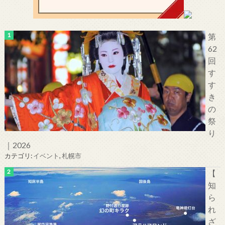
第
62
回
す
す
き
の
祭
り
｜2026
カテゴリ:
イベント
,
札幌市
【
知
ら
れ
ざ