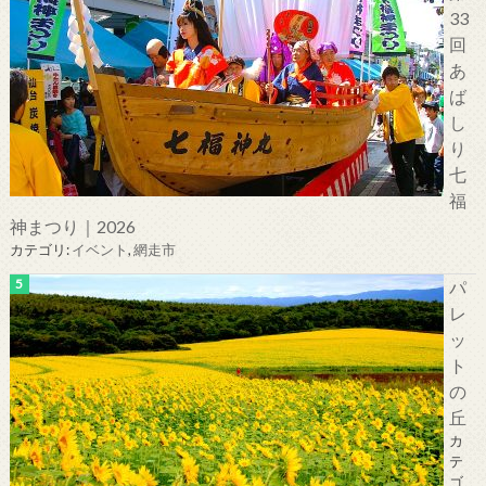
33
回
あ
ば
し
り
七
福
神まつり｜2026
カテゴリ:
イベント
,
網走市
パ
レ
ッ
ト
の
丘
カ
テ
ゴ