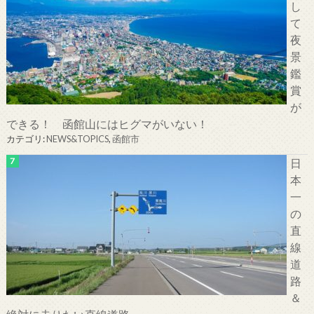
し
て
夜
景
鑑
賞
が
できる！ 函館山にはヒグマがいない！
カテゴリ:
NEWS&TOPICS
,
函館市
日
本
一
の
直
線
道
路
＆