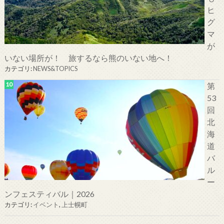
ヒ
グ
マ
が
いない場所が！ 旅するなら熊のいない地へ！
カテゴリ:
NEWS&TOPICS
第
53
回
北
海
道
バ
ル
ー
ンフェスティバル｜2026
カテゴリ:
イベント
,
上士幌町