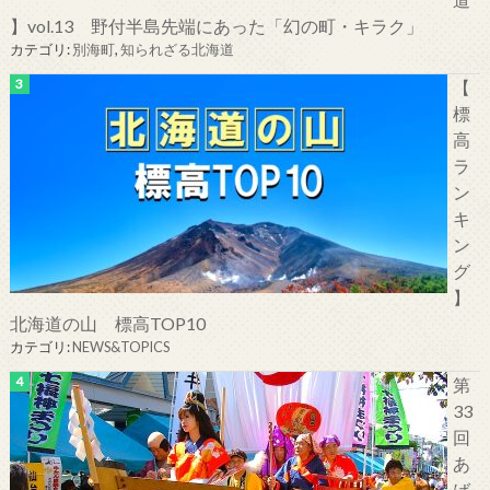
】vol.13 野付半島先端にあった「幻の町・キラク」
カテゴリ:
別海町
,
知られざる北海道
【
標
高
ラ
ン
キ
ン
グ
】
北海道の山 標高TOP10
カテゴリ:
NEWS&TOPICS
第
33
回
あ
ば