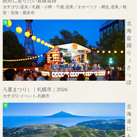
絶対に走りたい直線道路
カテゴリ:
道央／札幌・小樽・千歳
,
道東／オホーツク・網走
,
道東／根
室・別海・霧多布
北
海
盆
踊
り
（
さ
っ
ぽ
ろ夏まつり）｜札幌市｜2026
カテゴリ:
イベント
,
札幌市
北
海
道
に
も