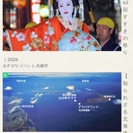
62
回
す
す
き
の
祭
り
｜2026
カテゴリ:
イベント
,
札幌市
【
知
ら
れ
ざ
る
北
海
道