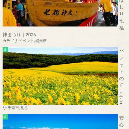
し
り
七
福
神まつり｜2026
カテゴリ:
イベント
,
網走市
パ
レ
ッ
ト
の
丘
カ
テ
ゴ
リ:
千歳市
,
見る
安
心