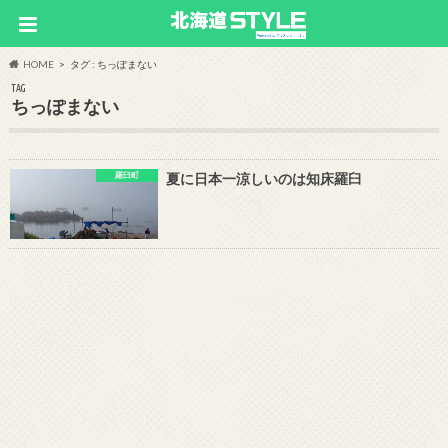
HOME
タグ : ちっぽまない
TAG
ちっぽまない
羅臼町
夏に日本一涼しいのは知床羅臼