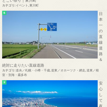
とこい祭り｜東川町
カテゴリ:
イベント
,
東川町
日
本
一
の
直
線
道
路
＆
絶対に走りたい直線道路
カテゴリ:
道央／札幌・小樽・千歳
,
道東／オホーツク・網走
,
道東／根
室・別海・霧多布
安
心
し
て
夜