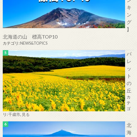
キ
ン
グ
】
北海道の山 標高TOP10
カテゴリ:
NEWS&TOPICS
パ
レ
ッ
ト
の
丘
カ
テ
ゴ
リ:
千歳市
,
見る
北
海