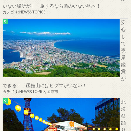
いない場所が！ 旅するなら熊のいない地へ！
カテゴリ:
NEWS&TOPICS
安
心
し
て
夜
景
鑑
賞
が
できる！ 函館山にはヒグマがいない！
カテゴリ:
NEWS&TOPICS
,
函館市
北
海
盆
踊
り