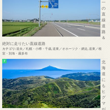
一
の
直
線
道
路
＆
絶対に走りたい直線道路
カテゴリ:
道央／札幌・小樽・千歳
,
道東／オホーツク・網走
,
道東／根
室・別海・霧多布
北
海
道
に
も
ヒ
グ
マ
が