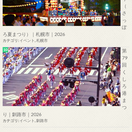
（
さ
っ
ぽ
ろ夏まつり）｜札幌市｜2026
カテゴリ:
イベント
,
札幌市
第
79
回
く
し
ろ
港
ま
つ
り｜釧路市｜2026
カテゴリ:
イベント
,
釧路市