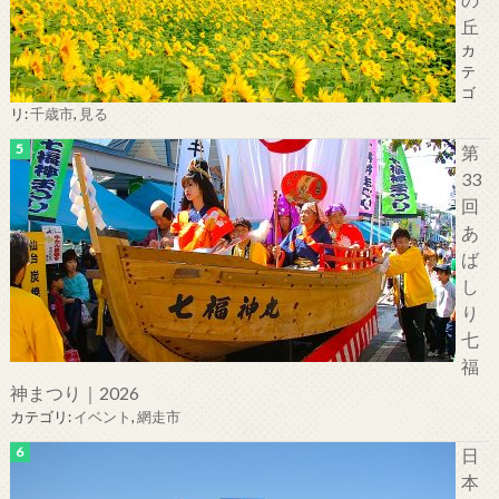
丘
カ
テ
ゴ
リ:
千歳市
,
見る
第
33
回
あ
ば
し
り
七
福
神まつり｜2026
カテゴリ:
イベント
,
網走市
日
本