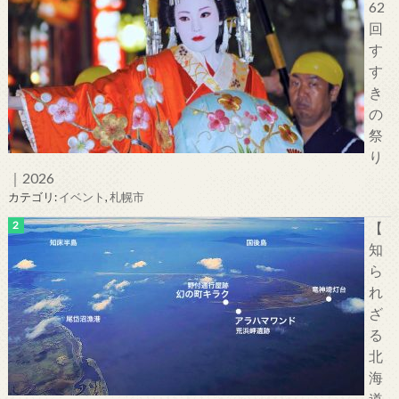
62
回
す
す
き
の
祭
り
｜2026
カテゴリ:
イベント
,
札幌市
【
知
ら
れ
ざ
る
北
海
道