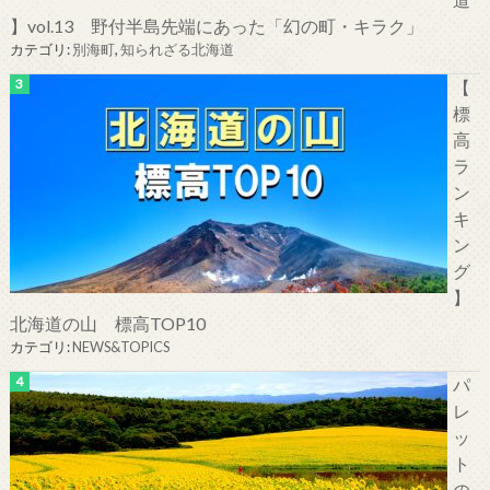
】vol.13 野付半島先端にあった「幻の町・キラク」
カテゴリ:
別海町
,
知られざる北海道
【
標
高
ラ
ン
キ
ン
グ
】
北海道の山 標高TOP10
カテゴリ:
NEWS&TOPICS
パ
レ
ッ
ト
の