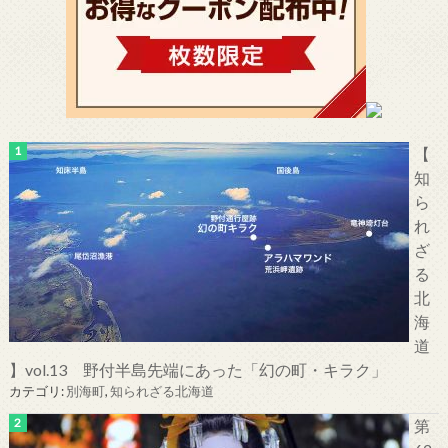
【
知
ら
れ
ざ
る
北
海
道
】vol.13 野付半島先端にあった「幻の町・キラク」
カテゴリ:
別海町
,
知られざる北海道
第