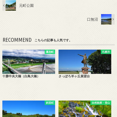
元町公園
口無沼
RECOMMEND
こちらの記事も人気です。
幕別町
札幌市
十勝中央大橋（白鳥大橋）
さっぽろ羊ヶ丘展望台
斜里町
自然観察・登山