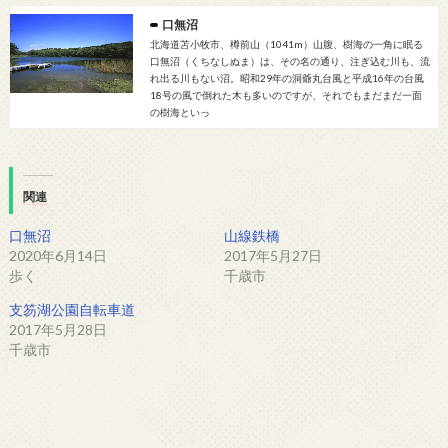
口無沼
北海道苫小牧市、樽前山（1041m）山腹、樹海の一角に眠る
口無沼（くちなしぬま）は、その名の通り、注ぎ込む川も、流
れ出る川もない沼。昭和29年の洞爺丸台風と平成16年の台風
18号の風で倒れた木も多いのですが、それでもまだまだ一面
の樹海といっ
関連
口無沼
山線鉄橋
2020年6月14日
2017年5月27日
歩く
千歳市
支笏湖公園自転車道
2017年5月28日
千歳市