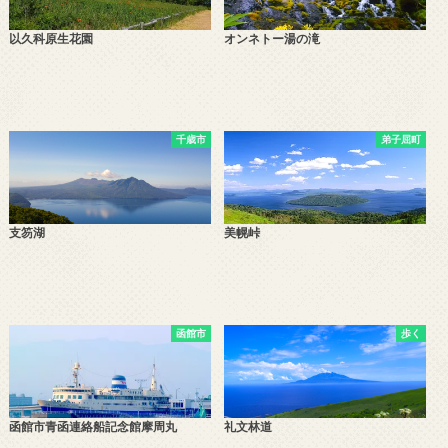
以久科原生花園
オンネトー湯の滝
千歳市
弟子屈町
支笏湖
美幌峠
函館市
歩く
函館市青函連絡船記念館摩周丸
礼文林道