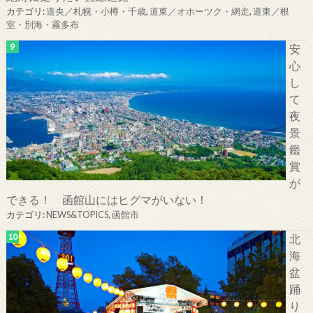
カテゴリ:
道央／札幌・小樽・千歳
,
道東／オホーツク・網走
,
道東／根
室・別海・霧多布
安
心
し
て
夜
景
鑑
賞
が
できる！ 函館山にはヒグマがいない！
カテゴリ:
NEWS&TOPICS
,
函館市
北
海
盆
踊
り