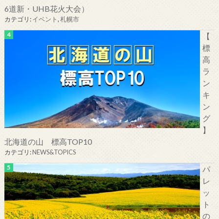
6道新・UHB花火大会）
カテゴリ:
イベント
,
札幌市
【
標
高
ラ
ン
キ
ン
グ
】
北海道の山 標高TOP10
カテゴリ:
NEWS&TOPICS
パ
レ
ッ
ト
の