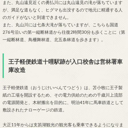
また、丸山遠見近くの勇払川には丸山遠見の滝が落ちています
が、満足な道もなく、ヒグマも出没するので地元に精通する人
のガイドがないと到達できません。
また、丸山川には七条大滝が落ちていますが、こちらも国道
276号沿いの第一縦断林道から往復2時間30分も歩くことに（第
一縦断林道、鳥柵舞林道、北五条林道を歩きます）。
王子軽便鉄道
十哩駅跡が入口校舎は営林署車
庫改造
王子軽便鉄道（おうじけいべんてつどう）は、苫小牧に王子製
紙の工場を開設するため、その電力供給のための千歳川上流部
の電源開発と、木材搬出を目的に、明治41年に馬車鉄道として
敷設されたナローゲージの鉄道。
大正11年からは支笏湖観光の観光客も乗車できるようになりま