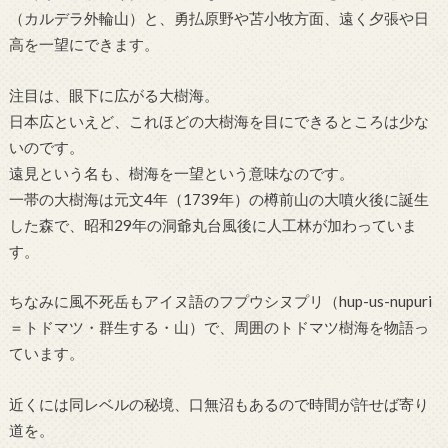
（カルデラ外輪山）と、勇払原野や苫小牧方面、遠く夕張や日
高を一望にできます。
注目は、眼下に広がる大樹海。
日本広といえど、これほどの大樹海を目にできるところは少な
いのです。
遠見という名も、樹海を一望という意味なのです。
一帯の大樹海は元文4年（1739年）の樽前山の大噴火後に誕生
した森で、昭和29年の洞爺丸台風後に人工林が加わっていま
す。
ちなみに風不死岳もアイヌ語のフプウシヌプリ（hup-us-nupuri
＝トドマツ・群生する・山）で、周囲のトドマツ樹海を物語っ
ています。
近くには同レベルの秘境、口無沼もあるので時間が許せば寄り
道を。