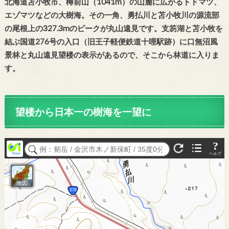
北海道苫小牧市、樽前山（1041m）の山麓に広がるトドマツ、
エゾマツなどの大樹海。その一角、勇払川と苫小牧川の源流部
の尾根上の327.3mのピークが丸山遠見です。支笏湖と苫小牧を
結ぶ国道276号の入口（旧王子軽便鉄道十哩駅跡）に口無沼風
景林と丸山遠見望楼の表示があるので、そこから林道に入りま
す。
望楼から日本一の樹海を一望に