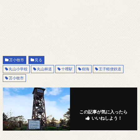
苫小牧市
見る
丸山小学校
丸山林道
十哩駅
樹海
王子軽便鉄道
苫小牧市
この記事が気に入ったら
いいねしよう！