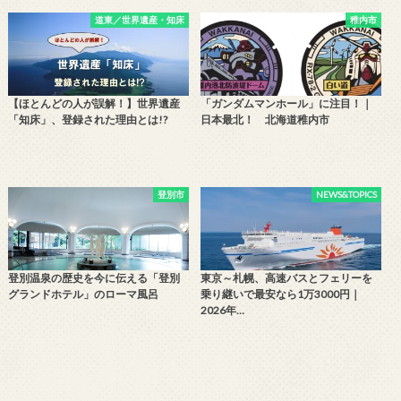
道東／世界遺産・知床
稚内市
【ほとんどの人が誤解！】世界遺産
「ガンダムマンホール」に注目！｜
「知床」、登録された理由とは!?
日本最北！ 北海道稚内市
登別市
NEWS&TOPICS
登別温泉の歴史を今に伝える「登別
東京～札幌、高速バスとフェリーを
グランドホテル」のローマ風呂
乗り継いで最安なら1万3000円｜
2026年…