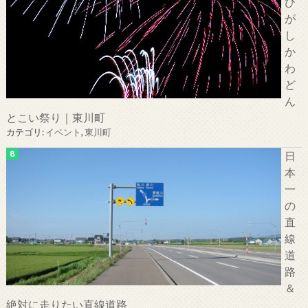
ひ
が
し
か
わ
ど
ん
とこい祭り｜東川町
カテゴリ:
イベント
,
東川町
日
本
一
の
直
線
道
路
＆
絶対に走りたい直線道路