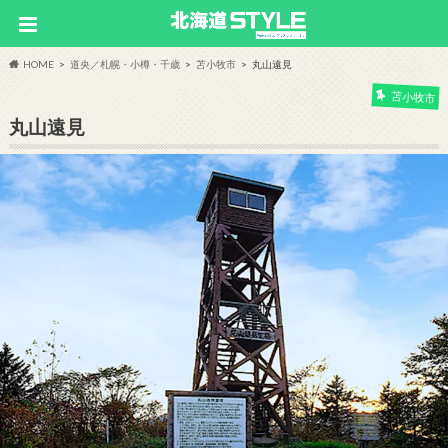
HOME
道央／札幌・小樽・千歳
苫小牧市
丸山遠見
苫小牧市
丸山遠見