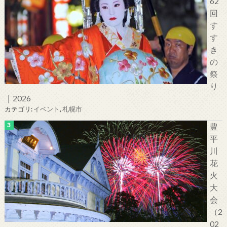
62
回
す
す
き
の
祭
り
｜2026
カテゴリ:
イベント
,
札幌市
豊
平
川
花
火
大
会
（2
02