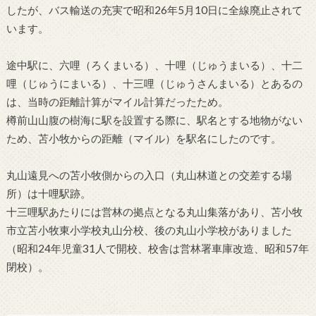
したが、バス輸送の充実で昭和26年5月10日に全線廃止されて
います。
途中駅に、六哩（ろくまいる）、十哩（じゅうまいる）、十二
哩（じゅうにまいる）、十三哩（じゅうさんまいる）とあるの
は、当時の距離計算がマイル計算だったため。
樽前山山腹の樹海に駅を設置する際に、駅名とする地物がない
ため、苫小牧からの距離（マイル）を駅名にしたのです。
丸山遠見への苫小牧側からの入口（丸山林道との交差する場
所）は十哩駅跡。
十三哩駅あたりには営林の拠点となる丸山集落があり、苫小牧
市立苫小牧東小学校丸山分校、後の丸山小学校がありました
（昭和24年児童31人で開校、校舎は営林署車庫改造、昭和57年
閉校）。