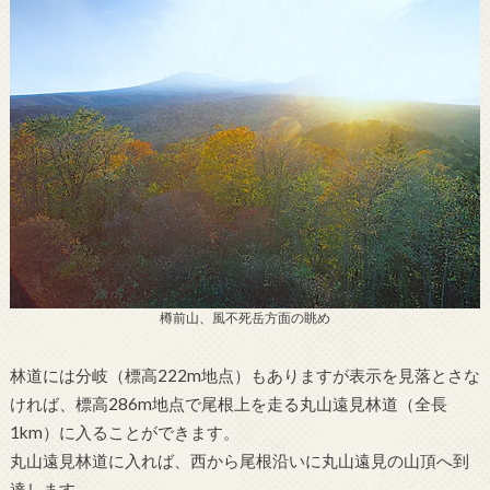
樽前山、風不死岳方面の眺め
林道には分岐（標高222m地点）もありますが表示を見落とさな
ければ、標高286m地点で尾根上を走る丸山遠見林道（全長
1km）に入ることができます。
丸山遠見林道に入れば、西から尾根沿いに丸山遠見の山頂へ到
達します。