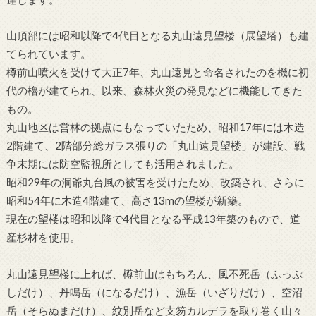
山頂部には昭和以降で4代目となる丸山遠見望楼（展望塔）も建
てられています。
樽前山噴火を受けて大正7年、丸山遠見と命名されたのを機に初
代の櫓が建てられ、以来、森林火災の発見などに機能してきた
もの。
丸山地区は営林の拠点にもなっていたため、昭和17年には木造
2階建て、2階部分総ガラス張りの「丸山遠見望楼」が建設、戦
争末期には防空監視所としても活用されました。
昭和29年の洞爺丸台風の被害を受けたため、改築され、さらに
昭和54年に木造4階建て、高さ13mの望楼が新築。
現在の望楼は昭和以降で4代目となる平成13年築のもので、道
産杉材を使用。
丸山遠見望楼に上れば、樽前山はもちろん、風不死岳（ふっぷ
しだけ）、丹鳴岳（になるだけ）、漁岳（いざりだけ）、空沼
岳（そらぬまだけ）、紋別岳など支笏カルデラを取り巻く山々