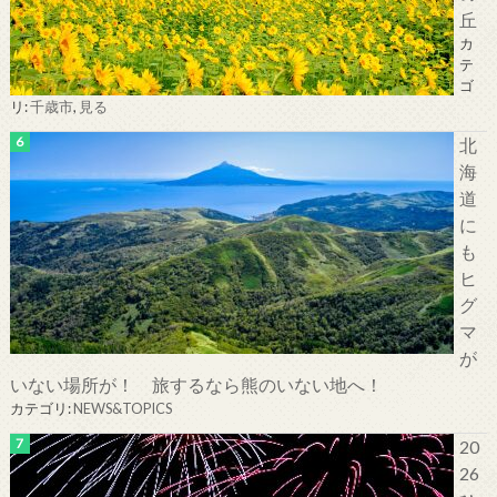
丘
カ
テ
ゴ
リ:
千歳市
,
見る
北
海
道
に
も
ヒ
グ
マ
が
いない場所が！ 旅するなら熊のいない地へ！
カテゴリ:
NEWS&TOPICS
20
26