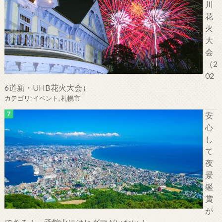
川
花
火
大
会
（2
02
6道新・UHB花火大会）
カテゴリ:
イベント
,
札幌市
安
心
し
て
夜
景
鑑
賞
が