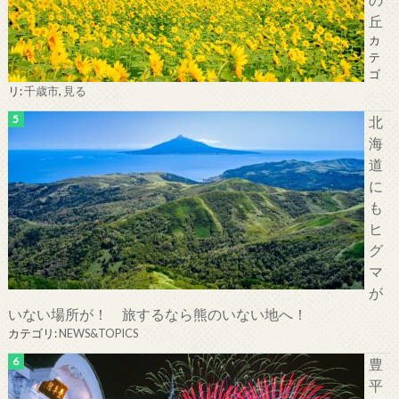
丘
カ
テ
ゴ
リ:
千歳市
,
見る
北
海
道
に
も
ヒ
グ
マ
が
いない場所が！ 旅するなら熊のいない地へ！
カテゴリ:
NEWS&TOPICS
豊
平