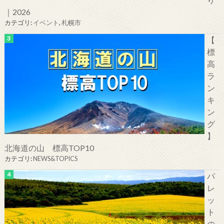
｜2026
カテゴリ:
イベント
,
札幌市
【
標
高
ラ
ン
キ
ン
グ
】
北海道の山 標高TOP10
カテゴリ:
NEWS&TOPICS
パ
レ
ッ
ト
の