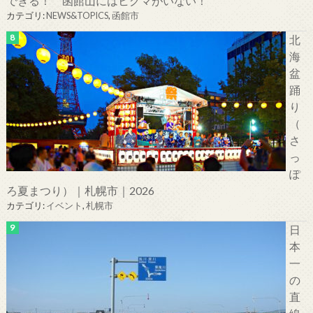
できる！ 函館山にはヒグマがいない！
カテゴリ:
NEWS&TOPICS
,
函館市
北
海
盆
踊
り
（
さ
っ
ぽ
ろ夏まつり）｜札幌市｜2026
カテゴリ:
イベント
,
札幌市
日
本
一
の
直