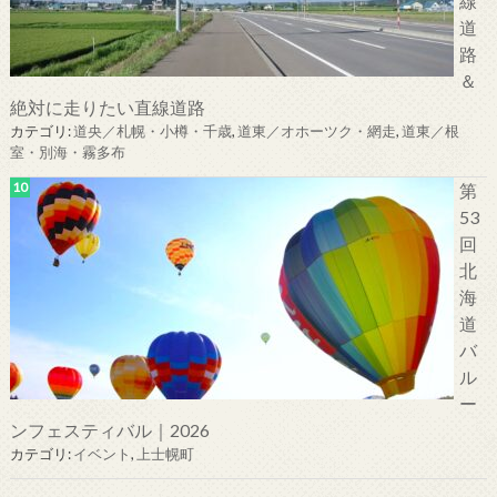
線
道
路
＆
絶対に走りたい直線道路
カテゴリ:
道央／札幌・小樽・千歳
,
道東／オホーツク・網走
,
道東／根
室・別海・霧多布
第
53
回
北
海
道
バ
ル
ー
ンフェスティバル｜2026
カテゴリ:
イベント
,
上士幌町