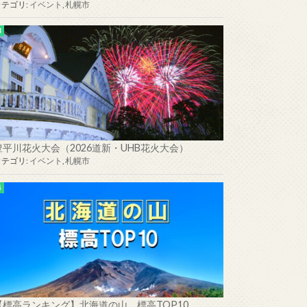
カテゴリ:
イベント
,
札幌市
豊平川花火大会（2026道新・UHB花火大会）
カテゴリ:
イベント
,
札幌市
【標高ランキング】北海道の山 標高TOP10