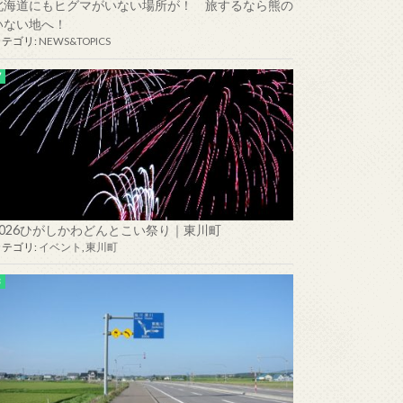
北海道にもヒグマがいない場所が！ 旅するなら熊の
いない地へ！
カテゴリ:
NEWS&TOPICS
2026ひがしかわどんとこい祭り｜東川町
カテゴリ:
イベント
,
東川町