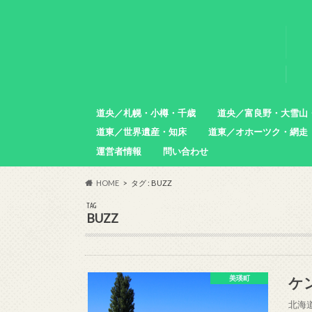
道央／札幌・小樽・千歳
道央／富良野・大雪山
道東／世界遺産・知床
道東／オホーツク・網走
札幌市
小樽市
石狩市
北広島市
恵庭市
千歳市
苫小牧市
中富良野町
東川町
沼田町
幌加内町
増毛町
運営者情報
問い合わせ
羅臼町
斜里町
網走市
雄武町
小清水町
津別町
清里町
HOME
タグ : BUZZ
TAG
BUZZ
ケ
美瑛町
北海