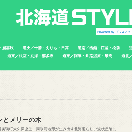
・層雲峡
道央／十勝・えりも・日高
道南／函館・江差・松前
道東／根室・別海・霧多布
道東／阿寒・釧路湿原・摩周
道北
帯広市
えりも町
新ひだか町
足寄町
函館市
北斗市
七飯町
松前町
江差町
上ノ国町
根室市
中標津町
標津町
別海町
厚岸町
浜中町
釧路市
弟子屈町
標茶町
稚内
猿払
浜頓
中頓
枝幸
羽幌
苫前
ンとメリーの木
道美瑛町大久保協生、周氷河地形が生み出す北海道らしい波状丘陵に