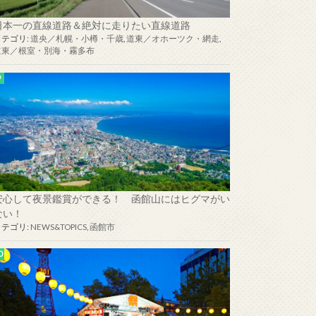
日本一の直線道路＆絶対に走りたい直線道路
カテゴリ:
道央／札幌・小樽・千歳
,
道東／オホーツク・網走
,
道東／根室・別海・霧多布
安心して夜景鑑賞ができる！ 函館山にはヒグマがい
ない！
カテゴリ:
NEWS&TOPICS
,
函館市