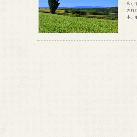
広が
され
木。