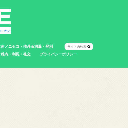
道南／ニセコ・積丹＆洞爺・登別
／稚内・利尻・礼文
プライバシーポリシー
室蘭市
登別市
洞爺湖町
真狩村
共和町
壮瞥町
積丹町
神恵内村
市
村
別町
別町
町
町
町