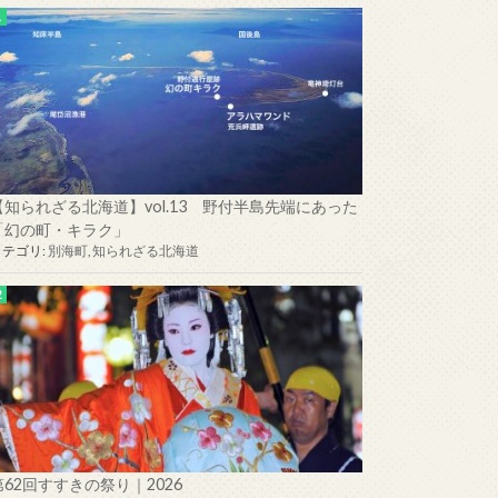
【知られざる北海道】vol.13 野付半島先端にあった
「幻の町・キラク」
カテゴリ:
別海町
,
知られざる北海道
第62回すすきの祭り｜2026