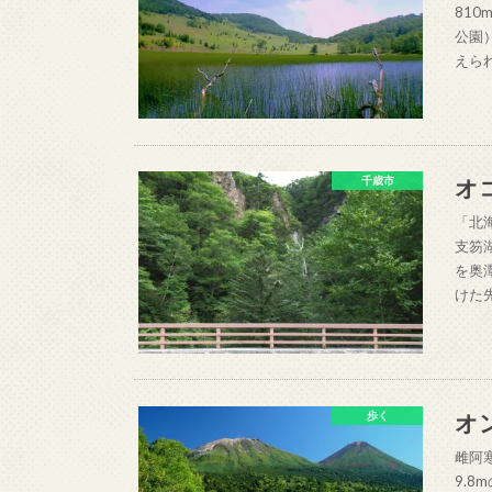
81
公園
えら
オ
千歳市
「北
支笏
を奥
けた
オ
歩く
雌阿
9.