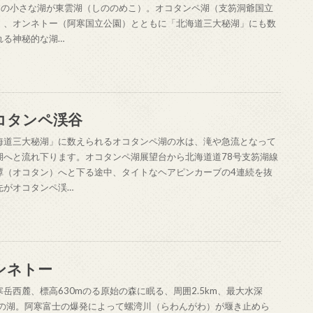
0mの小さな湖が東雲湖（しののめこ）。オコタンペ湖（支笏洞爺国立
）、オンネトー（阿寒国立公園）とともに「北海道三大秘湖」にも数
れる神秘的な湖…
コタンペ渓谷
海道三大秘湖」に数えられるオコタンペ湖の水は、滝や急流となって
湖へと流れ下ります。オコタンペ湖展望台から北海道道78号支笏湖線
潭（オコタン）へと下る途中、タイトなヘアピンカーブの4連続を抜
先がオコタンペ渓…
ンネトー
寒岳西麓、標高630mのる原始の森に眠る、周囲2.5km、最大水深
8mの湖。阿寒富士の爆発によって螺湾川（らわんがわ）が堰き止めら