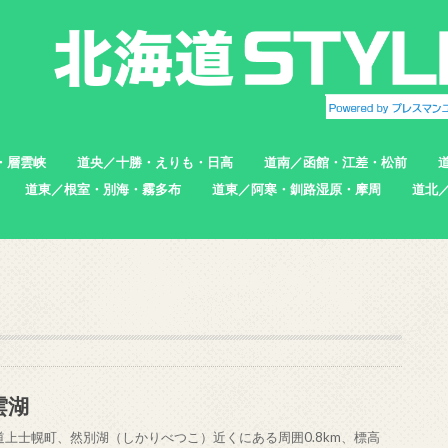
・層雲峡
道央／十勝・えりも・日高
道南／函館・江差・松前
道東／根室・別海・霧多布
道東／阿寒・釧路湿原・摩周
道北
帯広市
えりも町
新ひだか町
足寄町
函館市
北斗市
七飯町
松前町
江差町
上ノ国町
根室市
中標津町
標津町
別海町
厚岸町
浜中町
釧路市
弟子屈町
標茶町
稚内
猿払
浜頓
中頓
枝幸
羽幌
苫前
雲湖
道上士幌町、然別湖（しかりべつこ）近くにある周囲0.8km、標高