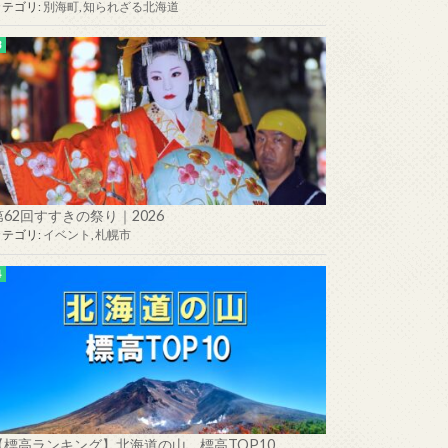
カテゴリ:
別海町
,
知られざる北海道
第62回すすきの祭り｜2026
カテゴリ:
イベント
,
札幌市
【標高ランキング】北海道の山 標高TOP10