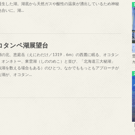
誕生した湖。湖底から天然ガスや酸性の温泉が湧出しているため神秘
色合いに。湖…
コタンペ湖展望台
湖の北、恵庭岳（えにわだけ／1319．6m）の西麓に眠る、オコタン
。オンネトー、東雲湖（しののめこ）と並び、「北海道三大秘湖」
似湖を数える場合もある）のひとつ。なかでももっともアプローチが
な湖が、オコタン…