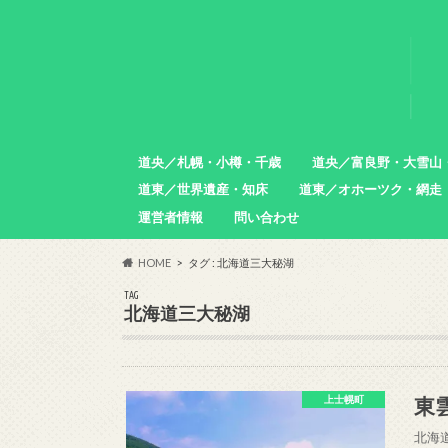
道央／札幌・小樽・千歳
道央／富良野・大雪山
道東／世界遺産・知床
道東／オホーツク・網走
札幌市
小樽市
石狩市
北広島市
恵庭市
千歳市
苫小牧市
中富良野町
東川町
沼田町
幌加内町
増毛町
運営者情報
問い合わせ
羅臼町
斜里町
網走市
雄武町
小清水町
津別町
清里町
HOME
タグ : 北海道三大秘湖
TAG
北海道三大秘湖
東
上士幌町
北海