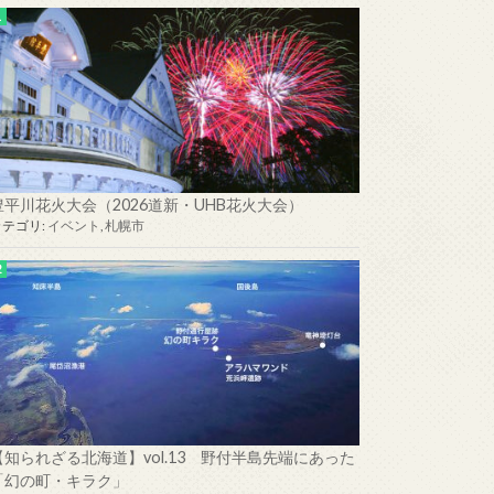
豊平川花火大会（2026道新・UHB花火大会）
カテゴリ:
イベント
,
札幌市
【知られざる北海道】vol.13 野付半島先端にあった
「幻の町・キラク」