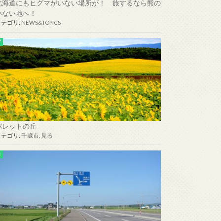
北海道にもヒグマがいない場所が！ 旅するなら熊の
いない地へ！
カテゴリ:
NEWS&TOPICS
パレットの丘
カテゴリ:
千歳市
,
見る