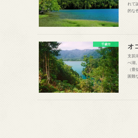
れて
的な
オ
千歳市
支笏
ぺ湖
（豊
困難