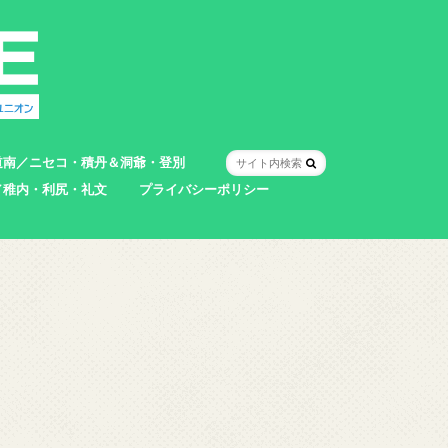
道南／ニセコ・積丹＆洞爺・登別
／稚内・利尻・礼文
プライバシーポリシー
室蘭市
登別市
洞爺湖町
真狩村
共和町
壮瞥町
積丹町
神恵内村
市
村
別町
別町
町
町
町