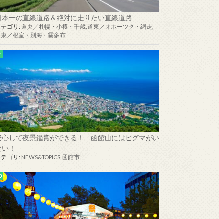
日本一の直線道路＆絶対に走りたい直線道路
カテゴリ:
道央／札幌・小樽・千歳
,
道東／オホーツク・網走
,
道東／根室・別海・霧多布
安心して夜景鑑賞ができる！ 函館山にはヒグマがい
ない！
カテゴリ:
NEWS&TOPICS
,
函館市