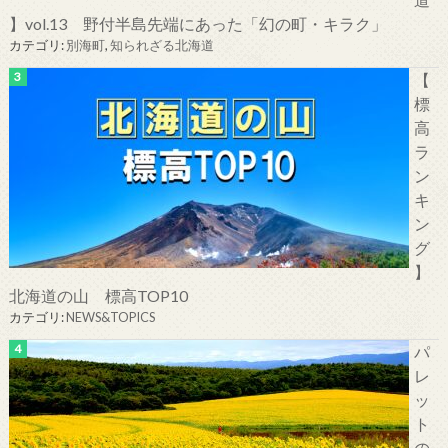
】vol.13 野付半島先端にあった「幻の町・キラク」
カテゴリ:
別海町
,
知られざる北海道
【
標
高
ラ
ン
キ
ン
グ
】
北海道の山 標高TOP10
カテゴリ:
NEWS&TOPICS
パ
レ
ッ
ト
の