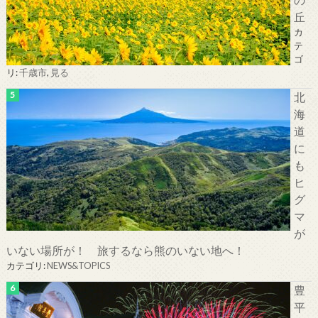
丘
カ
テ
ゴ
リ:
千歳市
,
見る
北
海
道
に
も
ヒ
グ
マ
が
いない場所が！ 旅するなら熊のいない地へ！
カテゴリ:
NEWS&TOPICS
豊
平