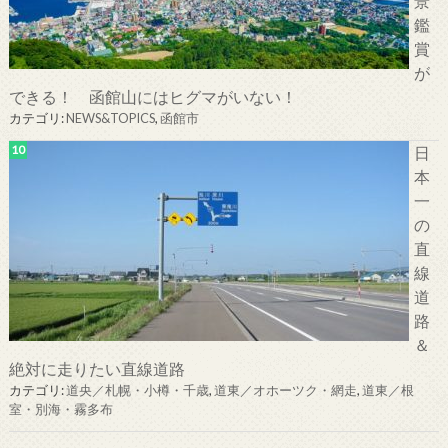
景
鑑
賞
が
できる！ 函館山にはヒグマがいない！
カテゴリ:
NEWS&TOPICS
,
函館市
日
本
一
の
直
線
道
路
＆
絶対に走りたい直線道路
カテゴリ:
道央／札幌・小樽・千歳
,
道東／オホーツク・網走
,
道東／根
室・別海・霧多布