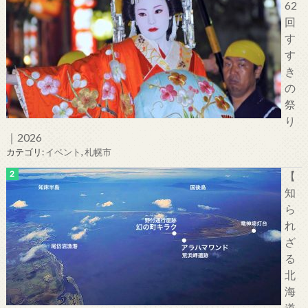
62
回
す
す
き
の
祭
り
｜2026
カテゴリ:
イベント
,
札幌市
【
知
ら
れ
ざ
る
北
海
道