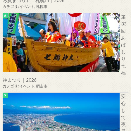
ろ夏まつり）｜札幌市｜2026
カテゴリ:
イベント
,
札幌市
第
33
回
あ
ば
し
り
七
福
神まつり｜2026
カテゴリ:
イベント
,
網走市
安
心
し
て
夜