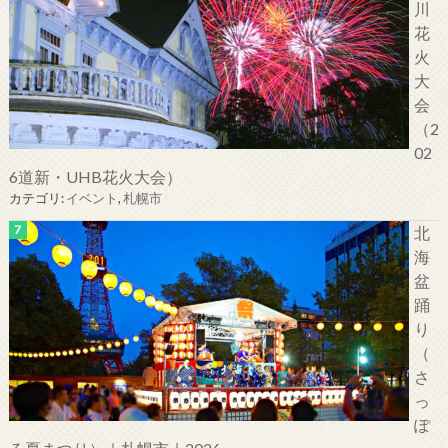
川
花
火
大
会
（2
02
6道新・UHB花火大会）
カテゴリ:
イベント
,
札幌市
北
海
盆
踊
り
（
さ
っ
ぽ