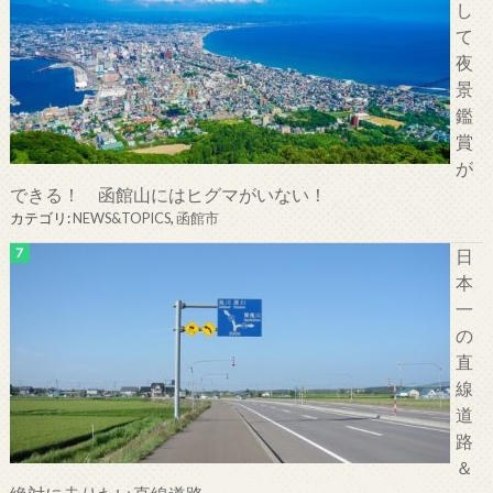
し
て
夜
景
鑑
賞
が
できる！ 函館山にはヒグマがいない！
カテゴリ:
NEWS&TOPICS
,
函館市
日
本
一
の
直
線
道
路
＆