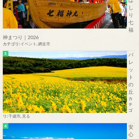
し
り
七
福
神まつり｜2026
カテゴリ:
イベント
,
網走市
パ
レ
ッ
ト
の
丘
カ
テ
ゴ
リ:
千歳市
,
見る
安
心