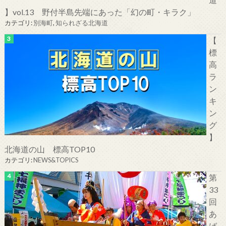
】vol.13 野付半島先端にあった「幻の町・キラク」
カテゴリ:
別海町
,
知られざる北海道
【
標
高
ラ
ン
キ
ン
グ
】
北海道の山 標高TOP10
カテゴリ:
NEWS&TOPICS
第
33
回
あ
ば