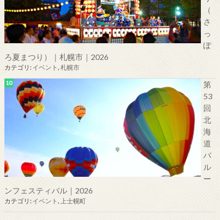
（
さ
っ
ぽ
ろ夏まつり）｜札幌市｜2026
カテゴリ:
イベント
,
札幌市
第
53
回
北
海
道
バ
ル
ー
ンフェスティバル｜2026
カテゴリ:
イベント
,
上士幌町