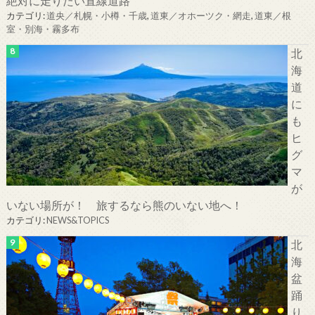
絶対に走りたい直線道路
カテゴリ:
道央／札幌・小樽・千歳
,
道東／オホーツク・網走
,
道東／根
室・別海・霧多布
北
海
道
に
も
ヒ
グ
マ
が
いない場所が！ 旅するなら熊のいない地へ！
カテゴリ:
NEWS&TOPICS
北
海
盆
踊
り