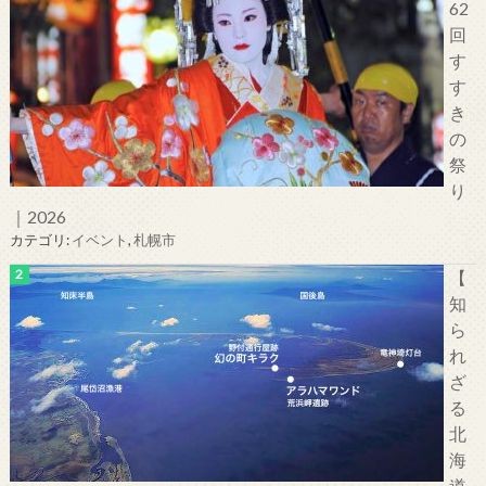
62
回
す
す
き
の
祭
り
｜2026
カテゴリ:
イベント
,
札幌市
【
知
ら
れ
ざ
る
北
海
道