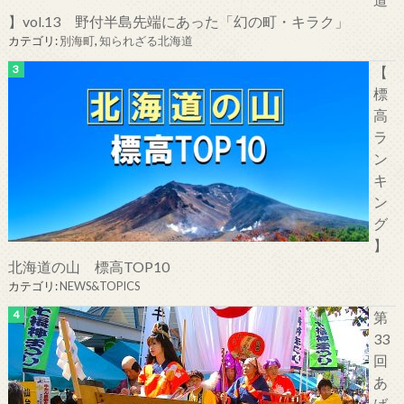
】vol.13 野付半島先端にあった「幻の町・キラク」
カテゴリ:
別海町
,
知られざる北海道
【
標
高
ラ
ン
キ
ン
グ
】
北海道の山 標高TOP10
カテゴリ:
NEWS&TOPICS
第
33
回
あ
ば