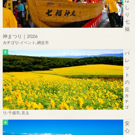
し
り
七
福
神まつり｜2026
カテゴリ:
イベント
,
網走市
パ
レ
ッ
ト
の
丘
カ
テ
ゴ
リ:
千歳市
,
見る
安
心