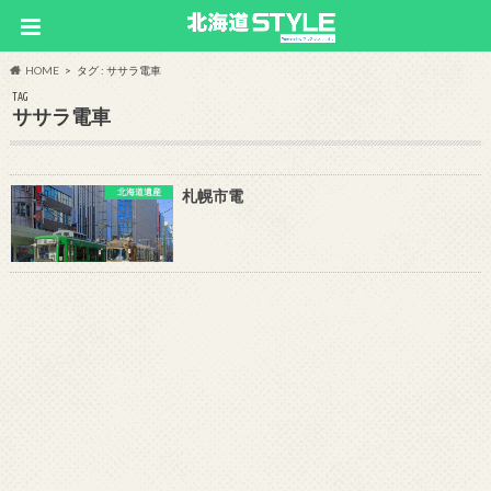
HOME
タグ : ササラ電車
TAG
ササラ電車
北海道遺産
札幌市電