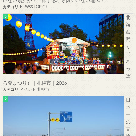
いない場所が！ 旅するなら熊のいない地へ！
カテゴリ:
NEWS&TOPICS
北
海
盆
踊
り
（
さ
っ
ぽ
ろ夏まつり）｜札幌市｜2026
カテゴリ:
イベント
,
札幌市
日
本
一
の
直