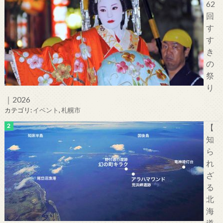
62
回
す
す
き
の
祭
り
｜2026
カテゴリ:
イベント
,
札幌市
【
知
ら
れ
ざ
る
北
海
道