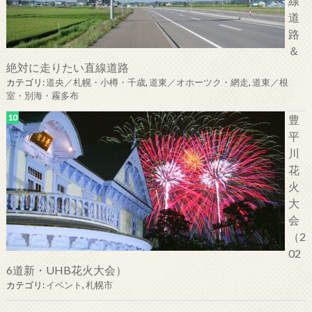
線
道
路
＆
絶対に走りたい直線道路
カテゴリ:
道央／札幌・小樽・千歳
,
道東／オホーツク・網走
,
道東／根
室・別海・霧多布
豊
平
川
花
火
大
会
（2
02
6道新・UHB花火大会）
カテゴリ:
イベント
,
札幌市