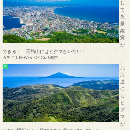
し
て
夜
景
鑑
賞
が
できる！ 函館山にはヒグマがいない！
カテゴリ:
NEWS&TOPICS
,
函館市
北
海
道
に
も
ヒ
グ
マ
が