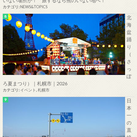
いない場所が！ 旅するなら熊のいない地へ！
カテゴリ:
NEWS&TOPICS
北
海
盆
踊
り
（
さ
っ
ぽ
ろ夏まつり）｜札幌市｜2026
カテゴリ:
イベント
,
札幌市
日
本
一
の
直