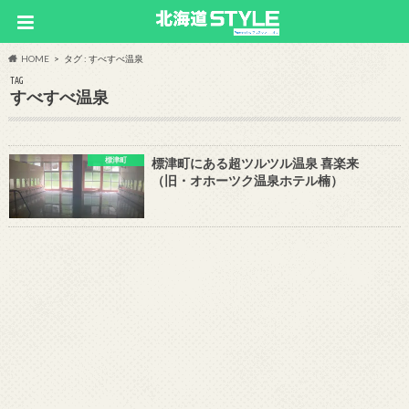
HOME
タグ : すべすべ温泉
TAG
すべすべ温泉
標津町
標津町にある超ツルツル温泉 喜楽来
（旧・オホーツク温泉ホテル楠）