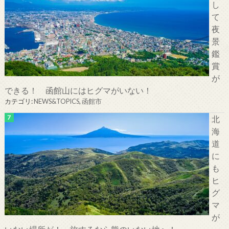
し
て
夜
景
鑑
賞
が
できる！ 函館山にはヒグマがいない！
カテゴリ:
NEWS&TOPICS
,
函館市
北
海
道
に
も
ヒ
グ
マ
が