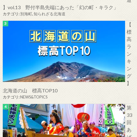
】vol.13 野付半島先端にあった「幻の町・キラク」
カテゴリ:
別海町
,
知られざる北海道
【
標
高
ラ
ン
キ
ン
グ
】
北海道の山 標高TOP10
カテゴリ:
NEWS&TOPICS
第
33
回
あ
ば