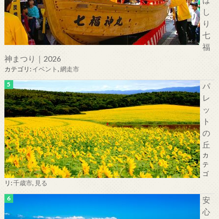
し
り
七
福
神まつり｜2026
カテゴリ:
イベント
,
網走市
パ
レ
ッ
ト
の
丘
カ
テ
ゴ
リ:
千歳市
,
見る
安
心