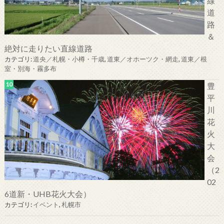
線
道
路
＆
絶対に走りたい直線道路
カテゴリ:
道央／札幌・小樽・千歳
,
道東／オホーツク・網走
,
道東／根
室・別海・霧多布
豊
平
川
花
火
大
会
（2
02
6道新・UHB花火大会）
カテゴリ:
イベント
,
札幌市