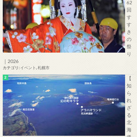
62
回
す
す
き
の
祭
り
｜2026
カテゴリ:
イベント
,
札幌市
【
知
ら
れ
ざ
る
北
海
道