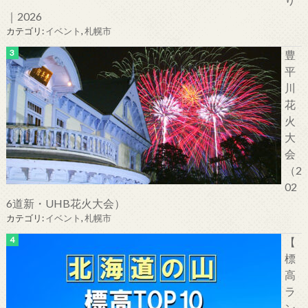
｜2026
カテゴリ:
イベント
,
札幌市
豊
平
川
花
火
大
会
（2
02
6道新・UHB花火大会）
カテゴリ:
イベント
,
札幌市
【
標
高
ラ
ン