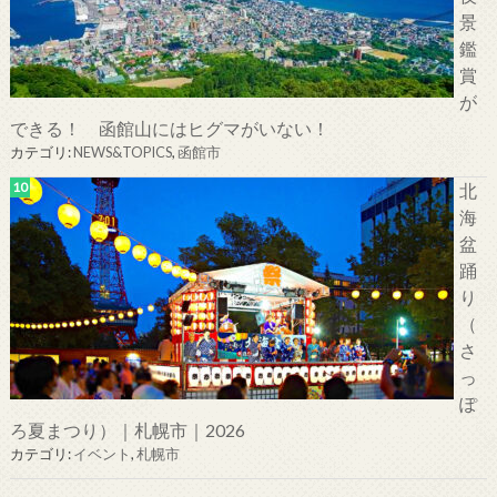
景
鑑
賞
が
できる！ 函館山にはヒグマがいない！
カテゴリ:
NEWS&TOPICS
,
函館市
北
海
盆
踊
り
（
さ
っ
ぽ
ろ夏まつり）｜札幌市｜2026
カテゴリ:
イベント
,
札幌市