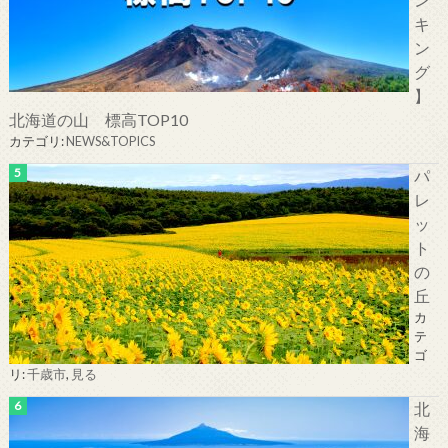
キ
ン
グ
】
北海道の山 標高TOP10
カテゴリ:
NEWS&TOPICS
パ
レ
ッ
ト
の
丘
カ
テ
ゴ
リ:
千歳市
,
見る
北
海