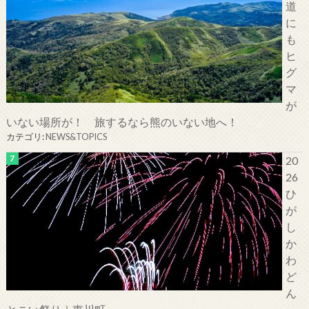
道
に
も
ヒ
グ
マ
が
いない場所が！ 旅するなら熊のいない地へ！
カテゴリ:
NEWS&TOPICS
20
26
ひ
が
し
か
わ
ど
ん