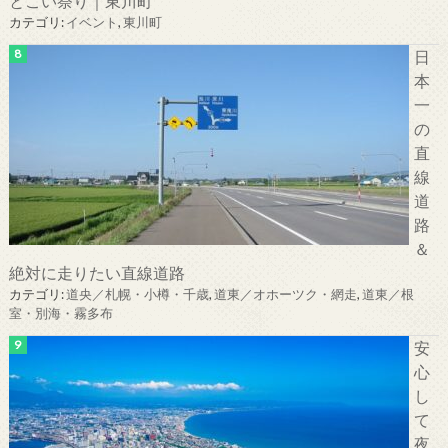
とこい祭り｜東川町
カテゴリ:
イベント
,
東川町
日
本
一
の
直
線
道
路
＆
絶対に走りたい直線道路
カテゴリ:
道央／札幌・小樽・千歳
,
道東／オホーツク・網走
,
道東／根
室・別海・霧多布
安
心
し
て
夜