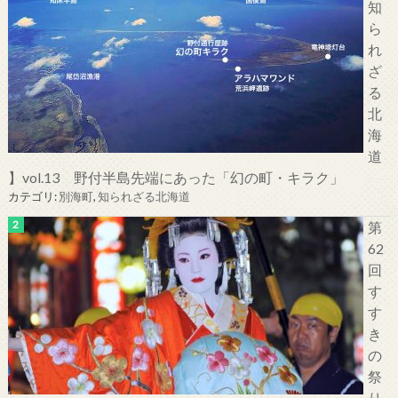
知
ら
れ
ざ
る
北
海
道
】vol.13 野付半島先端にあった「幻の町・キラク」
カテゴリ:
別海町
,
知られざる北海道
第
62
回
す
す
き
の
祭
り