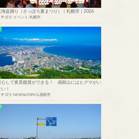
北海盆踊り（さっぽろ夏まつり）｜札幌市｜2026
カテゴリ:
イベント
,
札幌市
安心して夜景鑑賞ができる！ 函館山にはヒグマがい
ない！
カテゴリ:
NEWS&TOPICS
,
函館市