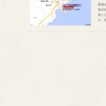
権威
最北
跡と
が、