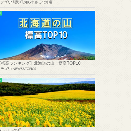
カテゴリ:
別海町
,
知られざる北海道
【標高ランキング】北海道の山 標高TOP10
カテゴリ:
NEWS&TOPICS
パレットの丘