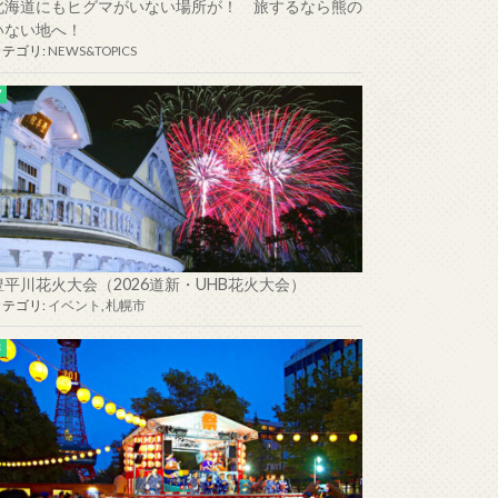
北海道にもヒグマがいない場所が！ 旅するなら熊の
いない地へ！
カテゴリ:
NEWS&TOPICS
豊平川花火大会（2026道新・UHB花火大会）
カテゴリ:
イベント
,
札幌市