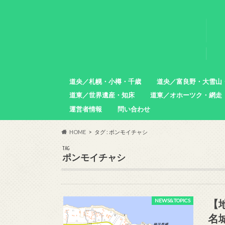
道央／札幌・小樽・千歳
道央／富良野・大雪山
道東／世界遺産・知床
道東／オホーツク・網走
札幌市
小樽市
石狩市
北広島市
恵庭市
千歳市
苫小牧市
中富良野町
東川町
沼田町
幌加内町
増毛町
運営者情報
問い合わせ
羅臼町
斜里町
網走市
雄武町
小清水町
津別町
清里町
HOME
タグ : ポンモイチャシ
TAG
ポンモイチャシ
【
NEWS&TOPICS
名