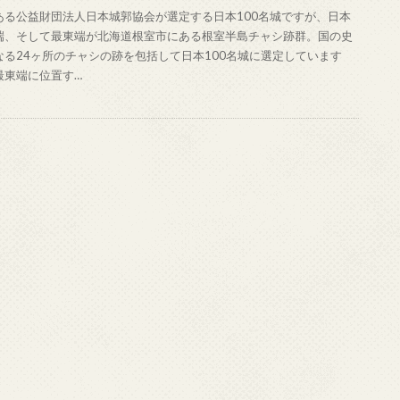
ある公益財団法人日本城郭協会が選定する日本100名城ですが、日本
端、そして最東端が北海道根室市にある根室半島チャシ跡群。国の史
なる24ヶ所のチャシの跡を包括して日本100名城に選定しています
最東端に位置す…