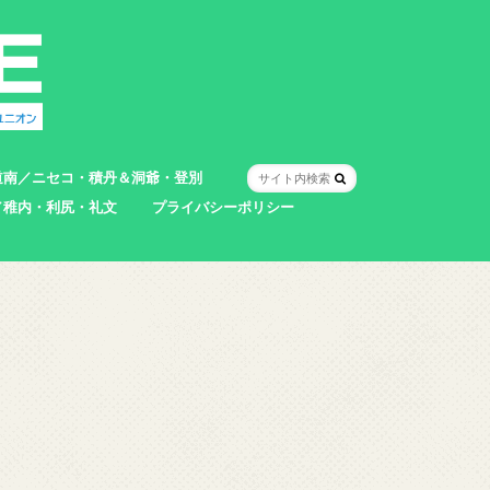
道南／ニセコ・積丹＆洞爺・登別
／稚内・利尻・礼文
プライバシーポリシー
室蘭市
登別市
洞爺湖町
真狩村
共和町
壮瞥町
積丹町
神恵内村
市
村
別町
別町
町
町
町