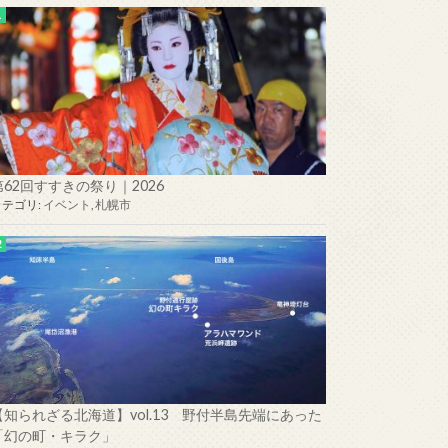
第62回すすきの祭り｜2026
カテゴリ:
イベント
,
札幌市
【知られざる北海道】vol.13 野付半島先端にあった
「幻の町・キラク」