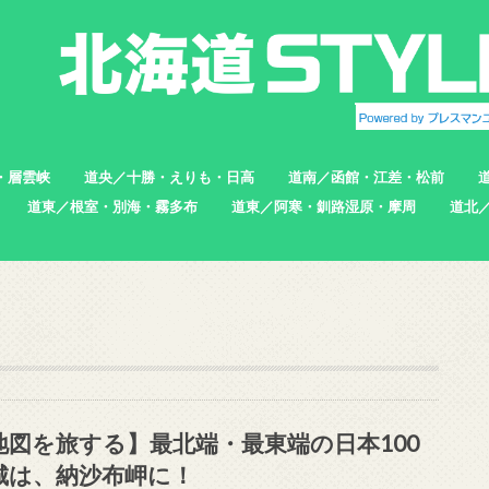
・層雲峡
道央／十勝・えりも・日高
道南／函館・江差・松前
道東／根室・別海・霧多布
道東／阿寒・釧路湿原・摩周
道北
帯広市
えりも町
新ひだか町
足寄町
函館市
北斗市
七飯町
松前町
江差町
上ノ国町
根室市
中標津町
標津町
別海町
厚岸町
浜中町
釧路市
弟子屈町
標茶町
稚内
猿払
浜頓
中頓
枝幸
羽幌
苫前
地図を旅する】最北端・最東端の日本100
城は、納沙布岬に！