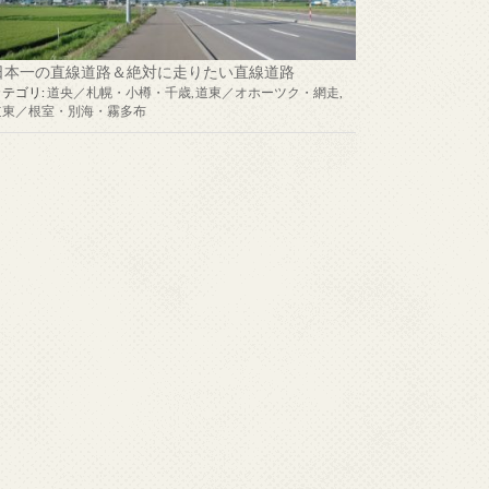
日本一の直線道路＆絶対に走りたい直線道路
カテゴリ:
道央／札幌・小樽・千歳
,
道東／オホーツク・網走
,
道東／根室・別海・霧多布