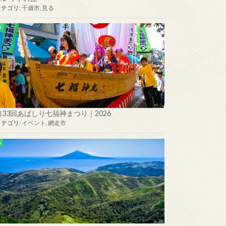
カテゴリ:
千歳市
,
見る
第33回あばしり七福神まつり｜2026
カテゴリ:
イベント
,
網走市