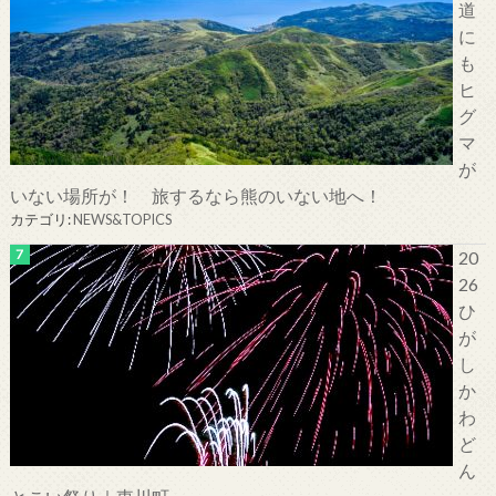
道
に
も
ヒ
グ
マ
が
いない場所が！ 旅するなら熊のいない地へ！
カテゴリ:
NEWS&TOPICS
20
26
ひ
が
し
か
わ
ど
ん