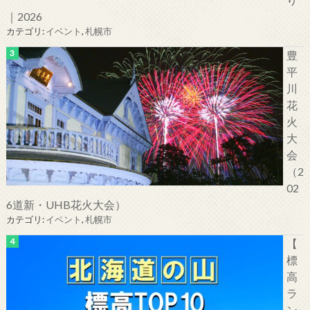
｜2026
カテゴリ:
イベント
,
札幌市
豊
平
川
花
火
大
会
（2
02
6道新・UHB花火大会）
カテゴリ:
イベント
,
札幌市
【
標
高
ラ
ン