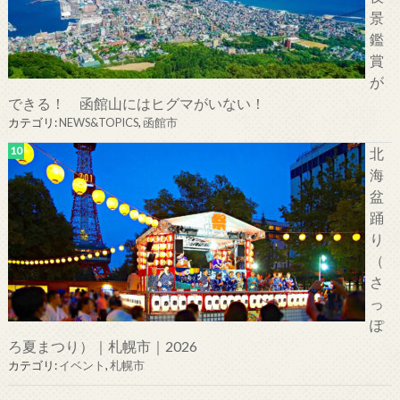
景
鑑
賞
が
できる！ 函館山にはヒグマがいない！
カテゴリ:
NEWS&TOPICS
,
函館市
北
海
盆
踊
り
（
さ
っ
ぽ
ろ夏まつり）｜札幌市｜2026
カテゴリ:
イベント
,
札幌市