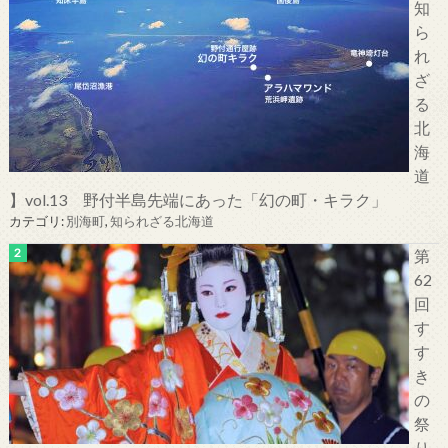
知
ら
れ
ざ
る
北
海
道
】vol.13 野付半島先端にあった「幻の町・キラク」
カテゴリ:
別海町
,
知られざる北海道
第
62
回
す
す
き
の
祭
り