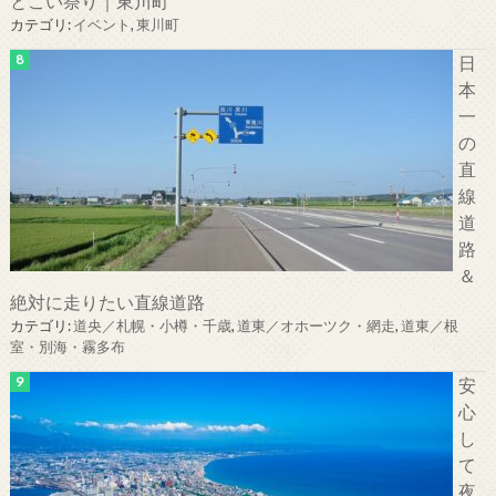
とこい祭り｜東川町
カテゴリ:
イベント
,
東川町
日
本
一
の
直
線
道
路
＆
絶対に走りたい直線道路
カテゴリ:
道央／札幌・小樽・千歳
,
道東／オホーツク・網走
,
道東／根
室・別海・霧多布
安
心
し
て
夜