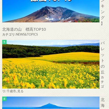
キ
ン
グ
】
北海道の山 標高TOP10
カテゴリ:
NEWS&TOPICS
パ
レ
ッ
ト
の
丘
カ
テ
ゴ
リ:
千歳市
,
見る
北
海